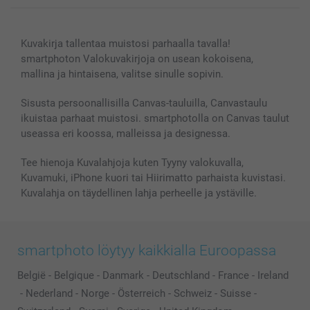
Canvas & Seinäkoristeet
Yleinen tietosuojalausunto
Ota yhteyttä & FAQ
Valokuvat, Julisteet & Taskukirjat
Evästekäytäntö
100% tyytyväisyystakuu
Kuvakirja tallentaa muistosi parhaalla tavalla!
Kännykkä & Tabletti
Sivukartta
smartbonus
smartphoton Valokuvakirjoja on usean kokoisena,
MyNameBook
Ehdot/takuut
Hinnat & maksutavat
mallina ja hintaisena, valitse sinulle sopivin.
Kuvakalenterit & Päivyrit
Investor Relations
Tilausten tila
Valokuvakehykset & Lisätarvikkeet
Sisusta persoonallisilla Canvas-tauluilla, Canvastaulu
ikuistaa parhaat muistosi. smartphotolla on Canvas taulut
Lahjakortti
useassa eri koossa, malleissa ja designessa.
Kaikki kuvatuotteet
Tee hienoja Kuvalahjoja kuten Tyyny valokuvalla,
Kuvamuki, iPhone kuori tai Hiirimatto parhaista kuvistasi.
Kuvalahja on täydellinen lahja perheelle ja ystäville.
smartphoto löytyy kaikkialla Euroopassa
België
-
Belgique
-
Danmark
-
Deutschland
-
France
-
Ireland
-
Nederland
-
Norge
-
Österreich
-
Schweiz
-
Suisse
-