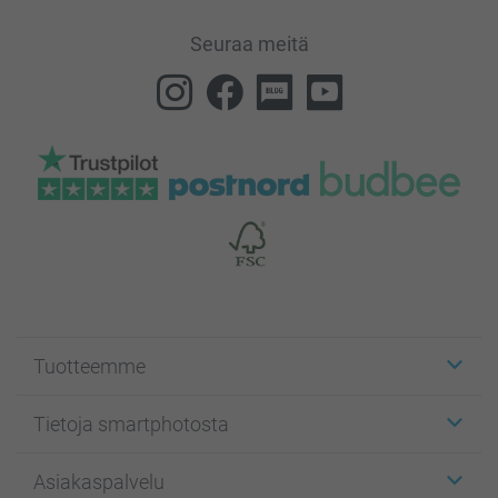
Seuraa meitä
Tuotteemme
Etiketit
Tietoja smartphotosta
Kuvakortit
Kuvalahjat
Tietoja smartphotosta
Asiakaspalvelu
Kuvakirjat
Affiliate ohjelma