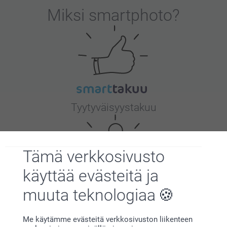
Miksi
smartphoto
?
Tyytyväisyystakuu
Tämä verkkosivusto
käyttää evästeitä ja
muuta teknologiaa
Bonusta kaikista tilauksista
Me käytämme evästeitä verkkosivuston liikenteen