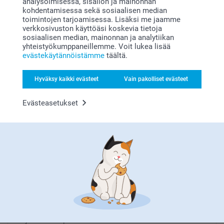
analysoimisessa, sisällön ja mainonnan
kohdentamisessa sekä sosiaalisen median
toimintojen tarjoamisessa. Lisäksi me jaamme
verkkosivuston käyttöäsi koskevia tietoja
sosiaalisen median, mainonnan ja analytiikan
yhteistyökumppaneillemme. Voit lukea lisää
evästekäytännöistämme
täältä.
Etsitkö inspiraatiota?
Hyväksy kaikki evästeet
Vain pakolliset evästeet
Evästeasetukset
Olemme täällä sinun vuoksesi
Tilaa uutiskirje
Kirjoita sähköpostiosoitteesi tähän