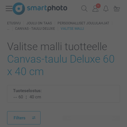
ETUSIVU
JOULU ON TAAS
PERSOONALLISET JOULULAHJAT
CANVAS - TAULU DELUXE
VALITSE MALLI
Valitse malli tuotteelle
Canvas-taulu Deluxe 60
x 40 cm
Tuoteselostus:
60
40 cm
Filters
25 käytettävissä olevaa mallia