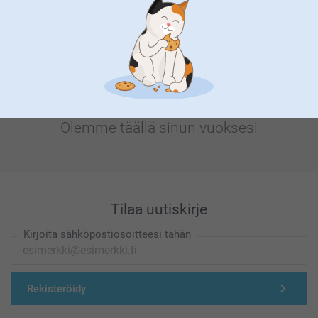
Etsitkö inspiraatiota?
Olemme täällä sinun vuoksesi
Tilaa uutiskirje
Kirjoita sähköpostiosoitteesi tähän
Rekisteröidy