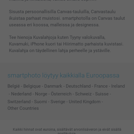
Kuvakalenterit & Päivyrit
Investor Relations
Tilausten tila
Valokuvakehykset & Lisätarvikkeet
Sisusta persoonallisilla Canvas-tauluilla, Canvastaulu
ikuistaa parhaat muistosi. smartphotolla on Canvas taulut
Lahjakortti
useassa eri koossa, malleissa ja designessa.
Kaikki kuvatuotteet
Tee hienoja Kuvalahjoja kuten Tyyny valokuvalla,
Kuvamuki, iPhone kuori tai Hiirimatto parhaista kuvistasi.
Kuvalahja on täydellinen lahja perheelle ja ystäville.
smartphoto löytyy kaikkialla Euroopassa
België
-
Belgique
-
Danmark
-
Deutschland
-
France
-
Ireland
-
Nederland
-
Norge
-
Österreich
-
Schweiz
-
Suisse
-
Switzerland
-
Suomi
-
Sverige
-
United Kingdom
-
Other Countries
Kaikki hinnat ovat euroina, sisältävät arvonlisäveron ja eivät sisällä
postikuluja.