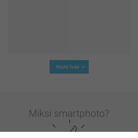
Näytä lisää
Miksi
smartphoto
?