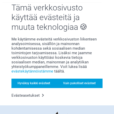
Tämä verkkosivusto
käyttää evästeitä ja
muuta teknologiaa
Tyytyväisyystakuu
Me käytämme evästeitä verkkosivuston liikenteen
analysoimisessa, sisällön ja mainonnan
kohdentamisessa sekä sosiaalisen median
toimintojen tarjoamisessa. Lisäksi me jaamme
verkkosivuston käyttöäsi koskevia tietoja
sosiaalisen median, mainonnan ja analytiikan
yhteistyökumppaneillemme. Voit lukea lisää
Bonusta kaikista tilauksista
evästekäytännöistämme
täältä.
Hyväksy kaikki evästeet
Vain pakolliset evästeet
Evästeasetukset