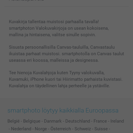
Kuvakirjat
Affiliate ohjelma
Canvas & Seinäkoristeet
Yleinen tietosuojalausunto
Ota yhteyttä & FAQ
Valokuvat, Julisteet & Taskukirjat
Evästekäytäntö
100% tyytyväisyystakuu
Kuvakirja tallentaa muistosi parhaalla tavalla!
Kännykkä & Tabletti
Sivukartta
smartbonus
smartphoton Valokuvakirjoja on usean kokoisena,
MyNameBook
Ehdot/takuut
Hinnat & maksutavat
mallina ja hintaisena, valitse sinulle sopivin.
Kuvakalenterit & Päivyrit
Investor Relations
Tilausten tila
Valokuvakehykset & Lisätarvikkeet
Sisusta persoonallisilla Canvas-tauluilla, Canvastaulu
ikuistaa parhaat muistosi. smartphotolla on Canvas taulut
Lahjakortti
useassa eri koossa, malleissa ja designessa.
Kaikki kuvatuotteet
Tee hienoja Kuvalahjoja kuten Tyyny valokuvalla,
Kuvamuki, iPhone kuori tai Hiirimatto parhaista kuvistasi.
Kuvalahja on täydellinen lahja perheelle ja ystäville.
smartphoto löytyy kaikkialla Euroopassa
België
-
Belgique
-
Danmark
-
Deutschland
-
France
-
Ireland
-
Nederland
-
Norge
-
Österreich
-
Schweiz
-
Suisse
-