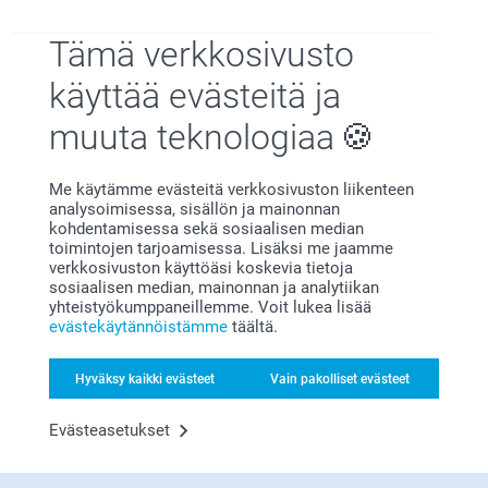
Tämä verkkosivusto
käyttää evästeitä ja
Näytä lisää
muuta teknologiaa
Syntymäpäivälahjoja lapsille
Syntymämuisto
Me käytämme evästeitä verkkosivuston liikenteen
analysoimisessa, sisällön ja mainonnan
kohdentamisessa sekä sosiaalisen median
toimintojen tarjoamisessa. Lisäksi me jaamme
verkkosivuston käyttöäsi koskevia tietoja
sosiaalisen median, mainonnan ja analytiikan
yhteistyökumppaneillemme. Voit lukea lisää
evästekäytännöistämme
täältä.
Hyväksy kaikki evästeet
Vain pakolliset evästeet
Evästeasetukset