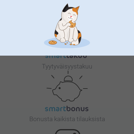
Miksi
smartphoto
?
Tyytyväisyystakuu
Bonusta kaikista tilauksista