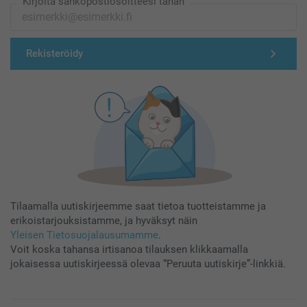
Kirjoita sähköpostiosoitteesi tähän
Rekisteröidy
Tilaamalla uutiskirjeemme saat tietoa tuotteistamme ja
erikoistarjouksistamme, ja hyväksyt näin
Yleisen Tietosuojalausumamme
.
Voit koska tahansa irtisanoa tilauksen klikkaamalla
jokaisessa uutiskirjeessä olevaa “Peruuta uutiskirje”-linkkiä.