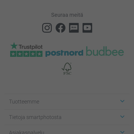
Seuraa meitä
Tuotteemme
Etiketit
Tietoja smartphotosta
Kuvakortit
Kuvalahjat
Tietoja smartphotosta
Asiakaspalvelu