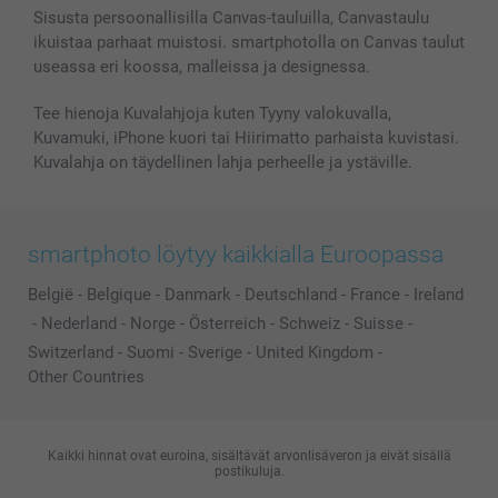
Valokuvakehykset & Lisätarvikkeet
Sisusta persoonallisilla Canvas-tauluilla, Canvastaulu
ikuistaa parhaat muistosi. smartphotolla on Canvas taulut
Lahjakortti
useassa eri koossa, malleissa ja designessa.
Kaikki kuvatuotteet
Tee hienoja Kuvalahjoja kuten Tyyny valokuvalla,
Kuvamuki, iPhone kuori tai Hiirimatto parhaista kuvistasi.
Kuvalahja on täydellinen lahja perheelle ja ystäville.
smartphoto löytyy kaikkialla Euroopassa
België
-
Belgique
-
Danmark
-
Deutschland
-
France
-
Ireland
-
Nederland
-
Norge
-
Österreich
-
Schweiz
-
Suisse
-
Switzerland
-
Suomi
-
Sverige
-
United Kingdom
-
Other Countries
Kaikki hinnat ovat euroina, sisältävät arvonlisäveron ja eivät sisällä
postikuluja.