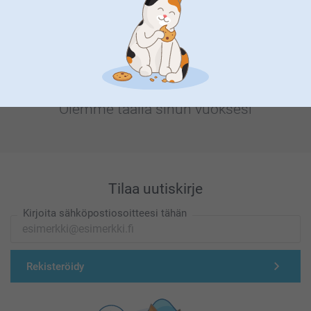
Olemme täällä sinun vuoksesi
Tilaa uutiskirje
Kirjoita sähköpostiosoitteesi tähän
Rekisteröidy