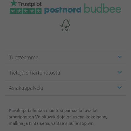
Tuotteemme
Etiketit
Tietoja smartphotosta
Kuvakortit
Kuvalahjat
Tietoja smartphotosta
Asiakaspalvelu
Kuvakirjat
Affiliate ohjelma
Canvas & Seinäkoristeet
Yleinen tietosuojalausunto
Ota yhteyttä & FAQ
Valokuvat, Julisteet & Taskukirjat
Evästekäytäntö
100% tyytyväisyystakuu
Kuvakirja tallentaa muistosi parhaalla tavalla!
Kännykkä & Tabletti
Sivukartta
smartbonus
smartphoton Valokuvakirjoja on usean kokoisena,
MyNameBook
Ehdot/takuut
Hinnat & maksutavat
mallina ja hintaisena, valitse sinulle sopivin.
Kuvakalenterit & Päivyrit
Investor Relations
Tilausten tila