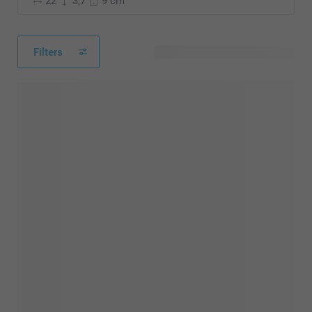
22
3,7
9 cm
Filters
33 käytettävissä olevaa mallia