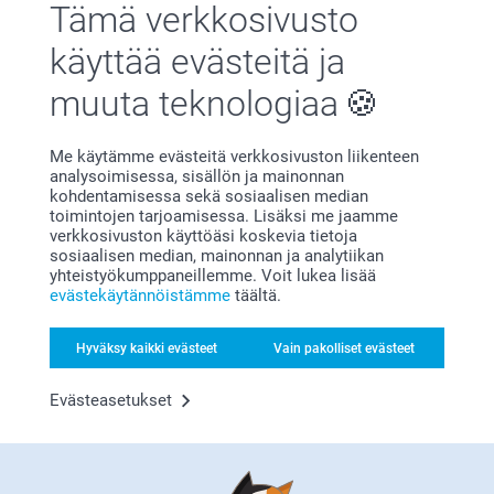
Tämä verkkosivusto
käyttää evästeitä ja
Tyytyväisyystakuu
muuta teknologiaa
Me käytämme evästeitä verkkosivuston liikenteen
analysoimisessa, sisällön ja mainonnan
kohdentamisessa sekä sosiaalisen median
toimintojen tarjoamisessa. Lisäksi me jaamme
verkkosivuston käyttöäsi koskevia tietoja
sosiaalisen median, mainonnan ja analytiikan
yhteistyökumppaneillemme. Voit lukea lisää
Bonusta kaikista tilauksista
evästekäytännöistämme
täältä.
Hyväksy kaikki evästeet
Vain pakolliset evästeet
Evästeasetukset
Etsitkö inspiraatiota?