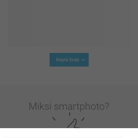
Näytä lisää
Miksi
smartphoto
?