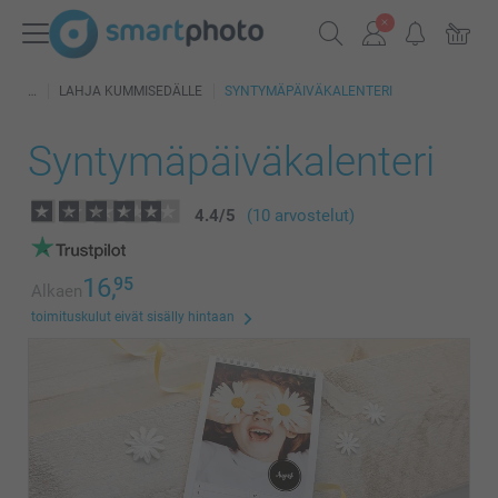
LAHJA KUMMISEDÄLLE
SYNTYMÄPÄIVÄKALENTERI
Syntymäpäiväkalenteri
4.4
/
5
(10 arvostelut)
16,
95
Alkaen
toimituskulut eivät sisälly hintaan