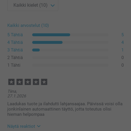
Kaikki arvostelut (10)
5 Tähtiä
5
4 Tähtiä
4
3 Tähtiä
1
2 Tähtiä
0
1 Tähti
0
Tiina,
27.1.2026
Laadukas tuote ja ilahdutti lahjansaajaa. Päivissä voisi olla
jonkinlainen automaattinen täyttö, jotta toteutus olisi
hieman helpompaa
Näytä reaktiot