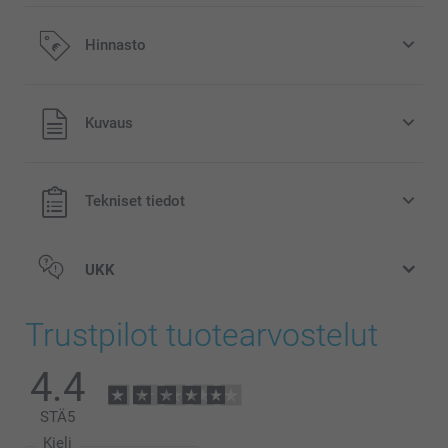
Hinnasto
Kaikki hinnat ovat euroina, sisältävät arvonlisäveron ja
Kuvaus
eivät sisällä postikuluja.
Tekniset tiedot
UKK
Trustpilot tuotearvostelut
4.4
STÄ
5
Kieli