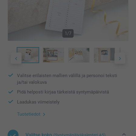
1/7
Valitse erilaisten mallien välillä ja personoi teksti
ja/tai valokuva
Pidä helposti kirjaa tärkeistä syntymäpäivistä
Laadukas viimeistely
Tuotetiedot
Valitse koko
(Syntymäpäiväkalenteri A5)