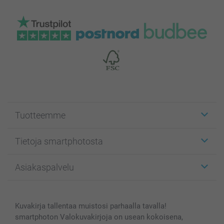
Tuotteemme
Etiketit
Tietoja smartphotosta
Kuvakortit
Kuvalahjat
Tietoja smartphotosta
Asiakaspalvelu
Kuvakirjat
Affiliate ohjelma
Canvas & Seinäkoristeet
Yleinen tietosuojalausunto
Ota yhteyttä & FAQ
Valokuvat, Julisteet & Taskukirjat
Evästekäytäntö
100% tyytyväisyystakuu
Kuvakirja tallentaa muistosi parhaalla tavalla!
Kännykkä & Tabletti
Sivukartta
smartbonus
smartphoton Valokuvakirjoja on usean kokoisena,
MyNameBook
Ehdot/takuut
Hinnat & maksutavat