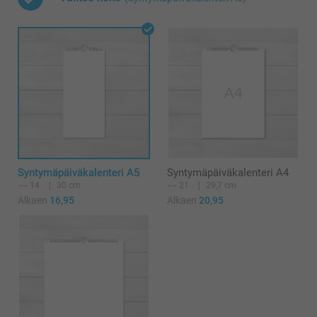
Syntymäpäiväkalenteri A5
Syntymäpäiväkalenteri A4
14
30 cm
21
29,7 cm
Alkaen
16,95
Alkaen
20,95