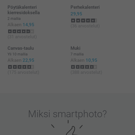
Toivottavasti näemme pian taas smartphoto.fi -
Pöytäkalenteri
Perhekalenteri
osoitteessa.
kierresidoksella
Lämpimin kiitoksin,
29,95
Johanna, Smartphoto
2 mallia
Alkaen
14,95
(36 arvostelut)
(31 arvostelut)
Canvas-taulu
Muki
Yli 10 mallia
7 mallia
Alkaen
22,95
Alkaen
10,95
(175 arvostelut)
(388 arvostelut)
Miksi
smartphoto
?