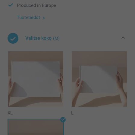
Produced in Europe
Tuotetiedot
Valitse koko
(M)
XL
L