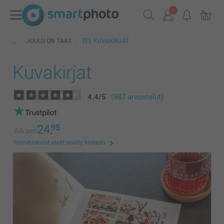
JOULU ON TAAS
TEE KUVAKIRJAT
Kuvakirjat
4.4
/
5
(987 arvostelut)
24,
95
Alkaen
toimituskulut eivät sisälly hintaan