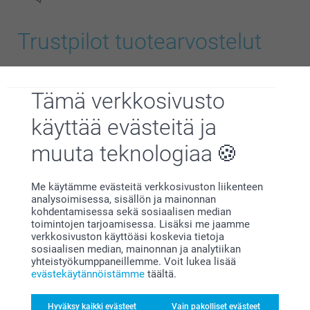
Trustpilot tuotearvostelut
Moderni lahjarasia
4.4
19,95/kpl
Alkaen
Tämä verkkosivusto
STÄ
5
Kieli
Lisävalintojen hinnat ja saatavuus
käyttää evästeitä ja
muuta teknologiaa
Kaikki arvostelut (987)
koossa L tai XL
Me käytämme evästeitä verkkosivuston liikenteen
analysoimisessa, sisällön ja mainonnan
5 Tähtiä
637
kohdentamisessa sekä sosiaalisen median
4 Tähtiä
214
toimintojen tarjoamisessa. Lisäksi me jaamme
verkkosivuston käyttöäsi koskevia tietoja
3 Tähtiä
64
sosiaalisen median, mainonnan ja analytiikan
2 Tähtiä
24
yhteistyökumppaneillemme. Voit lukea lisää
evästekäytännöistämme
täältä.
1 Tähti
48
Hyväksy kaikki evästeet
Vain pakolliset evästeet