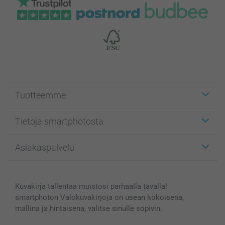
Tuotteemme
Etiketit
Tietoja smartphotosta
Kuvakortit
Kuvalahjat
Tietoja smartphotosta
Asiakaspalvelu
Kuvakirjat
Affiliate ohjelma
Canvas & Seinäkoristeet
Yleinen tietosuojalausunto
Ota yhteyttä & FAQ
Valokuvat, Julisteet & Taskukirjat
Evästekäytäntö
100% tyytyväisyystakuu
Kuvakirja tallentaa muistosi parhaalla tavalla!
Kännykkä & Tabletti
Sivukartta
smartbonus
smartphoton Valokuvakirjoja on usean kokoisena,
MyNameBook
Ehdot/takuut
Hinnat & maksutavat
mallina ja hintaisena, valitse sinulle sopivin.
Kuvakalenterit & Päivyrit
Investor Relations
Tilausten tila