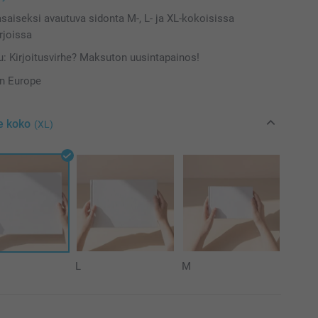
asaiseksi avautuva sidonta M-, L- ja XL-kokoisissa
rjoissa
: Kirjoitusvirhe? Maksuton uusintapainos!
in Europe
e koko
(XL)
L
M