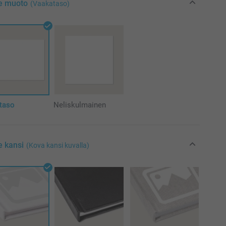
se muoto
(Vaakataso)
taso
Neliskulmainen
e kansi
(Kova kansi kuvalla)