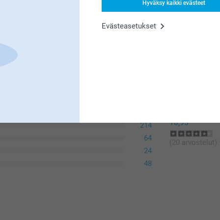
Lisävalintojen 
Hyväksy kaikki evästeet
Evästeasetukset
Liittyvä
Matta Premi
Kiiltävän Pr
Kieli
Instant Creator
Moderni la
Collection 100
637
19,95/
Alkaen
16,95
214
Lisävalintojen 
64
(20 arvostelut)
24
48