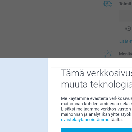
Toimit
Lisäti
Menikö
Tämä verkkosivus
Lisäva
muuta teknologi
Tee Kuvakir
Me käytämme evästeitä verkkosivust
Hinna
mainonnan kohdentamisessa sekä so
paperiksi 
Lisäksi me jaamme verkkosivuston k
mainonnan ja analytiikan yhteistyö
evästekäytännöistämme
täältä.
0,25/k
Alkaen
Kaikki hinnat ov
UKK
postikuluja.