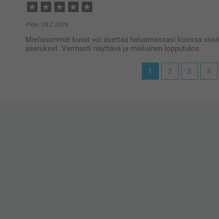
Pirjo,
28.7.2026
Mieluisimmat kuvat voi asettaa haluamassasi koossa sivulle
asetukset. Varmasti näyttävä ja mieluinen lopputulos.
1
2
3
4