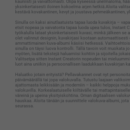
kauniisti ja vaivattomasti. Olipa kyseessä unelmaloma, hää
yksinkertaisesti iloinen kokoelma arjen hetkiä.Aloita valits
kestävä kovakantinen, kevyt ja joustava pehmeäkantinen, yl
Sinulla on kaksi ainutlaatuista tapaa luoda kuvakirja – vapa
etsit nopeaa ja vaivatonta tapaa luoda upea tulos, Instant Cr
työkalulla lataat yksinkertaisesti kuvasi, minkä jälkeen se
olet valinnut designin, kuvakirjasi kootaan automaattisest
ammattimainen kuva-albumi käsiisi hetkessä. Vaihtoehtoise
sinulla on täysi luova kontrolli. Tällä tavoin voit muokata j
myöten, lisätä tekstejä haluamiisi kohtiin ja sijoitella jo
Valitsetpa sitten Instant Creatorin nopeuden tai mieluummin
luot aina uniikin ja persoonallisen laadukkaan kuvakirjan k
Haluatko jotain erityistä? Pellavakannet ovat nyt personoita
päivämäärällä tai jopa valokuvalla. Tutustu laajaan valikoim
ajattomasta leikkisään ja moderniin – kaikki helppoja mukaut
valokuvilla. Korkealaatuiselle kiiltävälle tai mattapintaisell
väreinä ja upeina yksityiskohtina. Oman digitaalisen valok
hauskaa. Aloita tänään ja suunnittele valokuva-albumi, jota 
seurassa.