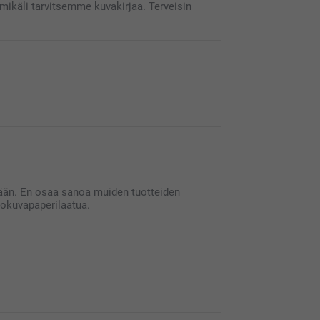
mikäli tarvitsemme kuvakirjaa. Terveisin
Valitse 
Valitse 
Valitse 
Valitse 
Määritte
Lataa va
voit muo
Lisää siv
valmiist
Jos näyt
kokoa, k
ekään. En osaa sanoa muiden tuotteiden
Esikatsel
lokuvapaperilaatua.