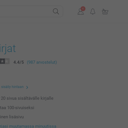
rjat
4.4
/
5
(987 arvostelut)
 sisälly hintaan
a
20
sivua sisältävälle kirjalle
ntaa
100
-sivuiseksi
inen lisäsivu
irjasi muutamassa minuutissa