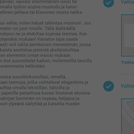
päiväsi, vauvasi ensimmäinen vuosi tai
Valit
emalla tyyliisi sopiva muotoilu ja kansi:
ellinen pellava tai klassinen musta nahka.
us valita, miten haluat tallentaa muistosi. Jos
eator on juuri sinulle. Tällä älykkäällä
 analysoi ne ja ehdottaa sopivaa teemaa. Kun
i ohjeidesi mukaan! Vaivaton tapa saada
sti voit valita perinteisen menetelmän, jossa
okaista asettelua pienintä yksityiskohtaa
kaisen elementin oman visiosi mukaan.
 itse suunnittelet kaiken, molemmilla tavoilla
Vaaka
auneimmista hetkistäsi.
vissa suosikkikuviollasi, nimellä,
aan teemoja, jotka vaihtelevat elegantista ja
Valits
taa omalla tekstilläsi, taitoilla ja
e paperille painettuna kuvasi loistavat eloisina
uvakirjan luominen on nopeaa, helppoa ja
voit ylpeänä säilyttää ja katsella muiden