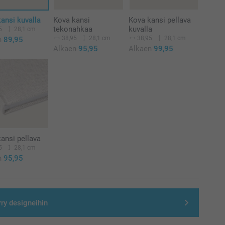
ansi kuvalla
Kova kansi
Kova kansi pellava
tekonahkaa
kuvalla
5
28,1 cm
38,95
28,1 cm
38,95
28,1 cm
n
89,95
Alkaen
95,95
Alkaen
99,95
ansi pellava
5
28,1 cm
n
95,95
rry designeihin