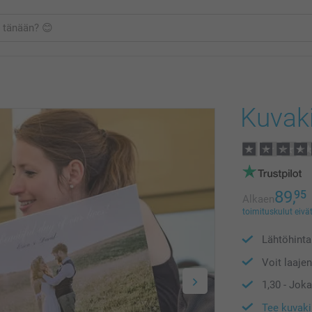
Kuvaki
89,
95
Alkaen
toimituskulut eivät
Lähtöhint
Voit laaje
1,30
- Joka
Tee kuvak