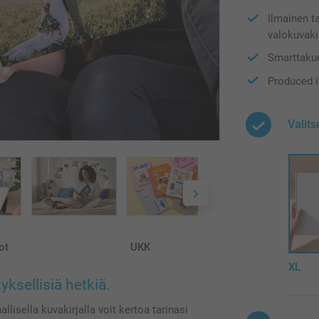
Ilmainen t
valokuvaki
Smarttakuu
Produced 
Valits
ot
UKK
XL
ksellisiä hetkiä.
lisella kuvakirjalla voit kertoa tarinasi