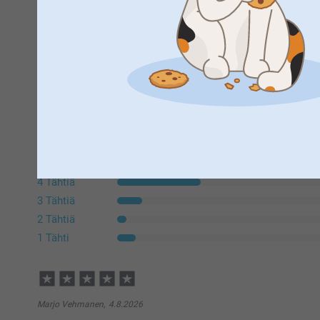
Trustpilot tuotearvostelut
4.4
STÄ
5
Kaikki arvostelut (987)
5 Tähtiä
4 Tähtiä
3 Tähtiä
2 Tähtiä
1 Tähti
Marjo Vehmanen,
4.8.2026