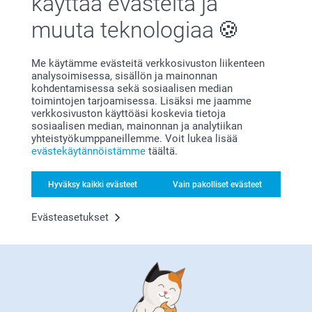
käyttää evästeitä ja
muuta teknologiaa
Olemme täällä sinun vuoksesi
Me käytämme evästeitä verkkosivuston liikenteen
analysoimisessa, sisällön ja mainonnan
kohdentamisessa sekä sosiaalisen median
toimintojen tarjoamisessa. Lisäksi me jaamme
verkkosivuston käyttöäsi koskevia tietoja
Tilaa uutiskirje
sosiaalisen median, mainonnan ja analytiikan
yhteistyökumppaneillemme. Voit lukea lisää
Kirjoita sähköpostiosoitteesi tähän
evästekäytännöistämme
täältä.
Hyväksy kaikki evästeet
Vain pakolliset evästeet
Rekisteröidy
Evästeasetukset