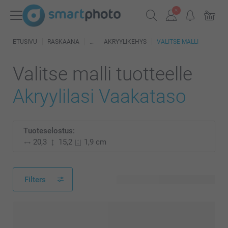
ETUSIVU
RASKAANA
AKRYYLIKEHYS
VALITSE MALLI
Valitse malli tuotteelle
Akryylilasi Vaakataso
Tuoteselostus:
20,3
15,2
1,9 cm
Filters
5 käytettävissä olevaa mallia