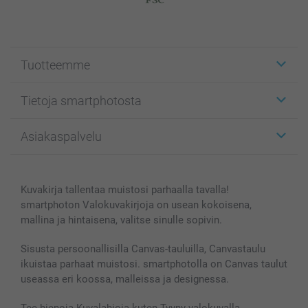
Tuotteemme
Etiketit
Tietoja smartphotosta
Kuvakortit
Kuvalahjat
Tietoja smartphotosta
Asiakaspalvelu
Kuvakirjat
Affiliate ohjelma
Canvas & Seinäkoristeet
Yleinen tietosuojalausunto
Ota yhteyttä & FAQ
Valokuvat, Julisteet & Taskukirjat
Evästekäytäntö
100% tyytyväisyystakuu
Kuvakirja tallentaa muistosi parhaalla tavalla!
Kännykkä & Tabletti
Sivukartta
smartbonus
smartphoton Valokuvakirjoja on usean kokoisena,
MyNameBook
Ehdot/takuut
Hinnat & maksutavat
mallina ja hintaisena, valitse sinulle sopivin.
Kuvakalenterit & Päivyrit
Investor Relations
Tilausten tila
Valokuvakehykset & Lisätarvikkeet
Sisusta persoonallisilla Canvas-tauluilla, Canvastaulu
ikuistaa parhaat muistosi. smartphotolla on Canvas taulut
Lahjakortti
useassa eri koossa, malleissa ja designessa.
Kaikki kuvatuotteet