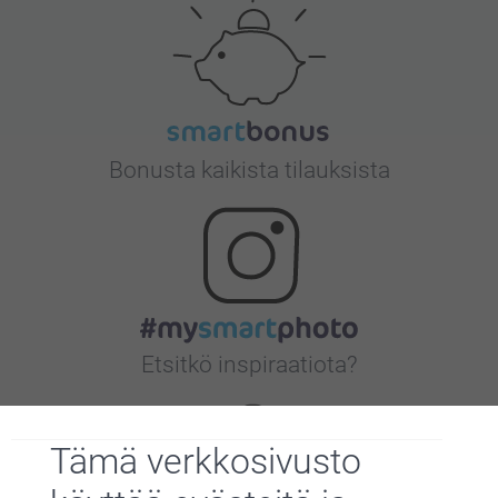
Bonusta kaikista tilauksista
Etsitkö inspiraatiota?
Tämä verkkosivusto