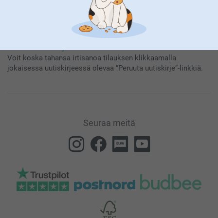
Tilaamalla uutiskirjeemme saat tietoa tuotteistamme ja
erikoistarjouksistamme, ja hyväksyt näin
Yleisen Tietosuojalausumamme
.
Voit koska tahansa irtisanoa tilauksen klikkaamalla
jokaisessa uutiskirjeessä olevaa “Peruuta uutiskirje”-linkkiä.
Seuraa meitä