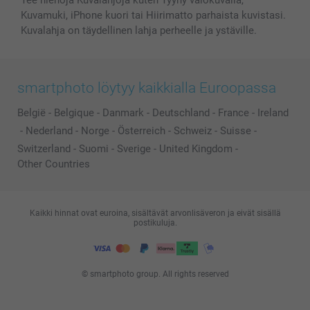
Tee hienoja Kuvalahjoja kuten Tyyny valokuvalla,
Kuvamuki, iPhone kuori tai Hiirimatto parhaista kuvistasi.
Kuvalahja on täydellinen lahja perheelle ja ystäville.
smartphoto löytyy kaikkialla Euroopassa
België
-
Belgique
-
Danmark
-
Deutschland
-
France
-
Ireland
-
Nederland
-
Norge
-
Österreich
-
Schweiz
-
Suisse
-
Switzerland
-
Suomi
-
Sverige
-
United Kingdom
-
Other Countries
Kaikki hinnat ovat euroina, sisältävät arvonlisäveron ja eivät sisällä
postikuluja.
© smartphoto group. All rights reserved