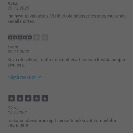
Katja,
29.12.2025
Iha hyvältä vaikuttaa. Vielä ei ole päässyt testaan, mut ehkä
kesällä sitten.
Lenni,
29.11.2022
Kuva oli selkeä, mutta imukupit eivät meinaa kestää suojan
sivuissa.
Näytä reaktiot
29.11.2022
14:10
Hei Lenni!
Claro,
Kiitos palautteesta. Ikävä kuulla että et ole täysin
12.7.2022
tyytyväinen tuotteeseen. Ota mielellään yhteyttä
asiakaspalveluun, niin voimme lähettää uudet
mukana tulevat imukupit herkästi hukkuvat kömpelöltä
imukupit.
käyttäjältä
Lämpimät terveiset