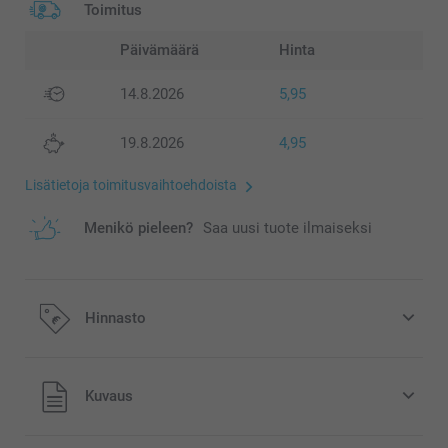
Toimitus
Päivämäärä
Hinta
14.8.2026
5,95
19.8.2026
4,95
Lisätietoja toimitusvaihtoehdoista
Menikö pieleen?
Saa uusi tuote ilmaiseksi
Hinnasto
Kaikki hinnat ovat euroina, sisältävät arvonlisäveron ja
Kuvaus
eivät sisällä postikuluja.