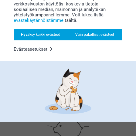
(6 arvostelut)
verkkosivuston käyttöäsi koskevia tietoja
(9 arvostelut)
sosiaalisen median, mainonnan ja analytiikan
yhteistyökumppaneillemme. Voit lukea lisää
evästekäytännöistämme
täältä.
Hyväksy kaikki evästeet
Vain pakolliset evästeet
Miksi
smartphoto
?
Evästeasetukset
Tyytyväisyystakuu