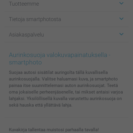
Tuotteemme
Etiketit
Tietoja smartphotosta
Kuvakortit
Kuvalahjat
Tietoja smartphotosta
Asiakaspalvelu
Kuvakirjat
Affiliate ohjelma
Canvas & Seinäkoristeet
Yleinen tietosuojalausunto
Ota yhteyttä & FAQ
Valokuvat, Julisteet & Taskukirjat
Evästekäytäntö
100% tyytyväisyystakuu
Aurinkosuoja valokuvapainatuksella -
Kännykkä & Tabletti
Sivukartta
smartbonus
smartphoto
MyNameBook
Ehdot/takuut
Hinnat & maksutavat
Suojaa autosi sisätilat auringolta tällä kuvallisella
Kuvakalenterit & Päivyrit
Investor Relations
Tilausten tila
aurinkosuojalla. Valitse haluamasi kuva, ja smartphoto
Valokuvakehykset & Lisätarvikkeet
painaa itse suunnittelemasi auton aurinkosuojat. Teetä
Lahjakortti
oma jokaiselle perheenjäsenelle, tai mikset antaisi varjoa
Kaikki kuvatuotteet
lahjaksi. Yksilöllisellä kuvalla varustettu aurinkosuoja on
sekä hauska että yllättävä lahja.
Kuvakirja tallentaa muistosi parhaalla tavalla!