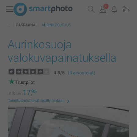
RASKAANA
AURINKOSUOJUS
Aurinkosuoja
valokuvapainatuksella
4.3
/
5
(4 arvostelut)
17,
95
Alkaen
toimituskulut eivät sisälly hintaan