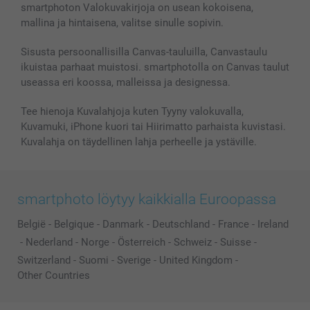
smartphoton Valokuvakirjoja on usean kokoisena,
mallina ja hintaisena, valitse sinulle sopivin.
Sisusta persoonallisilla Canvas-tauluilla, Canvastaulu
ikuistaa parhaat muistosi. smartphotolla on Canvas taulut
useassa eri koossa, malleissa ja designessa.
Tee hienoja Kuvalahjoja kuten Tyyny valokuvalla,
Kuvamuki, iPhone kuori tai Hiirimatto parhaista kuvistasi.
Kuvalahja on täydellinen lahja perheelle ja ystäville.
smartphoto löytyy kaikkialla Euroopassa
België
-
Belgique
-
Danmark
-
Deutschland
-
France
-
Ireland
-
Nederland
-
Norge
-
Österreich
-
Schweiz
-
Suisse
-
Switzerland
-
Suomi
-
Sverige
-
United Kingdom
-
Other Countries