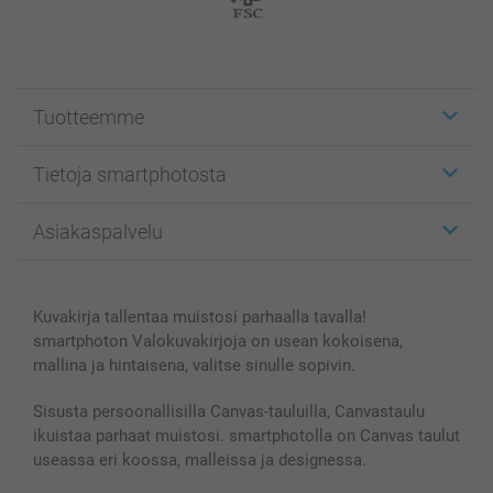
Tuotteemme
Etiketit
Tietoja smartphotosta
Kuvakortit
Kuvalahjat
Tietoja smartphotosta
Asiakaspalvelu
Kuvakirjat
Affiliate ohjelma
Canvas & Seinäkoristeet
Yleinen tietosuojalausunto
Ota yhteyttä & FAQ
Valokuvat, Julisteet & Taskukirjat
Evästekäytäntö
100% tyytyväisyystakuu
Kuvakirja tallentaa muistosi parhaalla tavalla!
Kännykkä & Tabletti
Sivukartta
smartbonus
smartphoton Valokuvakirjoja on usean kokoisena,
MyNameBook
Ehdot/takuut
Hinnat & maksutavat
mallina ja hintaisena, valitse sinulle sopivin.
Kuvakalenterit & Päivyrit
Investor Relations
Tilausten tila
Valokuvakehykset & Lisätarvikkeet
Sisusta persoonallisilla Canvas-tauluilla, Canvastaulu
ikuistaa parhaat muistosi. smartphotolla on Canvas taulut
Lahjakortti
useassa eri koossa, malleissa ja designessa.
Kaikki kuvatuotteet