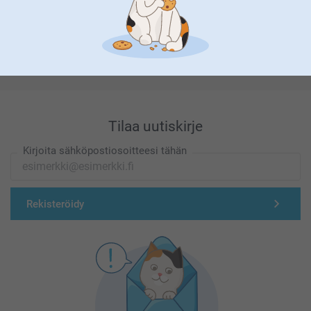
Olemme täällä sinun vuoksesi
Tilaa uutiskirje
Kirjoita sähköpostiosoitteesi tähän
Rekisteröidy