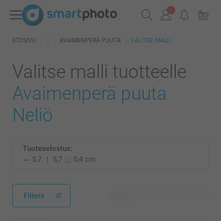
ETUSIVU
AVAIMENPERÄ PUUTA
VALITSE MALLI
Valitse malli tuotteelle
Avaimenperä puuta
Neliö
Tuoteselostus:
5,7
5,7
0,4 cm
Filters
43 käytettävissä olevaa mallia