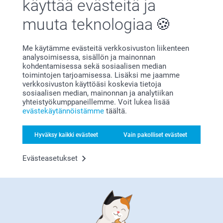
käyttää evästeitä ja
muuta teknologiaa
Me käytämme evästeitä verkkosivuston liikenteen
analysoimisessa, sisällön ja mainonnan
kohdentamisessa sekä sosiaalisen median
toimintojen tarjoamisessa. Lisäksi me jaamme
Bonusta kaikista tilauksista
verkkosivuston käyttöäsi koskevia tietoja
sosiaalisen median, mainonnan ja analytiikan
yhteistyökumppaneillemme. Voit lukea lisää
evästekäytännöistämme
täältä.
Hyväksy kaikki evästeet
Vain pakolliset evästeet
Evästeasetukset
Etsitkö inspiraatiota?