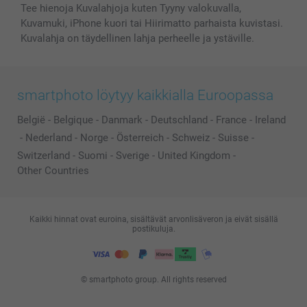
Tee hienoja Kuvalahjoja kuten Tyyny valokuvalla,
Kuvamuki, iPhone kuori tai Hiirimatto parhaista kuvistasi.
Kuvalahja on täydellinen lahja perheelle ja ystäville.
smartphoto löytyy kaikkialla Euroopassa
België
-
Belgique
-
Danmark
-
Deutschland
-
France
-
Ireland
-
Nederland
-
Norge
-
Österreich
-
Schweiz
-
Suisse
-
Switzerland
-
Suomi
-
Sverige
-
United Kingdom
-
Other Countries
Kaikki hinnat ovat euroina, sisältävät arvonlisäveron ja eivät sisällä
postikuluja.
© smartphoto group. All rights reserved