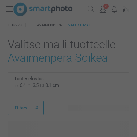
ETUSIVU
AVAIMENPERÄ
VALITSE MALLI
Valitse malli tuotteelle
Avaimenperä Soikea
Tuoteselostus:
6,4
3,5
0,1 cm
Filters
65 käytettävissä olevaa mallia