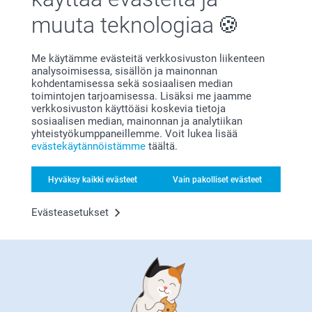
muuta teknologiaa
Me käytämme evästeitä verkkosivuston liikenteen
analysoimisessa, sisällön ja mainonnan
kohdentamisessa sekä sosiaalisen median
Bonusta kaikista tilauksista
toimintojen tarjoamisessa. Lisäksi me jaamme
verkkosivuston käyttöäsi koskevia tietoja
sosiaalisen median, mainonnan ja analytiikan
yhteistyökumppaneillemme. Voit lukea lisää
evästekäytännöistämme
täältä.
Hyväksy kaikki evästeet
Vain pakolliset evästeet
Evästeasetukset
Etsitkö inspiraatiota?