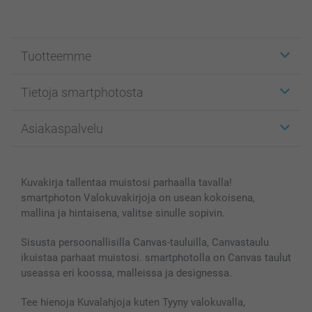
Tuotteemme
Etiketit
Tietoja smartphotosta
Kuvakortit
Kuvalahjat
Tietoja smartphotosta
Asiakaspalvelu
Kuvakirjat
Affiliate ohjelma
Canvas & Seinäkoristeet
Yleinen tietosuojalausunto
Ota yhteyttä & FAQ
Valokuvat, Julisteet & Taskukirjat
Evästekäytäntö
100% tyytyväisyystakuu
Kuvakirja tallentaa muistosi parhaalla tavalla!
Kännykkä & Tabletti
Sivukartta
smartbonus
smartphoton Valokuvakirjoja on usean kokoisena,
MyNameBook
Ehdot/takuut
Hinnat & maksutavat
mallina ja hintaisena, valitse sinulle sopivin.
Kuvakalenterit & Päivyrit
Investor Relations
Tilausten tila
Valokuvakehykset & Lisätarvikkeet
Sisusta persoonallisilla Canvas-tauluilla, Canvastaulu
ikuistaa parhaat muistosi. smartphotolla on Canvas taulut
Lahjakortti
useassa eri koossa, malleissa ja designessa.
Kaikki kuvatuotteet
Tee hienoja Kuvalahjoja kuten Tyyny valokuvalla,