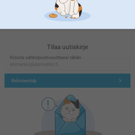
Olemme täällä sinun vuoksesi
Tilaa uutiskirje
Kirjoita sähköpostiosoitteesi tähän
Rekisteröidy