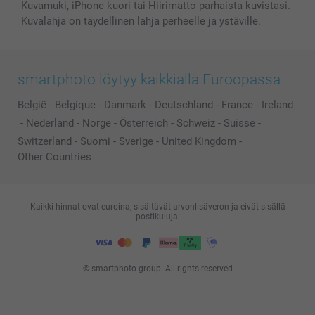
Kuvamuki, iPhone kuori tai Hiirimatto parhaista kuvistasi.
Kuvalahja on täydellinen lahja perheelle ja ystäville.
smartphoto löytyy kaikkialla Euroopassa
België
-
Belgique
-
Danmark
-
Deutschland
-
France
-
Ireland
-
Nederland
-
Norge
-
Österreich
-
Schweiz
-
Suisse
-
Switzerland
-
Suomi
-
Sverige
-
United Kingdom
-
Other Countries
Kaikki hinnat ovat euroina, sisältävät arvonlisäveron ja eivät sisällä
postikuluja.
© smartphoto group. All rights reserved