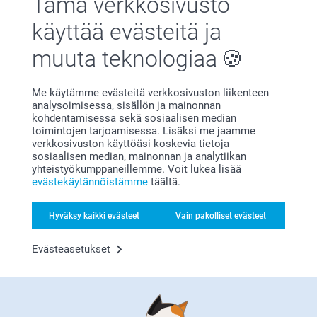
Tämä verkkosivusto
käyttää evästeitä ja
muuta teknologiaa
Me käytämme evästeitä verkkosivuston liikenteen
Olemme täällä sinun vuoksesi
analysoimisessa, sisällön ja mainonnan
kohdentamisessa sekä sosiaalisen median
toimintojen tarjoamisessa. Lisäksi me jaamme
verkkosivuston käyttöäsi koskevia tietoja
sosiaalisen median, mainonnan ja analytiikan
yhteistyökumppaneillemme. Voit lukea lisää
Tilaa uutiskirje
evästekäytännöistämme
täältä.
Kirjoita sähköpostiosoitteesi tähän
Hyväksy kaikki evästeet
Vain pakolliset evästeet
Evästeasetukset
Rekisteröidy