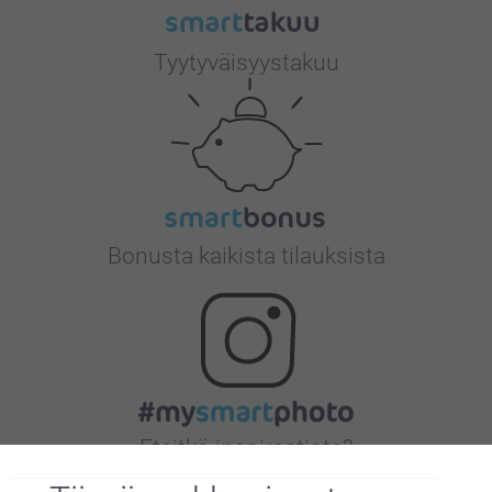
Tyytyväisyystakuu
Bonusta kaikista tilauksista
Etsitkö inspiraatiota?