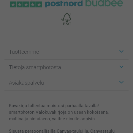
Tuotteemme
Etiketit
Tietoja smartphotosta
Kuvakortit
Kuvalahjat
Tietoja smartphotosta
Asiakaspalvelu
Kuvakirjat
Affiliate ohjelma
Canvas & Seinäkoristeet
Yleinen tietosuojalausunto
Ota yhteyttä & FAQ
Valokuvat, Julisteet & Taskukirjat
Evästekäytäntö
100% tyytyväisyystakuu
Kuvakirja tallentaa muistosi parhaalla tavalla!
Kännykkä & Tabletti
Sivukartta
smartbonus
smartphoton Valokuvakirjoja on usean kokoisena,
MyNameBook
Ehdot/takuut
Hinnat & maksutavat
mallina ja hintaisena, valitse sinulle sopivin.
Kuvakalenterit & Päivyrit
Investor Relations
Tilausten tila
Valokuvakehykset & Lisätarvikkeet
Sisusta persoonallisilla Canvas-tauluilla, Canvastaulu