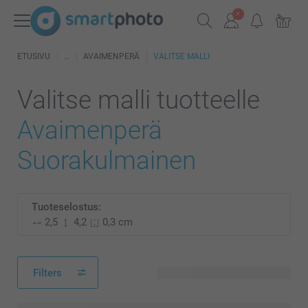
ETUSIVU
AVAIMENPERÄ
VALITSE MALLI
Valitse malli tuotteelle
Avaimenperä
Suorakulmainen
Tuoteselostus:
2,5
4,2
0,3 cm
Filters
6 käytettävissä olevaa mallia