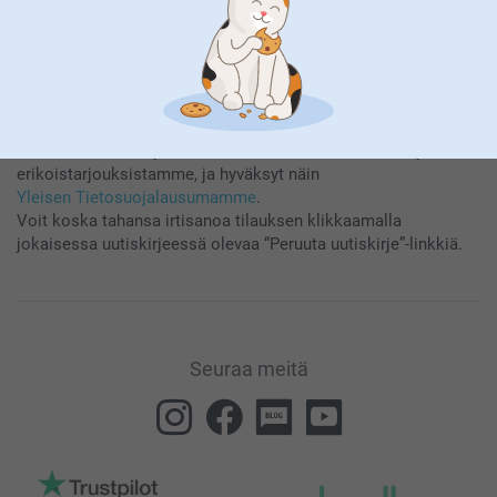
Tilaamalla uutiskirjeemme saat tietoa tuotteistamme ja
erikoistarjouksistamme, ja hyväksyt näin
Yleisen Tietosuojalausumamme
.
Voit koska tahansa irtisanoa tilauksen klikkaamalla
jokaisessa uutiskirjeessä olevaa “Peruuta uutiskirje”-linkkiä.
Seuraa meitä