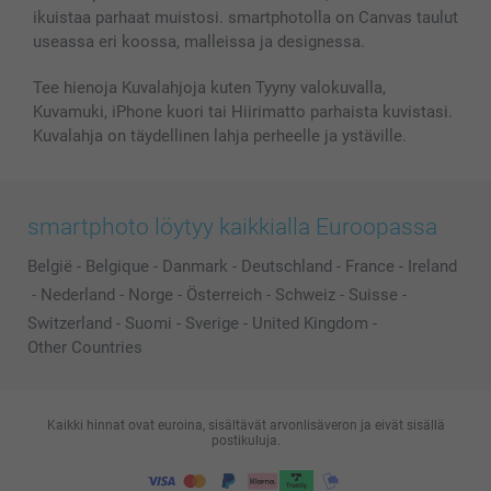
ikuistaa parhaat muistosi. smartphotolla on Canvas taulut
Lahjakortti
useassa eri koossa, malleissa ja designessa.
Kaikki kuvatuotteet
Tee hienoja Kuvalahjoja kuten Tyyny valokuvalla,
Kuvamuki, iPhone kuori tai Hiirimatto parhaista kuvistasi.
Kuvalahja on täydellinen lahja perheelle ja ystäville.
smartphoto löytyy kaikkialla Euroopassa
België
-
Belgique
-
Danmark
-
Deutschland
-
France
-
Ireland
-
Nederland
-
Norge
-
Österreich
-
Schweiz
-
Suisse
-
Switzerland
-
Suomi
-
Sverige
-
United Kingdom
-
Other Countries
Kaikki hinnat ovat euroina, sisältävät arvonlisäveron ja eivät sisällä
postikuluja.