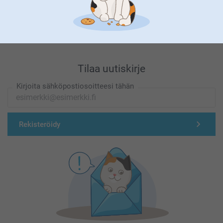
Olemme täällä sinun vuoksesi
Tilaa uutiskirje
Kirjoita sähköpostiosoitteesi tähän
Rekisteröidy