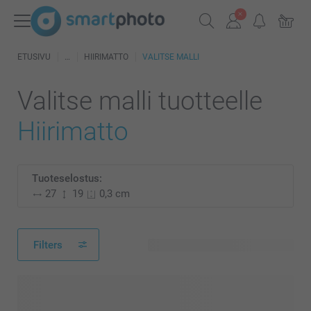
ETUSIVU
HIIRIMATTO
VALITSE MALLI
Valitse malli tuotteelle
Hiirimatto
Tuoteselostus:
27
19
0,3 cm
Filters
177 käytettävissä olevaa mallia