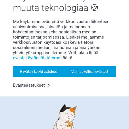
muuta teknologiaa
Me käytämme evästeitä verkkosivuston liikenteen
analysoimisessa, sisällön ja mainonnan
kohdentamisessa sekä sosiaalisen median
Bonusta kaikista tilauksista
toimintojen tarjoamisessa. Lisäksi me jaamme
verkkosivuston käyttöäsi koskevia tietoja
sosiaalisen median, mainonnan ja analytiikan
yhteistyökumppaneillemme. Voit lukea lisää
evästekäytännöistämme
täältä.
Hyväksy kaikki evästeet
Vain pakolliset evästeet
Etsitkö inspiraatiota?
Evästeasetukset