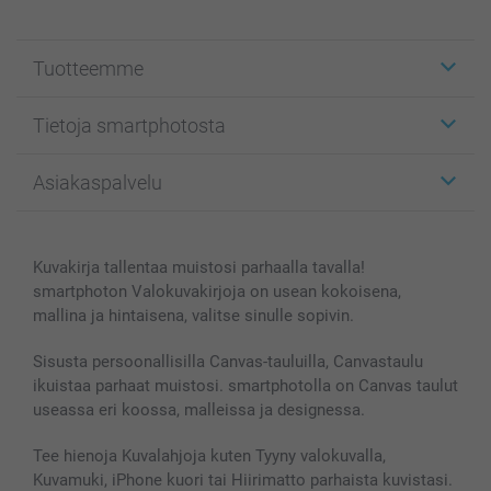
Tuotteemme
Etiketit
Tietoja smartphotosta
Kuvakortit
Kuvalahjat
Tietoja smartphotosta
Asiakaspalvelu
Kuvakirjat
Affiliate ohjelma
Canvas & Seinäkoristeet
Yleinen tietosuojalausunto
Ota yhteyttä & FAQ
Valokuvat, Julisteet & Taskukirjat
Evästekäytäntö
100% tyytyväisyystakuu
Kuvakirja tallentaa muistosi parhaalla tavalla!
Kännykkä & Tabletti
Sivukartta
smartbonus
smartphoton Valokuvakirjoja on usean kokoisena,
MyNameBook
Ehdot/takuut
Hinnat & maksutavat
mallina ja hintaisena, valitse sinulle sopivin.
Kuvakalenterit & Päivyrit
Investor Relations
Tilausten tila
Valokuvakehykset & Lisätarvikkeet
Sisusta persoonallisilla Canvas-tauluilla, Canvastaulu
ikuistaa parhaat muistosi. smartphotolla on Canvas taulut
Lahjakortti
useassa eri koossa, malleissa ja designessa.
Kaikki kuvatuotteet
Tee hienoja Kuvalahjoja kuten Tyyny valokuvalla,
Kuvamuki, iPhone kuori tai Hiirimatto parhaista kuvistasi.