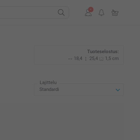
Tuoteselostus:
18,4
25,4
1,5 cm
Lajittelu