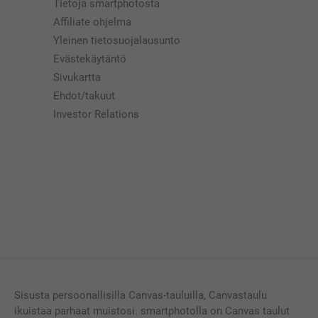
Tietoja smartphotosta
Affiliate ohjelma
Yleinen tietosuojalausunto
Evästekäytäntö
Sivukartta
Ehdot/takuut
Investor Relations
Sisusta persoonallisilla Canvas-tauluilla, Canvastaulu
ikuistaa parhaat muistosi. smartphotolla on Canvas taulut