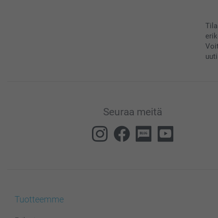
Til
eri
Voi
uuti
Seuraa meitä
Tuotteemme