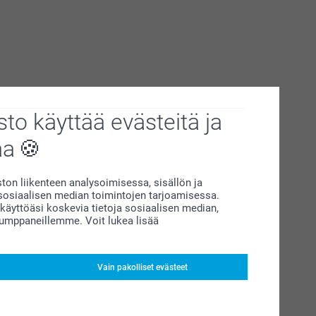
to käyttää evästeitä ja
aa
on liikenteen analysoimisessa, sisällön ja
siaalisen median toimintojen tarjoamisessa.
äyttöäsi koskevia tietoja sosiaalisen median,
kumppaneillemme. Voit lukea lisää
Vain pakolliset evästeet