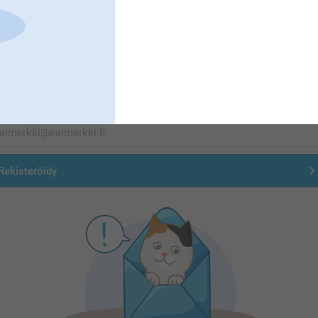
Olemme täällä sinun vuoksesi
Tilaa uutiskirje
irjoita sähköpostiosoitteesi tähän
Rekisteröidy