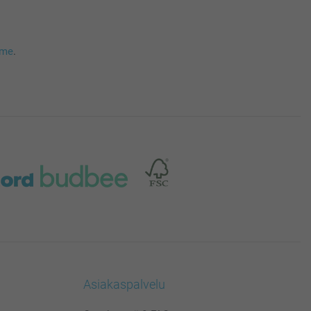
mme
.
Asiakaspalvelu