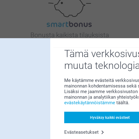
Bonusta kaikista tilauksista
Tämä verkkosivus
muuta teknologi
Me käytämme evästeitä verkkosivust
mainonnan kohdentamisessa sekä so
Etsitkö inspiraatiota?
Lisäksi me jaamme verkkosivuston k
mainonnan ja analytiikan yhteistyö
evästekäytännöistämme
täältä.
Hyväksy kaikki evästeet
Evästeasetukset