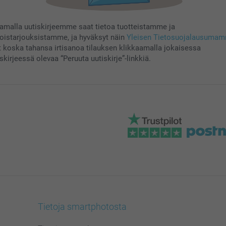
aamalla uutiskirjeemme saat tietoa tuotteistamme ja
koistarjouksistamme, ja hyväksyt näin
Yleisen Tietosuojalausuma
t koska tahansa irtisanoa tilauksen klikkaamalla jokaisessa
skirjeessä olevaa “Peruuta uutiskirje”-linkkiä.
Tietoja smartphotosta