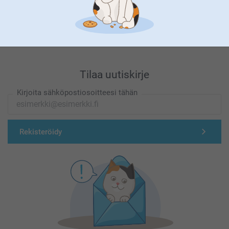
Olemme täällä sinun vuoksesi
Tilaa uutiskirje
Kirjoita sähköpostiosoitteesi tähän
Rekisteröidy