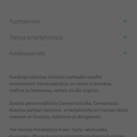
Tuotteemme
Etiketit
Tietoja smartphotosta
Kuvakortit
Kuvalahjat
Tietoja smartphotosta
Asiakaspalvelu
Kuvakirjat
Affiliate ohjelma
Canvas & Seinäkoristeet
Yleinen tietosuojalausunto
Ota yhteyttä & FAQ
Valokuvat, Julisteet & Taskukirjat
Evästekäytäntö
100% tyytyväisyystakuu
Kuvakirja tallentaa muistosi parhaalla tavalla!
Kännykkä & Tabletti
Sivukartta
smartbonus
smartphoton Valokuvakirjoja on usean kokoisena,
MyNameBook
Ehdot/takuut
Hinnat & maksutavat
mallina ja hintaisena, valitse sinulle sopivin.
Kuvakalenterit & Päivyrit
Investor Relations
Tilausten tila
Valokuvakehykset & Lisätarvikkeet
Sisusta persoonallisilla Canvas-tauluilla, Canvastaulu
ikuistaa parhaat muistosi. smartphotolla on Canvas taulut
Lahjakortti
useassa eri koossa, malleissa ja designessa.
Kaikki kuvatuotteet
Tee hienoja Kuvalahjoja kuten Tyyny valokuvalla,
Kuvamuki, iPhone kuori tai Hiirimatto parhaista kuvistasi.