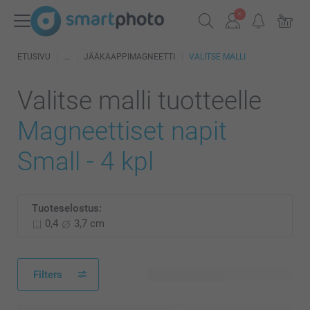
ETUSIVU
JÄÄKAAPPIMAGNEETTI
VALITSE MALLI
Valitse malli tuotteelle
Magneettiset napit
Small - 4 kpl
Tuoteselostus:
0,4
3,7 cm
Filters
204 käytettävissä olevaa mallia