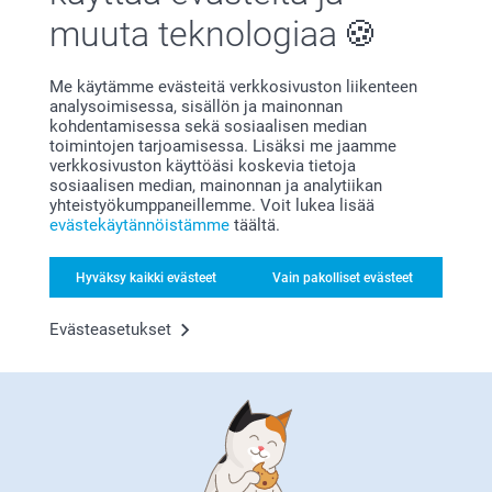
muuta teknologiaa
Me käytämme evästeitä verkkosivuston liikenteen
analysoimisessa, sisällön ja mainonnan
kohdentamisessa sekä sosiaalisen median
Bonusta kaikista tilauksista
toimintojen tarjoamisessa. Lisäksi me jaamme
verkkosivuston käyttöäsi koskevia tietoja
sosiaalisen median, mainonnan ja analytiikan
yhteistyökumppaneillemme. Voit lukea lisää
evästekäytännöistämme
täältä.
Hyväksy kaikki evästeet
Vain pakolliset evästeet
Evästeasetukset
Etsitkö inspiraatiota?