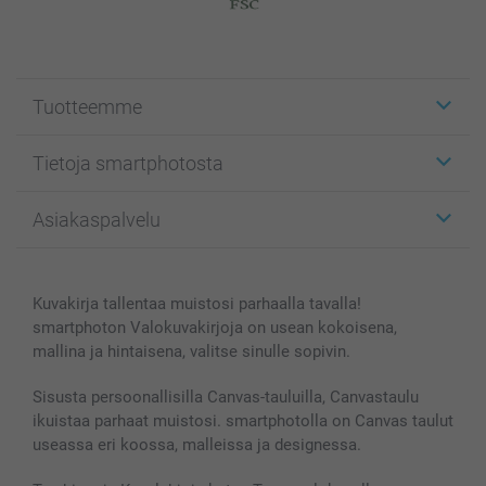
Tuotteemme
Etiketit
Tietoja smartphotosta
Kuvakortit
Kuvalahjat
Tietoja smartphotosta
Asiakaspalvelu
Kuvakirjat
Affiliate ohjelma
Canvas & Seinäkoristeet
Yleinen tietosuojalausunto
Ota yhteyttä & FAQ
Valokuvat, Julisteet & Taskukirjat
Evästekäytäntö
100% tyytyväisyystakuu
Kuvakirja tallentaa muistosi parhaalla tavalla!
Kännykkä & Tabletti
Sivukartta
smartbonus
smartphoton Valokuvakirjoja on usean kokoisena,
MyNameBook
Ehdot/takuut
Hinnat & maksutavat
mallina ja hintaisena, valitse sinulle sopivin.
Kuvakalenterit & Päivyrit
Investor Relations
Tilausten tila
Valokuvakehykset & Lisätarvikkeet
Sisusta persoonallisilla Canvas-tauluilla, Canvastaulu
ikuistaa parhaat muistosi. smartphotolla on Canvas taulut
Lahjakortti
useassa eri koossa, malleissa ja designessa.
Kaikki kuvatuotteet