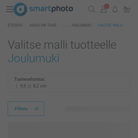
ETUSIVU
JOULU ON TAAS
JOULUMUKI
VALITSE MALLI
Valitse malli tuotteelle
Joulumuki
Tuoteselostus:
9,5
8,2 cm
Filters
453 käytettävissä olevaa mallia