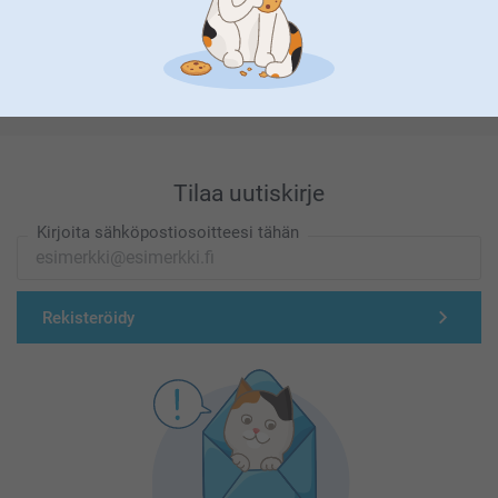
Olemme täällä sinun vuoksesi
Tilaa uutiskirje
Kirjoita sähköpostiosoitteesi tähän
Rekisteröidy