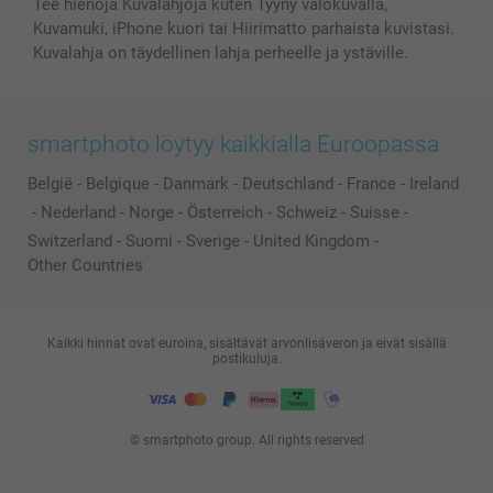
Tee hienoja Kuvalahjoja kuten Tyyny valokuvalla,
Kuvamuki, iPhone kuori tai Hiirimatto parhaista kuvistasi.
Kuvalahja on täydellinen lahja perheelle ja ystäville.
smartphoto löytyy kaikkialla Euroopassa
België
-
Belgique
-
Danmark
-
Deutschland
-
France
-
Ireland
-
Nederland
-
Norge
-
Österreich
-
Schweiz
-
Suisse
-
Switzerland
-
Suomi
-
Sverige
-
United Kingdom
-
Other Countries
Kaikki hinnat ovat euroina, sisältävät arvonlisäveron ja eivät sisällä
postikuluja.
© smartphoto group. All rights reserved