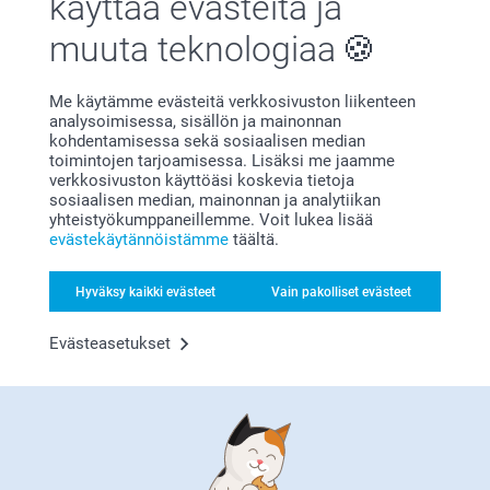
käyttää evästeitä ja
muuta teknologiaa
Me käytämme evästeitä verkkosivuston liikenteen
analysoimisessa, sisällön ja mainonnan
kohdentamisessa sekä sosiaalisen median
toimintojen tarjoamisessa. Lisäksi me jaamme
Bonusta kaikista tilauksista
verkkosivuston käyttöäsi koskevia tietoja
sosiaalisen median, mainonnan ja analytiikan
yhteistyökumppaneillemme. Voit lukea lisää
evästekäytännöistämme
täältä.
Hyväksy kaikki evästeet
Vain pakolliset evästeet
Evästeasetukset
Etsitkö inspiraatiota?