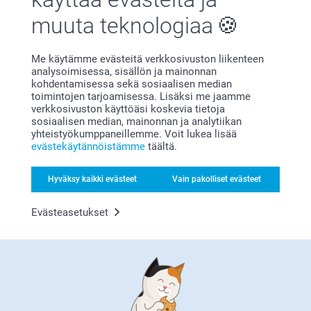
muuta teknologiaa
Me käytämme evästeitä verkkosivuston liikenteen
analysoimisessa, sisällön ja mainonnan
kohdentamisessa sekä sosiaalisen median
Bonusta kaikista tilauksista
toimintojen tarjoamisessa. Lisäksi me jaamme
verkkosivuston käyttöäsi koskevia tietoja
sosiaalisen median, mainonnan ja analytiikan
yhteistyökumppaneillemme. Voit lukea lisää
evästekäytännöistämme
täältä.
Hyväksy kaikki evästeet
Vain pakolliset evästeet
Evästeasetukset
Etsitkö inspiraatiota?