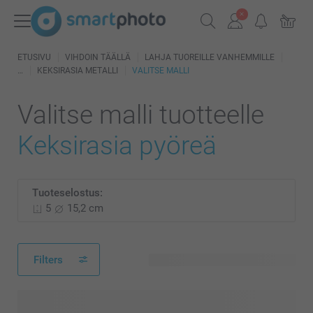
ETUSIVU
VIHDOIN TÄÄLLÄ
LAHJA TUOREILLE VANHEMMILLE
KEKSIRASIA METALLI
VALITSE MALLI
Valitse malli tuotteelle
Keksirasia pyöreä
Tuoteselostus:
5
15,2 cm
Filters
295 käytettävissä olevaa mallia