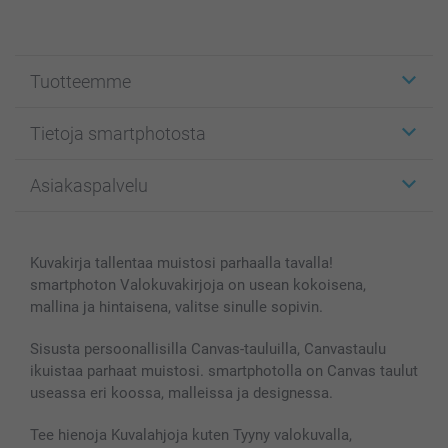
Tuotteemme
Etiketit
Tietoja smartphotosta
Kuvakortit
Kuvalahjat
Tietoja smartphotosta
Asiakaspalvelu
Kuvakirjat
Affiliate ohjelma
Canvas & Seinäkoristeet
Yleinen tietosuojalausunto
Ota yhteyttä & FAQ
Valokuvat, Julisteet & Taskukirjat
Evästekäytäntö
100% tyytyväisyystakuu
Kuvakirja tallentaa muistosi parhaalla tavalla!
Kännykkä & Tabletti
Sivukartta
smartbonus
smartphoton Valokuvakirjoja on usean kokoisena,
MyNameBook
Ehdot/takuut
Hinnat & maksutavat
mallina ja hintaisena, valitse sinulle sopivin.
Kuvakalenterit & Päivyrit
Investor Relations
Tilausten tila
Valokuvakehykset & Lisätarvikkeet
Sisusta persoonallisilla Canvas-tauluilla, Canvastaulu
ikuistaa parhaat muistosi. smartphotolla on Canvas taulut
Lahjakortti
useassa eri koossa, malleissa ja designessa.
Kaikki kuvatuotteet
Tee hienoja Kuvalahjoja kuten Tyyny valokuvalla,