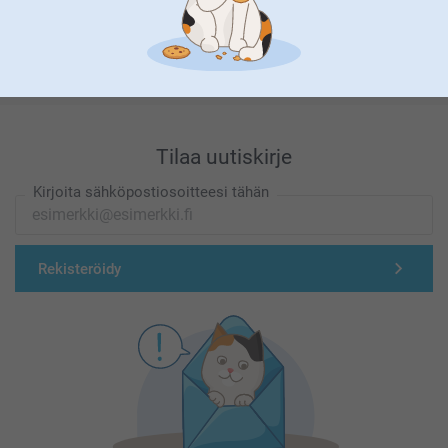
Olemme täällä sinun vuoksesi
Tilaa uutiskirje
Kirjoita sähköpostiosoitteesi tähän
Rekisteröidy