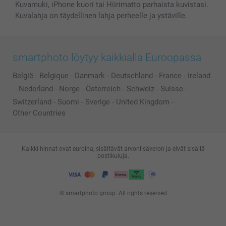
Kuvamuki, iPhone kuori tai Hiirimatto parhaista kuvistasi.
Kuvalahja on täydellinen lahja perheelle ja ystäville.
smartphoto löytyy kaikkialla Euroopassa
België
-
Belgique
-
Danmark
-
Deutschland
-
France
-
Ireland
-
Nederland
-
Norge
-
Österreich
-
Schweiz
-
Suisse
-
Switzerland
-
Suomi
-
Sverige
-
United Kingdom
-
Other Countries
Kaikki hinnat ovat euroina, sisältävät arvonlisäveron ja eivät sisällä
postikuluja.
© smartphoto group. All rights reserved