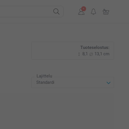
Tuoteselostus:
8,1
13,1 cm
Lajittelu