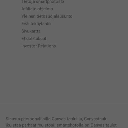
Tietoja smartphotosta
Affiliate ohjelma
Yleinen tietosuojalausunto
Evästekäytäntö
Sivukartta
Ehdot/takuut
Investor Relations
Sisusta persoonallisilla Canvas-tauluilla, Canvastaulu
ikuistaa parhaat muistosi. smartphotolla on Canvas taulut