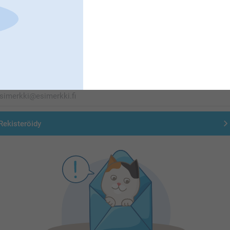
Olemme täällä sinun vuoksesi
Tilaa uutiskirje
irjoita sähköpostiosoitteesi tähän
Rekisteröidy