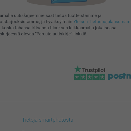
aamalla uutiskirjeemme saat tietoa tuotteistamme ja
koistarjouksistamme, ja hyväksyt näin
Yleisen Tietosuojalausuma
t koska tahansa irtisanoa tilauksen klikkaamalla jokaisessa
skirjeessä olevaa “Peruuta uutiskirje”-linkkiä.
Tietoja smartphotosta