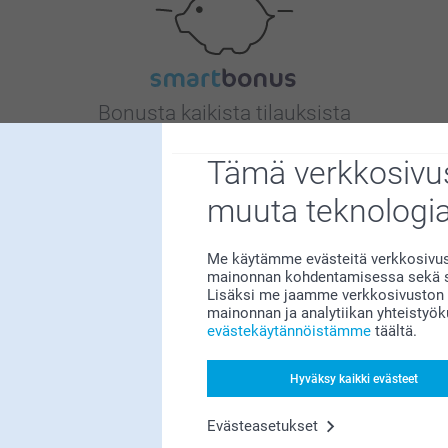
Bonusta kaikista tilauksista
Tämä verkkosivus
muuta teknologi
Me käytämme evästeitä verkkosivust
mainonnan kohdentamisessa sekä so
Etsitkö inspiraatiota?
Lisäksi me jaamme verkkosivuston k
mainonnan ja analytiikan yhteistyö
evästekäytännöistämme
täältä.
Hyväksy kaikki evästeet
Evästeasetukset