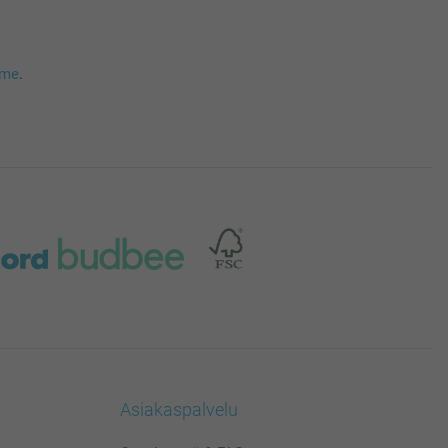
mme
.
Asiakaspalvelu