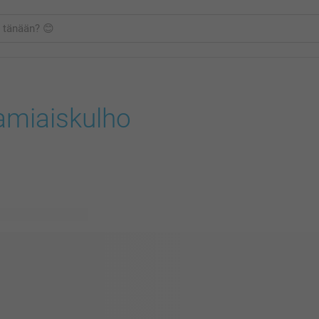
amiaiskulho
vissä olevaa mallia