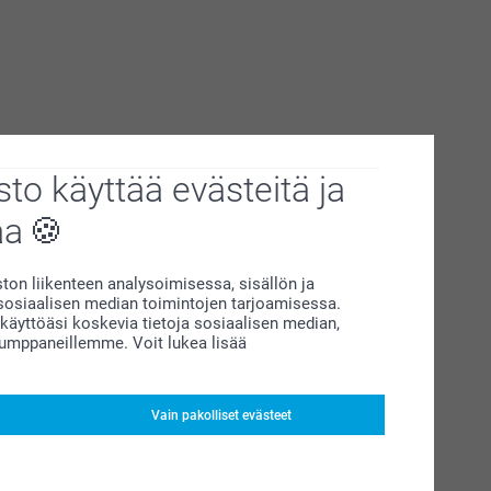
to käyttää evästeitä ja
aa
on liikenteen analysoimisessa, sisällön ja
siaalisen median toimintojen tarjoamisessa.
äyttöäsi koskevia tietoja sosiaalisen median,
kumppaneillemme. Voit lukea lisää
Vain pakolliset evästeet