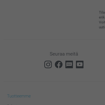
Til
eri
Voi
uuti
Seuraa meitä
Tuotteemme