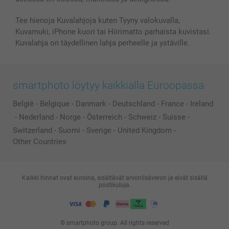
Kaikki kuvatuotteet
Tee hienoja Kuvalahjoja kuten Tyyny valokuvalla,
Kuvamuki, iPhone kuori tai Hiirimatto parhaista kuvistasi.
Kuvalahja on täydellinen lahja perheelle ja ystäville.
smartphoto löytyy kaikkialla Euroopassa
België
-
Belgique
-
Danmark
-
Deutschland
-
France
-
Ireland
-
Nederland
-
Norge
-
Österreich
-
Schweiz
-
Suisse
-
Switzerland
-
Suomi
-
Sverige
-
United Kingdom
-
Other Countries
Kaikki hinnat ovat euroina, sisältävät arvonlisäveron ja eivät sisällä
postikuluja.
© smartphoto group. All rights reserved