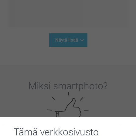
Näytä lisää
Miksi
smartphoto
?
Tämä verkkosivusto