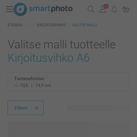
ETUSIVU
KIRJOITUSVIHKO
VALITSE MALLI
Valitse malli tuotteelle
Kirjoitusvihko A6
Tuoteselostus:
10,6
14,9 cm
Filters
33 käytettävissä olevaa mallia