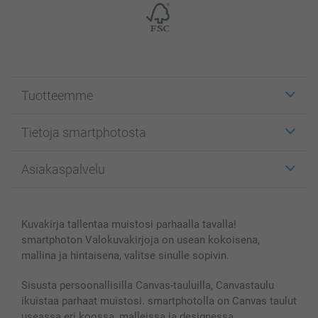
Tuotteemme
Etiketit
Tietoja smartphotosta
Kuvakortit
Kuvalahjat
Tietoja smartphotosta
Asiakaspalvelu
Kuvakirjat
Affiliate ohjelma
Canvas & Seinäkoristeet
Yleinen tietosuojalausunto
Ota yhteyttä & FAQ
Valokuvat, Julisteet & Taskukirjat
Evästekäytäntö
100% tyytyväisyystakuu
Kuvakirja tallentaa muistosi parhaalla tavalla!
Kännykkä & Tabletti
Sivukartta
smartbonus
smartphoton Valokuvakirjoja on usean kokoisena,
MyNameBook
Ehdot/takuut
Hinnat & maksutavat
mallina ja hintaisena, valitse sinulle sopivin.
Kuvakalenterit & Päivyrit
Investor Relations
Tilausten tila
Valokuvakehykset & Lisätarvikkeet
Sisusta persoonallisilla Canvas-tauluilla, Canvastaulu
ikuistaa parhaat muistosi. smartphotolla on Canvas taulut
Lahjakortti
useassa eri koossa, malleissa ja designessa.