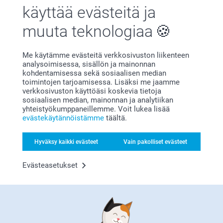
Tyytyväisyystakuu
käyttää evästeitä ja
muuta teknologiaa
Me käytämme evästeitä verkkosivuston liikenteen
analysoimisessa, sisällön ja mainonnan
kohdentamisessa sekä sosiaalisen median
toimintojen tarjoamisessa. Lisäksi me jaamme
verkkosivuston käyttöäsi koskevia tietoja
Bonusta kaikista tilauksista
sosiaalisen median, mainonnan ja analytiikan
yhteistyökumppaneillemme. Voit lukea lisää
evästekäytännöistämme
täältä.
Hyväksy kaikki evästeet
Vain pakolliset evästeet
Evästeasetukset
Etsitkö inspiraatiota?