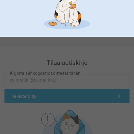
Olemme täällä sinun vuoksesi
Tilaa uutiskirje
Kirjoita sähköpostiosoitteesi tähän
Rekisteröidy