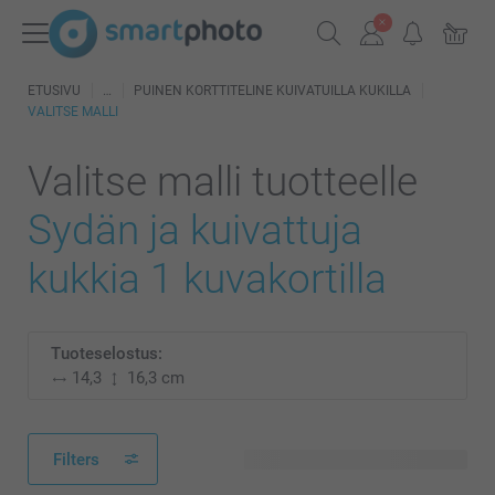
ETUSIVU
PUINEN KORTTITELINE KUIVATUILLA KUKILLA
VALITSE MALLI
Valitse malli tuotteelle
Sydän ja kuivattuja
kukkia 1 kuvakortilla
Tuoteselostus:
14,3
16,3 cm
Filters
13 käytettävissä olevaa mallia