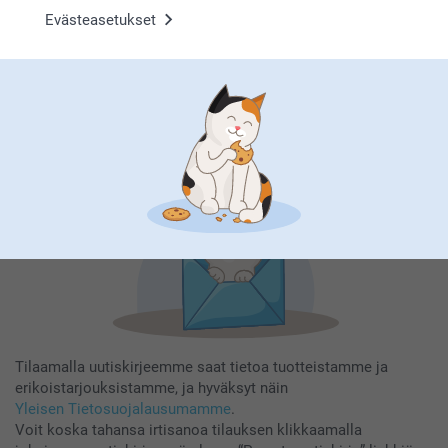
Evästeasetukset
Tilaa uutiskirje
Kirjoita sähköpostiosoitteesi tähän
Rekisteröidy
Tilaamalla uutiskirjeemme saat tietoa tuotteistamme ja
erikoistarjouksistamme, ja hyväksyt näin
Yleisen Tietosuojalausumamme
.
Voit koska tahansa irtisanoa tilauksen klikkaamalla