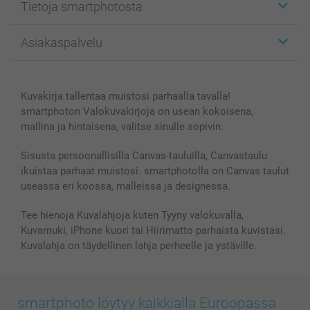
Tietoja smartphotosta
Kuvakortit
Kuvalahjat
Tietoja smartphotosta
Asiakaspalvelu
Kuvakirjat
Affiliate ohjelma
Canvas & Seinäkoristeet
Yleinen tietosuojalausunto
Ota yhteyttä & FAQ
Valokuvat, Julisteet & Taskukirjat
Evästekäytäntö
100% tyytyväisyystakuu
Kuvakirja tallentaa muistosi parhaalla tavalla!
Kännykkä & Tabletti
Sivukartta
smartbonus
smartphoton Valokuvakirjoja on usean kokoisena,
MyNameBook
Ehdot/takuut
Hinnat & maksutavat
mallina ja hintaisena, valitse sinulle sopivin.
Kuvakalenterit & Päivyrit
Investor Relations
Tilausten tila
Valokuvakehykset & Lisätarvikkeet
Sisusta persoonallisilla Canvas-tauluilla, Canvastaulu
ikuistaa parhaat muistosi. smartphotolla on Canvas taulut
Lahjakortti
useassa eri koossa, malleissa ja designessa.
Kaikki kuvatuotteet
Tee hienoja Kuvalahjoja kuten Tyyny valokuvalla,
Kuvamuki, iPhone kuori tai Hiirimatto parhaista kuvistasi.
Kuvalahja on täydellinen lahja perheelle ja ystäville.
smartphoto löytyy kaikkialla Euroopassa