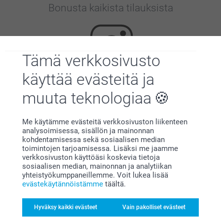
Bonusta kaikista tilauksista
Tämä verkkosivusto
käyttää evästeitä ja
Etsitkö inspiraatiota?
muuta teknologiaa
Me käytämme evästeitä verkkosivuston liikenteen
analysoimisessa, sisällön ja mainonnan
kohdentamisessa sekä sosiaalisen median
toimintojen tarjoamisessa. Lisäksi me jaamme
verkkosivuston käyttöäsi koskevia tietoja
sosiaalisen median, mainonnan ja analytiikan
yhteistyökumppaneillemme. Voit lukea lisää
Olemme täällä sinun vuoksesi
evästekäytännöistämme
täältä.
Hyväksy kaikki evästeet
Vain pakolliset evästeet