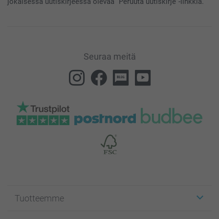
jokaisessa uutiskirjeessä olevaa “Peruuta uutiskirje”-linkkiä.
Seuraa meitä
Tuotteemme
Etiketit