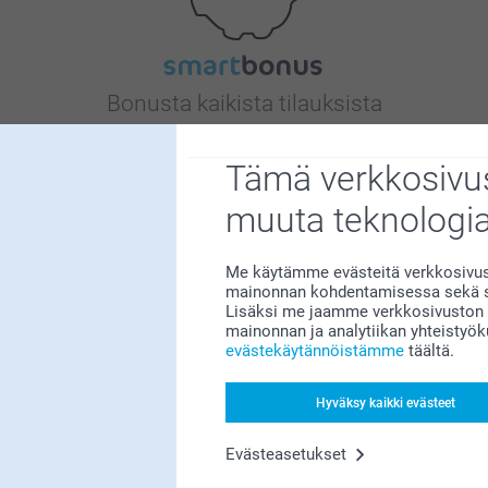
Bonusta kaikista tilauksista
Tämä verkkosivus
muuta teknologi
Me käytämme evästeitä verkkosivust
Etsitkö inspiraatiota?
mainonnan kohdentamisessa sekä so
Lisäksi me jaamme verkkosivuston k
mainonnan ja analytiikan yhteistyö
evästekäytännöistämme
täältä.
Hyväksy kaikki evästeet
Evästeasetukset
Olemme täällä sinun vuoksesi