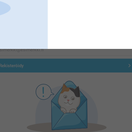
Tilaa uutiskirje
irjoita sähköpostiosoitteesi tähän
Rekisteröidy