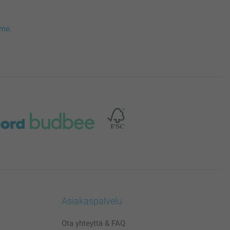
mme
.
Asiakaspalvelu
Ota yhteyttä & FAQ