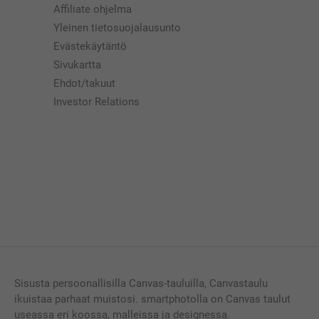
Affiliate ohjelma
Yleinen tietosuojalausunto
Evästekäytäntö
Sivukartta
Ehdot/takuut
Investor Relations
Sisusta persoonallisilla Canvas-tauluilla, Canvastaulu
ikuistaa parhaat muistosi. smartphotolla on Canvas taulut
useassa eri koossa, malleissa ja designessa.