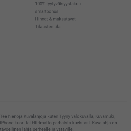
100% tyytyväisyystakuu
smartbonus
Hinnat & maksutavat
Tilausten tila
Tee hienoja Kuvalahjoja kuten Tyyny valokuvalla, Kuvamuki,
iPhone kuori tai Hiirimatto parhaista kuvistasi. Kuvalahja on
täydellinen lahja perheelle ja ystäville.