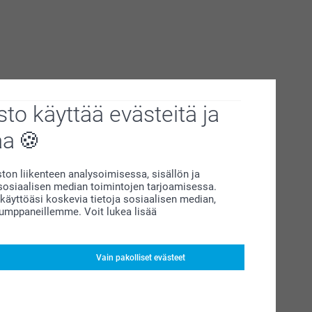
to käyttää evästeitä ja
aa
on liikenteen analysoimisessa, sisällön ja
siaalisen median toimintojen tarjoamisessa.
äyttöäsi koskevia tietoja sosiaalisen median,
kumppaneillemme. Voit lukea lisää
Vain pakolliset evästeet