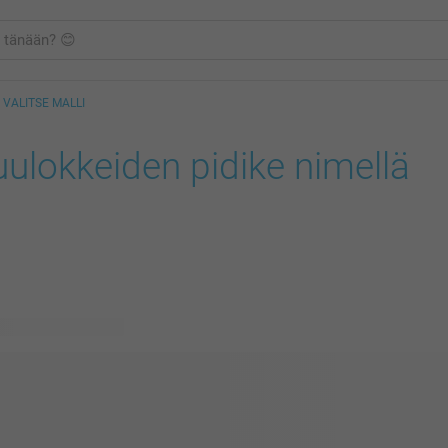
VALITSE MALLI
ulokkeiden pidike nimellä
vissä olevaa mallia