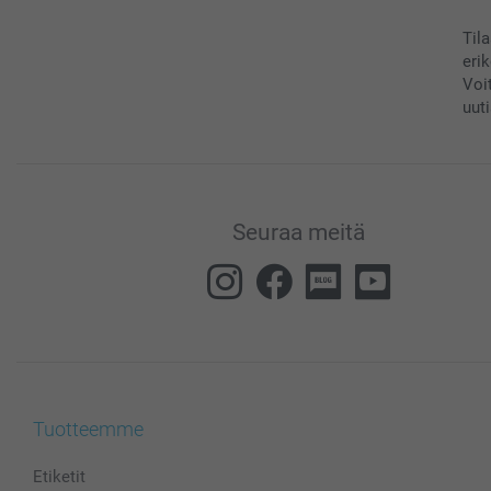
Til
eri
Voi
uuti
Seuraa meitä
Tuotteemme
Etiketit