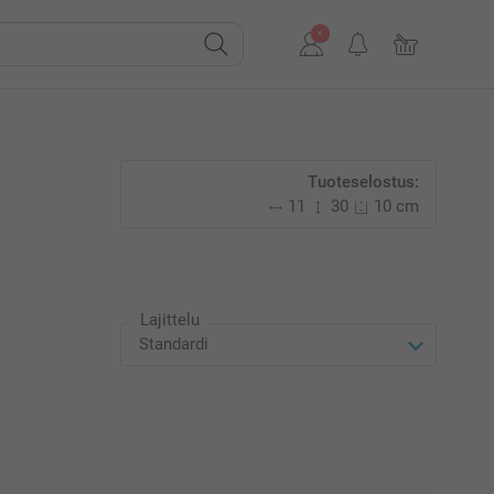
Tuoteselostus:
11
30
10 cm
Lajittelu