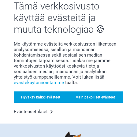
Tämä verkkosivusto
käyttää evästeitä ja
muuta teknologiaa
Me käytämme evästeitä verkkosivuston liikenteen
Olemme täällä sinun vuoksesi
analysoimisessa, sisällön ja mainonnan
kohdentamisessa sekä sosiaalisen median
toimintojen tarjoamisessa. Lisäksi me jaamme
verkkosivuston käyttöäsi koskevia tietoja
sosiaalisen median, mainonnan ja analytiikan
yhteistyökumppaneillemme. Voit lukea lisää
evästekäytännöistämme
täältä.
Tilaa uutiskirje
Kirjoita sähköpostiosoitteesi tähän
Hyväksy kaikki evästeet
Vain pakolliset evästeet
Evästeasetukset
Rekisteröidy