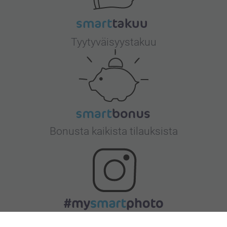
Tyytyväisyystakuu
Bonusta kaikista tilauksista
Etsitkö inspiraatiota?