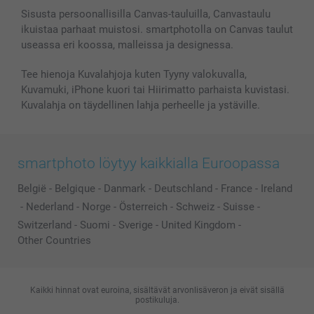
Valokuvakehykset & Lisätarvikkeet
Sisusta persoonallisilla Canvas-tauluilla, Canvastaulu
ikuistaa parhaat muistosi. smartphotolla on Canvas taulut
Lahjakortti
useassa eri koossa, malleissa ja designessa.
Kaikki kuvatuotteet
Tee hienoja Kuvalahjoja kuten Tyyny valokuvalla,
Kuvamuki, iPhone kuori tai Hiirimatto parhaista kuvistasi.
Kuvalahja on täydellinen lahja perheelle ja ystäville.
smartphoto löytyy kaikkialla Euroopassa
België
-
Belgique
-
Danmark
-
Deutschland
-
France
-
Ireland
-
Nederland
-
Norge
-
Österreich
-
Schweiz
-
Suisse
-
Switzerland
-
Suomi
-
Sverige
-
United Kingdom
-
Other Countries
Kaikki hinnat ovat euroina, sisältävät arvonlisäveron ja eivät sisällä
postikuluja.