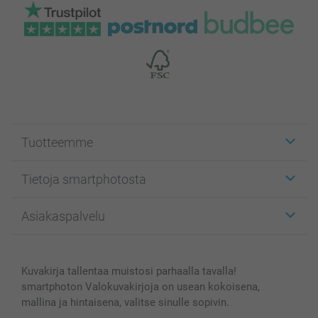
Tuotteemme
Etiketit
Tietoja smartphotosta
Kuvakortit
Kuvalahjat
Tietoja smartphotosta
Asiakaspalvelu
Kuvakirjat
Affiliate ohjelma
Canvas & Seinäkoristeet
Yleinen tietosuojalausunto
Ota yhteyttä & FAQ
Valokuvat, Julisteet & Taskukirjat
Evästekäytäntö
100% tyytyväisyystakuu
Kuvakirja tallentaa muistosi parhaalla tavalla!
Kännykkä & Tabletti
Sivukartta
smartbonus
smartphoton Valokuvakirjoja on usean kokoisena,
MyNameBook
Ehdot/takuut
Hinnat & maksutavat
mallina ja hintaisena, valitse sinulle sopivin.
Kuvakalenterit & Päivyrit
Investor Relations
Tilausten tila