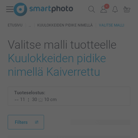
ETUSIVU
KUULOKKEIDEN PIDIKE NIMELLÄ
VALITSE MALLI
Valitse malli tuotteelle
Kuulokkeiden pidike
nimellä Kaiverrettu
Tuoteselostus:
11
30
10 cm
Filters
8 käytettävissä olevaa mallia