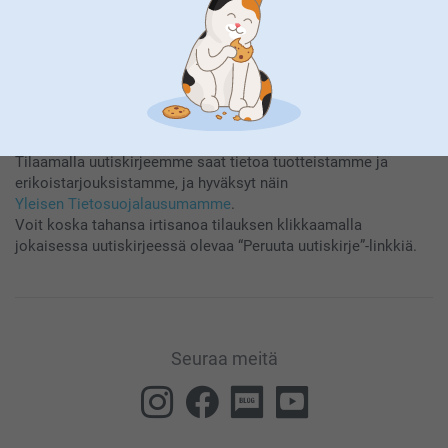
Tilaamalla uutiskirjeemme saat tietoa tuotteistamme ja
erikoistarjouksistamme, ja hyväksyt näin
Yleisen Tietosuojalausumamme
.
Voit koska tahansa irtisanoa tilauksen klikkaamalla
jokaisessa uutiskirjeessä olevaa “Peruuta uutiskirje”-linkkiä.
Seuraa meitä