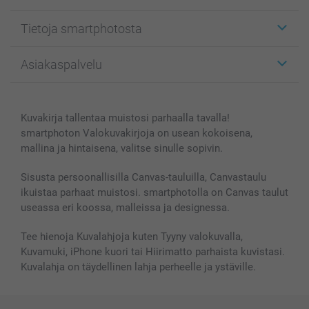
Etiketit
Tietoja smartphotosta
Kuvakortit
Kuvalahjat
Tietoja smartphotosta
Asiakaspalvelu
Kuvakirjat
Affiliate ohjelma
Canvas & Seinäkoristeet
Yleinen tietosuojalausunto
Ota yhteyttä & FAQ
Valokuvat, Julisteet & Taskukirjat
Evästekäytäntö
100% tyytyväisyystakuu
Kuvakirja tallentaa muistosi parhaalla tavalla!
Kännykkä & Tabletti
Sivukartta
smartbonus
smartphoton Valokuvakirjoja on usean kokoisena,
MyNameBook
Ehdot/takuut
Hinnat & maksutavat
mallina ja hintaisena, valitse sinulle sopivin.
Kuvakalenterit & Päivyrit
Investor Relations
Tilausten tila
Valokuvakehykset & Lisätarvikkeet
Sisusta persoonallisilla Canvas-tauluilla, Canvastaulu
ikuistaa parhaat muistosi. smartphotolla on Canvas taulut
Lahjakortti
useassa eri koossa, malleissa ja designessa.
Kaikki kuvatuotteet
Tee hienoja Kuvalahjoja kuten Tyyny valokuvalla,
Kuvamuki, iPhone kuori tai Hiirimatto parhaista kuvistasi.
Kuvalahja on täydellinen lahja perheelle ja ystäville.