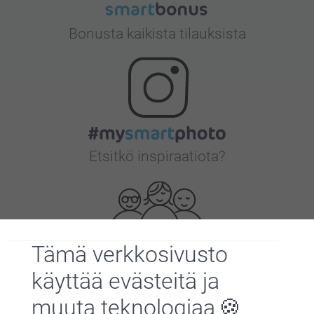
Bonusta kaikista tilauksista
Etsitkö inspiraatiota?
Tämä verkkosivusto
käyttää evästeitä ja
Olemme täällä sinun vuoksesi
muuta teknologiaa