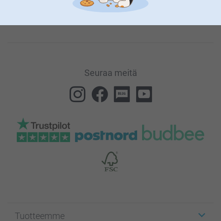
Voit koska tahansa irtisanoa tilauksen klikkaamalla
jokaisessa uutiskirjeessä olevaa “Peruuta uutiskirje”-linkkiä.
Seuraa meitä
Tuotteemme