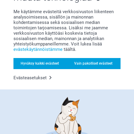
Me käytämme evästeitä verkkosivuston liikenteen
analysoimisessa, sisällön ja mainonnan
Tilaa uutiskirje
kohdentamisessa sekä sosiaalisen median
toimintojen tarjoamisessa. Lisäksi me jaamme
Kirjoita sähköpostiosoitteesi tähän
verkkosivuston käyttöäsi koskevia tietoja
sosiaalisen median, mainonnan ja analytiikan
yhteistyökumppaneillemme. Voit lukea lisää
evästekäytännöistämme
täältä.
Rekisteröidy
Hyväksy kaikki evästeet
Vain pakolliset evästeet
Evästeasetukset
Tilaamalla uutiskirjeemme saat tietoa tuotteistamme ja
erikoistarjouksistamme, ja hyväksyt näin
Yleisen Tietosuojalausumamme
.