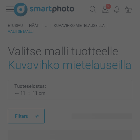
ETUSIVU
HÄÄT
KUVAVIHKO MIETELAUSEILLA
VALITSE MALLI
Valitse malli tuotteelle
Kuvavihko mietelauseilla
Tuoteselostus:
11
11 cm
Filters
2 käytettävissä olevaa mallia