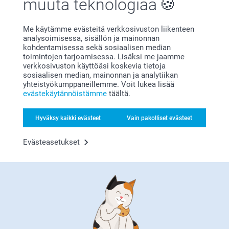
muuta teknologiaa
Me käytämme evästeitä verkkosivuston liikenteen
analysoimisessa, sisällön ja mainonnan
Bonusta kaikista tilauksista
kohdentamisessa sekä sosiaalisen median
toimintojen tarjoamisessa. Lisäksi me jaamme
verkkosivuston käyttöäsi koskevia tietoja
sosiaalisen median, mainonnan ja analytiikan
yhteistyökumppaneillemme. Voit lukea lisää
evästekäytännöistämme
täältä.
Hyväksy kaikki evästeet
Vain pakolliset evästeet
Etsitkö inspiraatiota?
Evästeasetukset
Olemme täällä sinun vuoksesi