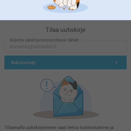
Tilaa uutiskirje
Kirjoita sähköpostiosoitteesi tähän
Rekisteröidy
Tilaamalla uutiskirjeemme saat tietoa tuotteistamme ja