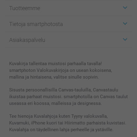
Tuotteemme
Etiketit
Tietoja smartphotosta
Kuvakortit
Kuvalahjat
Tietoja smartphotosta
Asiakaspalvelu
Kuvakirjat
Affiliate ohjelma
Canvas & Seinäkoristeet
Yleinen tietosuojalausunto
Ota yhteyttä & FAQ
Valokuvat, Julisteet & Taskukirjat
Evästekäytäntö
100% tyytyväisyystakuu
Kuvakirja tallentaa muistosi parhaalla tavalla!
Kännykkä & Tabletti
Sivukartta
smartbonus
smartphoton Valokuvakirjoja on usean kokoisena,
MyNameBook
Ehdot/takuut
Hinnat & maksutavat
mallina ja hintaisena, valitse sinulle sopivin.
Kuvakalenterit & Päivyrit
Investor Relations
Tilausten tila
Valokuvakehykset & Lisätarvikkeet
Sisusta persoonallisilla Canvas-tauluilla, Canvastaulu
ikuistaa parhaat muistosi. smartphotolla on Canvas taulut
Lahjakortti
useassa eri koossa, malleissa ja designessa.
Kaikki kuvatuotteet
Tee hienoja Kuvalahjoja kuten Tyyny valokuvalla,
Kuvamuki, iPhone kuori tai Hiirimatto parhaista kuvistasi.
Kuvalahja on täydellinen lahja perheelle ja ystäville.