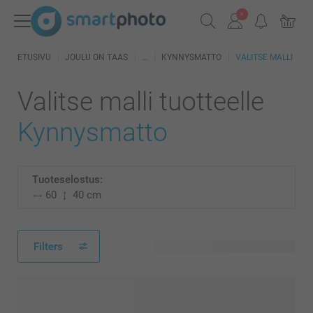
ETUSIVU
JOULU ON TAAS
KYNNYSMATTO
VALITSE MALLI
Valitse malli tuotteelle
Kynnysmatto
Tuoteselostus:
60
40 cm
Filters
89 käytettävissä olevaa mallia