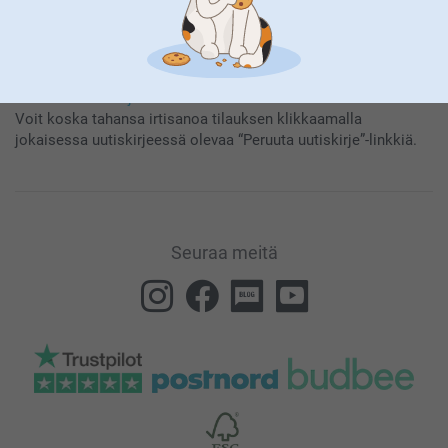
Tilaamalla uutiskirjeemme saat tietoa tuotteistamme ja
erikoistarjouksistamme, ja hyväksyt näin
Yleisen Tietosuojalausumamme
.
Voit koska tahansa irtisanoa tilauksen klikkaamalla
jokaisessa uutiskirjeessä olevaa “Peruuta uutiskirje”-linkkiä.
Seuraa meitä