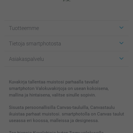
Tuotteemme
Etiketit
Tietoja smartphotosta
Kuvakortit
Kuvalahjat
Tietoja smartphotosta
Asiakaspalvelu
Kuvakirjat
Affiliate ohjelma
Canvas & Seinäkoristeet
Yleinen tietosuojalausunto
Ota yhteyttä & FAQ
Valokuvat, Julisteet & Taskukirjat
Evästekäytäntö
100% tyytyväisyystakuu
Kuvakirja tallentaa muistosi parhaalla tavalla!
Kännykkä & Tabletti
Sivukartta
smartbonus
smartphoton Valokuvakirjoja on usean kokoisena,
MyNameBook
Ehdot/takuut
Hinnat & maksutavat
mallina ja hintaisena, valitse sinulle sopivin.
Kuvakalenterit & Päivyrit
Investor Relations
Tilausten tila
Valokuvakehykset & Lisätarvikkeet
Sisusta persoonallisilla Canvas-tauluilla, Canvastaulu
ikuistaa parhaat muistosi. smartphotolla on Canvas taulut
Lahjakortti
useassa eri koossa, malleissa ja designessa.
Kaikki kuvatuotteet