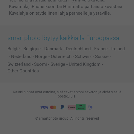
Tee hienoja Kuvalahjoja kuten Tyyny valokuvalla,
Kuvamuki, iPhone kuori tai Hiirimatto parhaista kuvistasi.
Kuvalahja on täydellinen lahja perheelle ja ystäville.
smartphoto löytyy kaikkialla Euroopassa
België
-
Belgique
-
Danmark
-
Deutschland
-
France
-
Ireland
-
Nederland
-
Norge
-
Österreich
-
Schweiz
-
Suisse
-
Switzerland
-
Suomi
-
Sverige
-
United Kingdom
-
Other Countries
Kaikki hinnat ovat euroina, sisältävät arvonlisäveron ja eivät sisällä
postikuluja.
© smartphoto group. All rights reserved