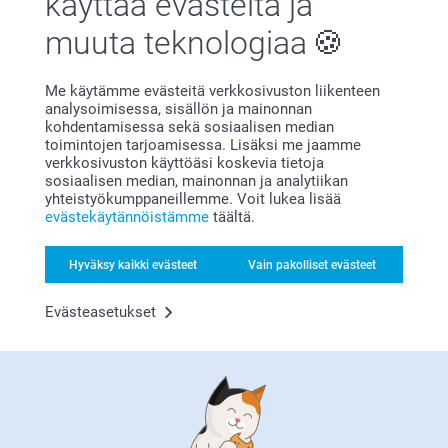
käyttää evästeitä ja
muuta teknologiaa
Olemme täällä sinun vuoksesi
Me käytämme evästeitä verkkosivuston liikenteen
analysoimisessa, sisällön ja mainonnan
kohdentamisessa sekä sosiaalisen median
toimintojen tarjoamisessa. Lisäksi me jaamme
verkkosivuston käyttöäsi koskevia tietoja
Tilaa uutiskirje
sosiaalisen median, mainonnan ja analytiikan
yhteistyökumppaneillemme. Voit lukea lisää
Kirjoita sähköpostiosoitteesi tähän
evästekäytännöistämme
täältä.
Hyväksy kaikki evästeet
Vain pakolliset evästeet
Rekisteröidy
Evästeasetukset