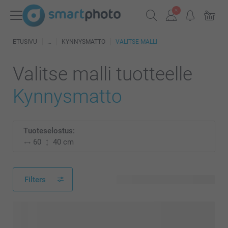
ETUSIVU
KYNNYSMATTO
VALITSE MALLI
Valitse malli tuotteelle
Kynnysmatto
Tuoteselostus:
60
40 cm
Filters
6 käytettävissä olevaa mallia