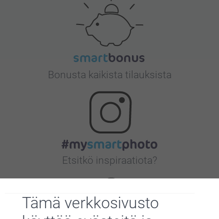
Bonusta kaikista tilauksista
Etsitkö inspiraatiota?
Tämä verkkosivusto