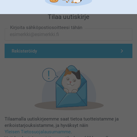
Tilaa uutiskirje
Kirjoita sähköpostiosoitteesi tähän
Rekisteröidy
Tilaamalla uutiskirjeemme saat tietoa tuotteistamme ja
erikoistarjouksistamme, ja hyväksyt näin
Yleisen Tietosuojalausumamme
.