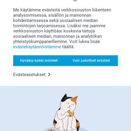
Me käytämme evästeitä verkkosivuston liikenteen
Bonusta kaikista tilauksista
analysoimisessa, sisällön ja mainonnan
kohdentamisessa sekä sosiaalisen median
toimintojen tarjoamisessa. Lisäksi me jaamme
verkkosivuston käyttöäsi koskevia tietoja
sosiaalisen median, mainonnan ja analytiikan
yhteistyökumppaneillemme. Voit lukea lisää
evästekäytännöistämme
täältä.
Hyväksy kaikki evästeet
Vain pakolliset evästeet
Etsitkö inspiraatiota?
Evästeasetukset
Olemme täällä sinun vuoksesi