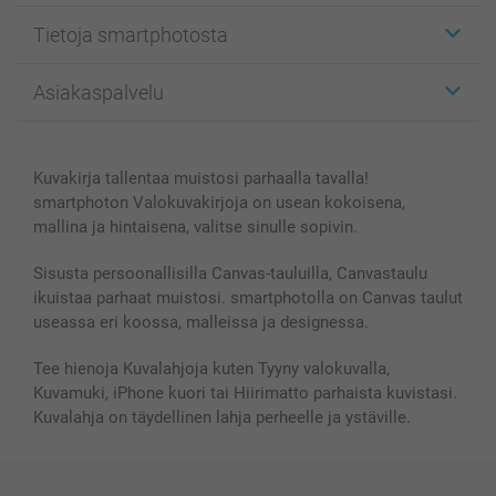
Etiketit
Tietoja smartphotosta
Kuvakortit
Kuvalahjat
Tietoja smartphotosta
Asiakaspalvelu
Kuvakirjat
Affiliate ohjelma
Canvas & Seinäkoristeet
Yleinen tietosuojalausunto
Ota yhteyttä & FAQ
Valokuvat, Julisteet & Taskukirjat
Evästekäytäntö
100% tyytyväisyystakuu
Kuvakirja tallentaa muistosi parhaalla tavalla!
Kännykkä & Tabletti
Sivukartta
smartbonus
smartphoton Valokuvakirjoja on usean kokoisena,
MyNameBook
Ehdot/takuut
Hinnat & maksutavat
mallina ja hintaisena, valitse sinulle sopivin.
Kuvakalenterit & Päivyrit
Investor Relations
Tilausten tila
Valokuvakehykset & Lisätarvikkeet
Sisusta persoonallisilla Canvas-tauluilla, Canvastaulu
ikuistaa parhaat muistosi. smartphotolla on Canvas taulut
Lahjakortti
useassa eri koossa, malleissa ja designessa.
Kaikki kuvatuotteet
Tee hienoja Kuvalahjoja kuten Tyyny valokuvalla,
Kuvamuki, iPhone kuori tai Hiirimatto parhaista kuvistasi.
Kuvalahja on täydellinen lahja perheelle ja ystäville.