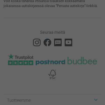
Voit koska tahansa irtisanoa tilauksen klikkaamalla
jokaisessa uutiskirjeessä olevaa “Peruuta uutiskirje”-linkkiä.
Seuraa meitä
Tuotteemme