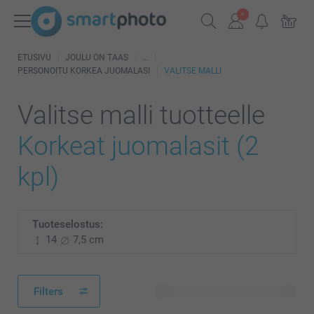
ETUSIVU
JOULU ON TAAS
PERSONOITU KORKEA JUOMALASI
VALITSE MALLI
Valitse malli tuotteelle
Korkeat juomalasit (2
kpl)
Tuoteselostus:
14
7,5 cm
Filters
28 käytettävissä olevaa mallia