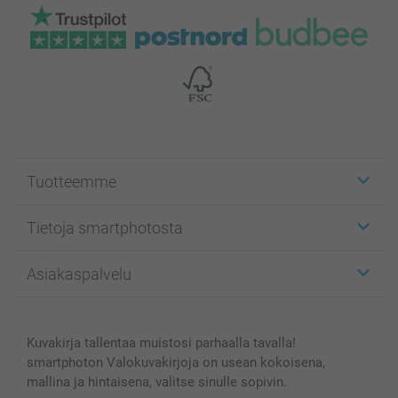
Tuotteemme
Etiketit
Tietoja smartphotosta
Kuvakortit
Kuvalahjat
Tietoja smartphotosta
Asiakaspalvelu
Kuvakirjat
Affiliate ohjelma
Canvas & Seinäkoristeet
Yleinen tietosuojalausunto
Ota yhteyttä & FAQ
Valokuvat, Julisteet & Taskukirjat
Evästekäytäntö
100% tyytyväisyystakuu
Kuvakirja tallentaa muistosi parhaalla tavalla!
Kännykkä & Tabletti
Sivukartta
smartbonus
smartphoton Valokuvakirjoja on usean kokoisena,
MyNameBook
Ehdot/takuut
Hinnat & maksutavat
mallina ja hintaisena, valitse sinulle sopivin.
Kuvakalenterit & Päivyrit
Investor Relations
Tilausten tila