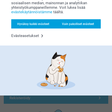
sosiaalisen median, mainonnan ja analytiikan
yhteistyökumppaneillemme. Voit lukea lisää
evästekäytännöistämme
täältä.
Hyväksy kaikki evästeet
Vain pakolliset evästeet
Evästeasetukset
Olemme täällä sinun vuoksesi
Tilaa uutiskirje
Kirjoita sähköpostiosoitteesi tähän
Rekisteröidy