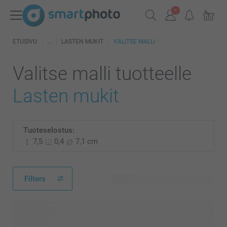
ETUSIVU
LASTEN MUKIT
VALITSE MALLI
Valitse malli tuotteelle
Lasten mukit
Tuoteselostus:
7,5
0,4
7,1 cm
Filters
24 käytettävissä olevaa mallia