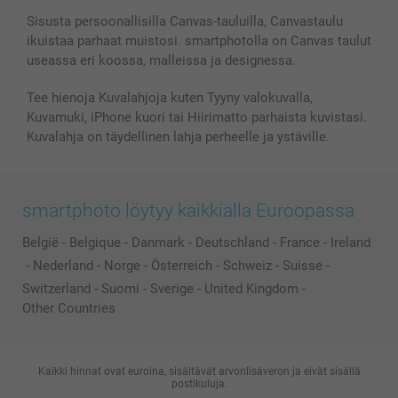
Valokuvakehykset & Lisätarvikkeet
Sisusta persoonallisilla Canvas-tauluilla, Canvastaulu
ikuistaa parhaat muistosi. smartphotolla on Canvas taulut
Lahjakortti
useassa eri koossa, malleissa ja designessa.
Kaikki kuvatuotteet
Tee hienoja Kuvalahjoja kuten Tyyny valokuvalla,
Kuvamuki, iPhone kuori tai Hiirimatto parhaista kuvistasi.
Kuvalahja on täydellinen lahja perheelle ja ystäville.
smartphoto löytyy kaikkialla Euroopassa
België
-
Belgique
-
Danmark
-
Deutschland
-
France
-
Ireland
-
Nederland
-
Norge
-
Österreich
-
Schweiz
-
Suisse
-
Switzerland
-
Suomi
-
Sverige
-
United Kingdom
-
Other Countries
Kaikki hinnat ovat euroina, sisältävät arvonlisäveron ja eivät sisällä
postikuluja.