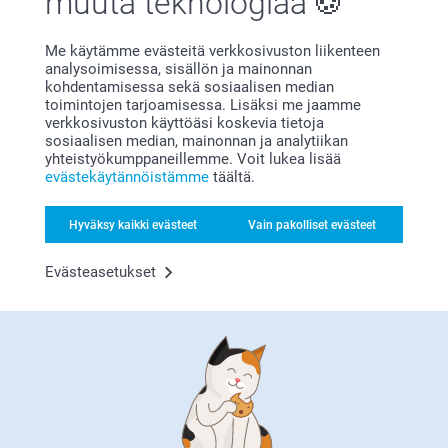
muuta teknologiaa
Me käytämme evästeitä verkkosivuston liikenteen
analysoimisessa, sisällön ja mainonnan
kohdentamisessa sekä sosiaalisen median
Tilaa uutiskirje
toimintojen tarjoamisessa. Lisäksi me jaamme
verkkosivuston käyttöäsi koskevia tietoja
Kirjoita sähköpostiosoitteesi tähän
sosiaalisen median, mainonnan ja analytiikan
yhteistyökumppaneillemme. Voit lukea lisää
evästekäytännöistämme
täältä.
Rekisteröidy
Hyväksy kaikki evästeet
Vain pakolliset evästeet
Evästeasetukset
Tilaamalla uutiskirjeemme saat tietoa tuotteistamme ja
erikoistarjouksistamme, ja hyväksyt näin