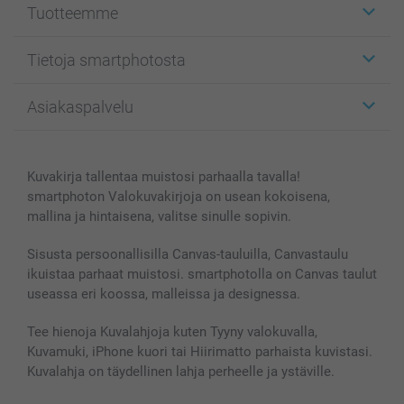
Tuotteemme
Etiketit
Tietoja smartphotosta
Kuvakortit
Kuvalahjat
Tietoja smartphotosta
Asiakaspalvelu
Kuvakirjat
Affiliate ohjelma
Canvas & Seinäkoristeet
Yleinen tietosuojalausunto
Ota yhteyttä & FAQ
Valokuvat, Julisteet & Taskukirjat
Evästekäytäntö
100% tyytyväisyystakuu
Kuvakirja tallentaa muistosi parhaalla tavalla!
Kännykkä & Tabletti
Sivukartta
smartbonus
smartphoton Valokuvakirjoja on usean kokoisena,
MyNameBook
Ehdot/takuut
Hinnat & maksutavat
mallina ja hintaisena, valitse sinulle sopivin.
Kuvakalenterit & Päivyrit
Investor Relations
Tilausten tila
Valokuvakehykset & Lisätarvikkeet
Sisusta persoonallisilla Canvas-tauluilla, Canvastaulu
ikuistaa parhaat muistosi. smartphotolla on Canvas taulut
Lahjakortti
useassa eri koossa, malleissa ja designessa.
Kaikki kuvatuotteet
Tee hienoja Kuvalahjoja kuten Tyyny valokuvalla,
Kuvamuki, iPhone kuori tai Hiirimatto parhaista kuvistasi.
Kuvalahja on täydellinen lahja perheelle ja ystäville.