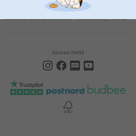
Yleisen Tietosuojalausumamme
.
Voit koska tahansa irtisanoa tilauksen klikkaamalla
jokaisessa uutiskirjeessä olevaa “Peruuta uutiskirje”-linkkiä.
Seuraa meitä