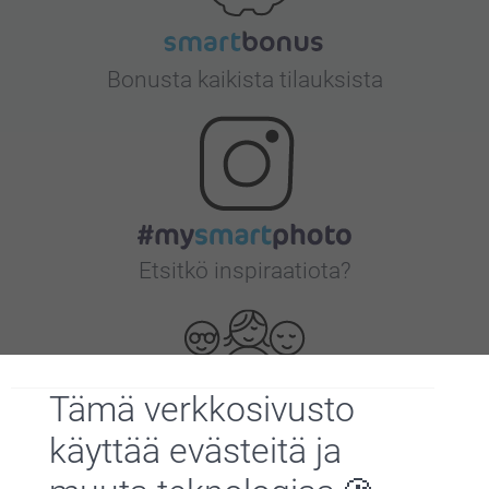
Bonusta kaikista tilauksista
Etsitkö inspiraatiota?
Tämä verkkosivusto
käyttää evästeitä ja
Olemme täällä sinun vuoksesi