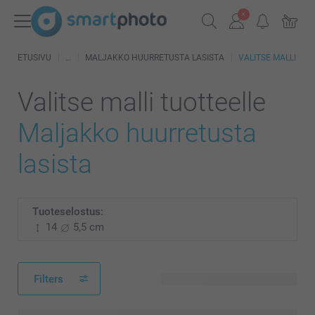
ETUSIVU
MALJAKKO HUURRETUSTA LASISTA
VALITSE MALLI
Valitse malli tuotteelle
Maljakko huurretusta
lasista
Tuoteselostus:
14
5,5 cm
Filters
2 käytettävissä olevaa mallia