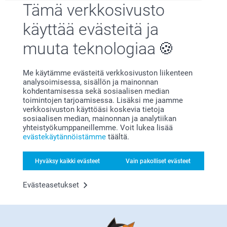
Tämä verkkosivusto
käyttää evästeitä ja
muuta teknologiaa
Me käytämme evästeitä verkkosivuston liikenteen
Olemme täällä sinun vuoksesi
analysoimisessa, sisällön ja mainonnan
kohdentamisessa sekä sosiaalisen median
toimintojen tarjoamisessa. Lisäksi me jaamme
verkkosivuston käyttöäsi koskevia tietoja
sosiaalisen median, mainonnan ja analytiikan
yhteistyökumppaneillemme. Voit lukea lisää
evästekäytännöistämme
täältä.
Tilaa uutiskirje
Kirjoita sähköpostiosoitteesi tähän
Hyväksy kaikki evästeet
Vain pakolliset evästeet
Evästeasetukset
Rekisteröidy