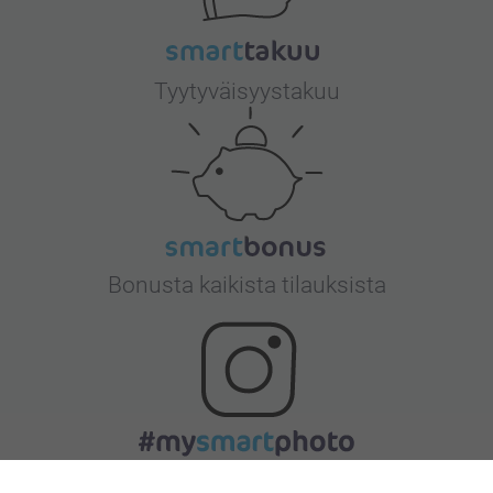
Tyytyväisyystakuu
Bonusta kaikista tilauksista
Etsitkö inspiraatiota?