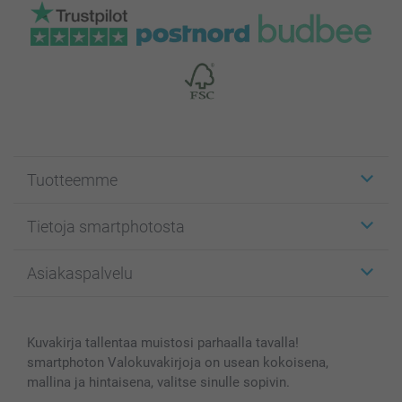
Tuotteemme
Etiketit
Tietoja smartphotosta
Kuvakortit
Kuvalahjat
Tietoja smartphotosta
Asiakaspalvelu
Kuvakirjat
Affiliate ohjelma
Canvas & Seinäkoristeet
Yleinen tietosuojalausunto
Ota yhteyttä & FAQ
Valokuvat, Julisteet & Taskukirjat
Evästekäytäntö
100% tyytyväisyystakuu
Kuvakirja tallentaa muistosi parhaalla tavalla!
Kännykkä & Tabletti
Sivukartta
smartbonus
smartphoton Valokuvakirjoja on usean kokoisena,
MyNameBook
Ehdot/takuut
Hinnat & maksutavat
mallina ja hintaisena, valitse sinulle sopivin.
Kuvakalenterit & Päivyrit
Investor Relations
Tilausten tila