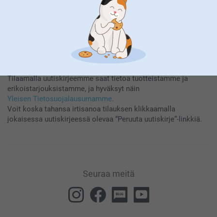
Tilaamalla uutiskirjeemme saat tietoa tuotteistamme ja
erikoistarjouksistamme, ja hyväksyt näin
Yleisen Tietosuojalausumamme
.
Voit koska tahansa irtisanoa tilauksen klikkaamalla
jokaisessa uutiskirjeessä olevaa “Peruuta uutiskirje”-linkkiä.
Seuraa meitä