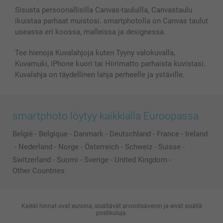
Valokuvakehykset & Lisätarvikkeet
Sisusta persoonallisilla Canvas-tauluilla, Canvastaulu
ikuistaa parhaat muistosi. smartphotolla on Canvas taulut
Lahjakortti
useassa eri koossa, malleissa ja designessa.
Kaikki kuvatuotteet
Tee hienoja Kuvalahjoja kuten Tyyny valokuvalla,
Kuvamuki, iPhone kuori tai Hiirimatto parhaista kuvistasi.
Kuvalahja on täydellinen lahja perheelle ja ystäville.
smartphoto löytyy kaikkialla Euroopassa
België
-
Belgique
-
Danmark
-
Deutschland
-
France
-
Ireland
-
Nederland
-
Norge
-
Österreich
-
Schweiz
-
Suisse
-
Switzerland
-
Suomi
-
Sverige
-
United Kingdom
-
Other Countries
Kaikki hinnat ovat euroina, sisältävät arvonlisäveron ja eivät sisällä
postikuluja.