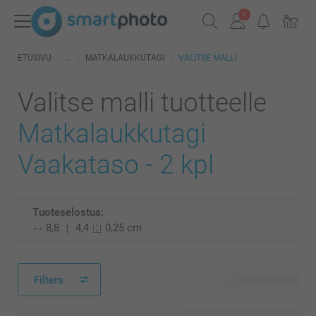
ETUSIVU
MATKALAUKKUTAGI
VALITSE MALLI
Valitse malli tuotteelle
Matkalaukkutagi
Vaakataso - 2 kpl
Tuoteselostus:
8,8
4,4
0,25 cm
Filters
7 käytettävissä olevaa mallia