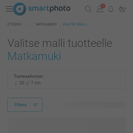
ETUSIVU
MATKAMUKI
VALITSE MALLI
Valitse malli tuotteelle
Matkamuki
Tuoteselostus:
20
7 cm
Filters
15 käytettävissä olevaa mallia