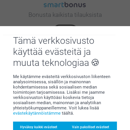
Bonusta kaikista tilauksista
Tämä verkkosivusto
käyttää evästeitä ja
muuta teknologiaa
Etsitkö inspiraatiota?
Me käytämme evästeitä verkkosivuston liikenteen
analysoimisessa, sisällön ja mainonnan
kohdentamisessa sekä sosiaalisen median
toimintojen tarjoamisessa. Lisäksi me jaamme
verkkosivuston käyttöäsi koskevia tietoja
sosiaalisen median, mainonnan ja analytiikan
yhteistyökumppaneillemme. Voit lukea lisää
evästekäytännöistämme
täältä.
Olemme täällä sinun vuoksesi
Hyväksy kaikki evästeet
Vain pakolliset evästeet