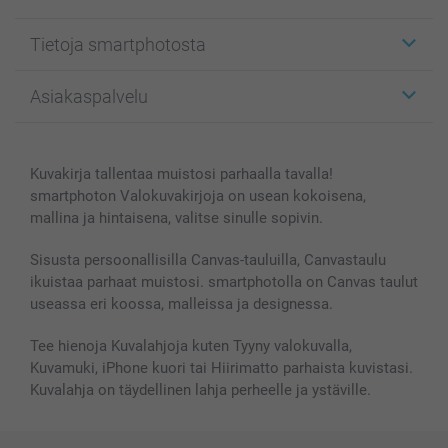
Etiketit
Tietoja smartphotosta
Kuvakortit
Kuvalahjat
Tietoja smartphotosta
Asiakaspalvelu
Kuvakirjat
Affiliate ohjelma
Canvas & Seinäkoristeet
Yleinen tietosuojalausunto
Ota yhteyttä & FAQ
Valokuvat, Julisteet & Taskukirjat
Evästekäytäntö
100% tyytyväisyystakuu
Kuvakirja tallentaa muistosi parhaalla tavalla!
Kännykkä & Tabletti
Sivukartta
smartbonus
smartphoton Valokuvakirjoja on usean kokoisena,
MyNameBook
Ehdot/takuut
Hinnat & maksutavat
mallina ja hintaisena, valitse sinulle sopivin.
Kuvakalenterit & Päivyrit
Investor Relations
Tilausten tila
Valokuvakehykset & Lisätarvikkeet
Sisusta persoonallisilla Canvas-tauluilla, Canvastaulu
ikuistaa parhaat muistosi. smartphotolla on Canvas taulut
Lahjakortti
useassa eri koossa, malleissa ja designessa.
Kaikki kuvatuotteet
Tee hienoja Kuvalahjoja kuten Tyyny valokuvalla,
Kuvamuki, iPhone kuori tai Hiirimatto parhaista kuvistasi.
Kuvalahja on täydellinen lahja perheelle ja ystäville.