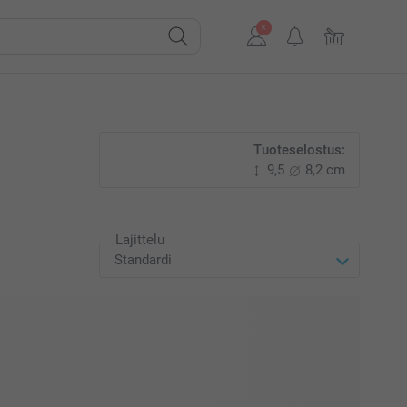
Tuoteselostus:
9,5
8,2 cm
Lajittelu