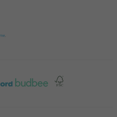
mme
.