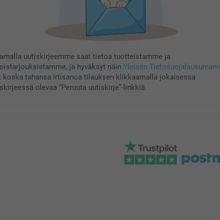
aamalla uutiskirjeemme saat tietoa tuotteistamme ja
koistarjouksistamme, ja hyväksyt näin
Yleisen Tietosuojalausuma
t koska tahansa irtisanoa tilauksen klikkaamalla jokaisessa
skirjeessä olevaa “Peruuta uutiskirje”-linkkiä.