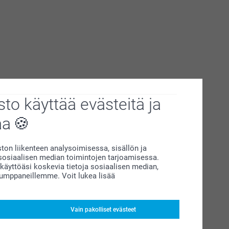
to käyttää evästeitä ja
aa
on liikenteen analysoimisessa, sisällön ja
siaalisen median toimintojen tarjoamisessa.
äyttöäsi koskevia tietoja sosiaalisen median,
kumppaneillemme. Voit lukea lisää
Vain pakolliset evästeet