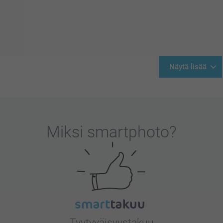
Näytä lisää
Miksi
smartphoto
?
Tyytyväisyystakuu