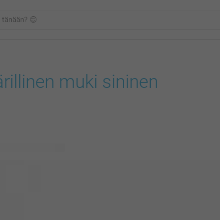
rillinen muki sininen
ävissä olevaa mallia