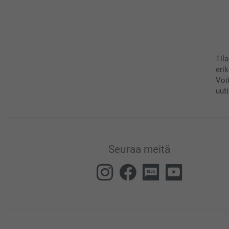
Til
eri
Voi
uuti
Seuraa meitä