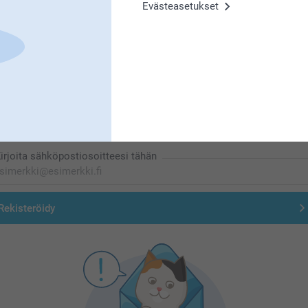
Evästeasetukset
Olemme täällä sinun vuoksesi
Tilaa uutiskirje
irjoita sähköpostiosoitteesi tähän
Rekisteröidy