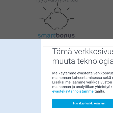
Bonusta kaikista tilauksista
Tämä verkkosivus
muuta teknologi
Me käytämme evästeitä verkkosivust
mainonnan kohdentamisessa sekä so
Lisäksi me jaamme verkkosivuston k
mainonnan ja analytiikan yhteistyö
Etsitkö inspiraatiota?
evästekäytännöistämme
täältä.
Hyväksy kaikki evästeet