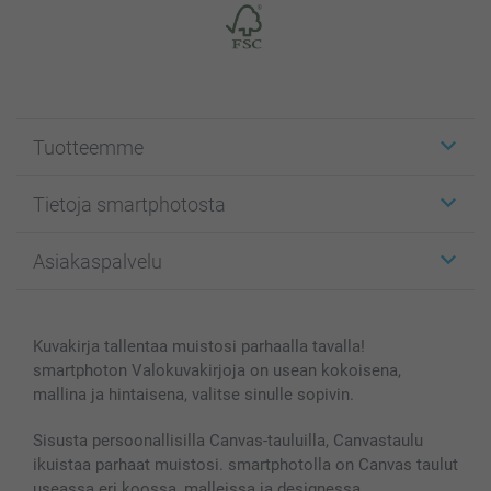
Tuotteemme
Etiketit
Tietoja smartphotosta
Kuvakortit
Kuvalahjat
Tietoja smartphotosta
Asiakaspalvelu
Kuvakirjat
Affiliate ohjelma
Canvas & Seinäkoristeet
Yleinen tietosuojalausunto
Ota yhteyttä & FAQ
Valokuvat, Julisteet & Taskukirjat
Evästekäytäntö
100% tyytyväisyystakuu
Kuvakirja tallentaa muistosi parhaalla tavalla!
Kännykkä & Tabletti
Sivukartta
smartbonus
smartphoton Valokuvakirjoja on usean kokoisena,
MyNameBook
Ehdot/takuut
Hinnat & maksutavat
mallina ja hintaisena, valitse sinulle sopivin.
Kuvakalenterit & Päivyrit
Investor Relations
Tilausten tila
Valokuvakehykset & Lisätarvikkeet
Sisusta persoonallisilla Canvas-tauluilla, Canvastaulu
ikuistaa parhaat muistosi. smartphotolla on Canvas taulut
Lahjakortti
useassa eri koossa, malleissa ja designessa.