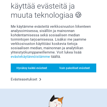
Tyytyväisyystakuu
käyttää evästeitä ja
muuta teknologiaa
Me käytämme evästeitä verkkosivuston liikenteen
analysoimisessa, sisällön ja mainonnan
kohdentamisessa sekä sosiaalisen median
toimintojen tarjoamisessa. Lisäksi me jaamme
verkkosivuston käyttöäsi koskevia tietoja
Bonusta kaikista tilauksista
sosiaalisen median, mainonnan ja analytiikan
yhteistyökumppaneillemme. Voit lukea lisää
evästekäytännöistämme
täältä.
Hyväksy kaikki evästeet
Vain pakolliset evästeet
Evästeasetukset
Etsitkö inspiraatiota?