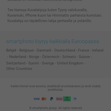
Kaikki kuvatuotteet
Tee hienoja Kuvalahjoja kuten Tyyny valokuvalla,
Kuvamuki, iPhone kuori tai Hiirimatto parhaista kuvistasi.
Kuvalahja on täydellinen lahja perheelle ja ystäville.
smartphoto löytyy kaikkialla Euroopassa
België
-
Belgique
-
Danmark
-
Deutschland
-
France
-
Ireland
-
Nederland
-
Norge
-
Österreich
-
Schweiz
-
Suisse
-
Switzerland
-
Suomi
-
Sverige
-
United Kingdom
-
Other Countries
Kaikki hinnat ovat euroina, sisältävät arvonlisäveron ja eivät sisällä
postikuluja.
© smartphoto group. All rights reserved