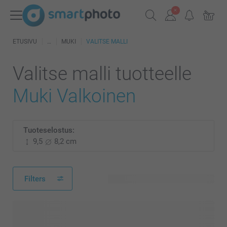
ETUSIVU
MUKI
VALITSE MALLI
Valitse malli tuotteelle
Muki Valkoinen
Tuoteselostus:
9,5
8,2 cm
Filters
535 käytettävissä olevaa mallia