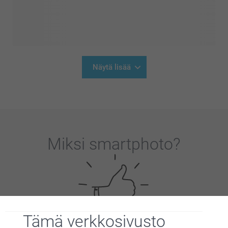
Näytä lisää
Miksi
smartphoto
?
Tämä verkkosivusto