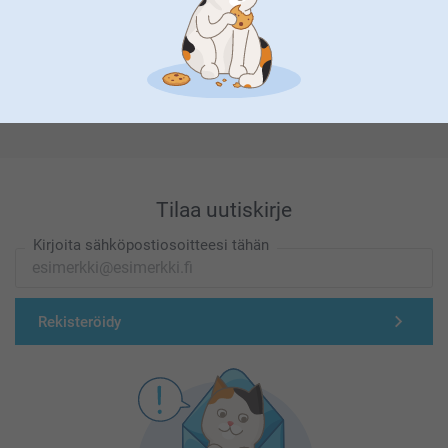
Olemme täällä sinun vuoksesi
Tilaa uutiskirje
Kirjoita sähköpostiosoitteesi tähän
Rekisteröidy