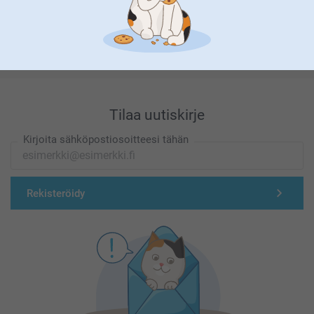
Olemme täällä sinun vuoksesi
Tilaa uutiskirje
Kirjoita sähköpostiosoitteesi tähän
Rekisteröidy