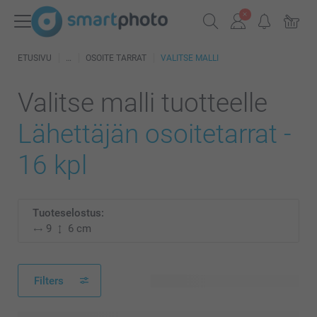
ETUSIVU
OSOITE TARRAT
VALITSE MALLI
Valitse malli tuotteelle
Lähettäjän osoitetarrat -
16 kpl
Tuoteselostus:
9
6 cm
Filters
633 käytettävissä olevaa mallia