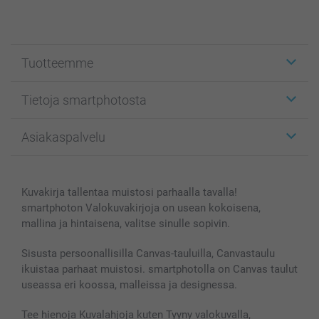
Tuotteemme
Etiketit
Tietoja smartphotosta
Kuvakortit
Kuvalahjat
Tietoja smartphotosta
Asiakaspalvelu
Kuvakirjat
Affiliate ohjelma
Canvas & Seinäkoristeet
Yleinen tietosuojalausunto
Ota yhteyttä & FAQ
Valokuvat, Julisteet & Taskukirjat
Evästekäytäntö
100% tyytyväisyystakuu
Kuvakirja tallentaa muistosi parhaalla tavalla!
Kännykkä & Tabletti
Sivukartta
smartbonus
smartphoton Valokuvakirjoja on usean kokoisena,
MyNameBook
Ehdot/takuut
Hinnat & maksutavat
mallina ja hintaisena, valitse sinulle sopivin.
Kuvakalenterit & Päivyrit
Investor Relations
Tilausten tila
Valokuvakehykset & Lisätarvikkeet
Sisusta persoonallisilla Canvas-tauluilla, Canvastaulu
ikuistaa parhaat muistosi. smartphotolla on Canvas taulut
Lahjakortti
useassa eri koossa, malleissa ja designessa.
Kaikki kuvatuotteet
Tee hienoja Kuvalahjoja kuten Tyyny valokuvalla,