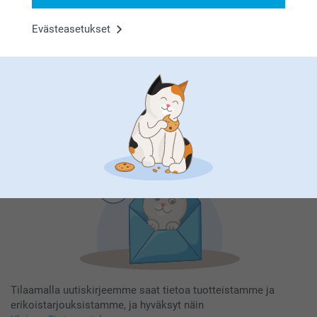
Evästeasetukset
Tilaa uutiskirje
Kirjoita sähköpostiosoitteesi tähän
Rekisteröidy
Tilaamalla uutiskirjeemme saat tietoa tuotteistamme ja
erikoistarjouksistamme, ja hyväksyt näin