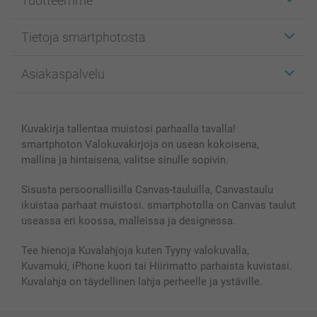
Tuotteemme
Etiketit
Tietoja smartphotosta
Kuvakortit
Kuvalahjat
Tietoja smartphotosta
Asiakaspalvelu
Kuvakirjat
Affiliate ohjelma
Canvas & Seinäkoristeet
Yleinen tietosuojalausunto
Ota yhteyttä & FAQ
Valokuvat, Julisteet & Taskukirjat
Evästekäytäntö
100% tyytyväisyystakuu
Kuvakirja tallentaa muistosi parhaalla tavalla!
Kännykkä & Tabletti
Sivukartta
smartbonus
smartphoton Valokuvakirjoja on usean kokoisena,
MyNameBook
Ehdot/takuut
Hinnat & maksutavat
mallina ja hintaisena, valitse sinulle sopivin.
Kuvakalenterit & Päivyrit
Investor Relations
Tilausten tila
Valokuvakehykset & Lisätarvikkeet
Sisusta persoonallisilla Canvas-tauluilla, Canvastaulu
ikuistaa parhaat muistosi. smartphotolla on Canvas taulut
Lahjakortti
useassa eri koossa, malleissa ja designessa.
Kaikki kuvatuotteet
Tee hienoja Kuvalahjoja kuten Tyyny valokuvalla,
Kuvamuki, iPhone kuori tai Hiirimatto parhaista kuvistasi.
Kuvalahja on täydellinen lahja perheelle ja ystäville.