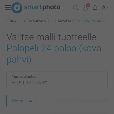
ETUSIVU
YSTÄVÄNPÄIVÄ
KUVAPALAPELI
VALITSE MALLI
Valitse malli tuotteelle
Palapeli 24 palaa (kova
pahvi)
Tuoteselostus:
14
10
0,2 cm
Filters
15 käytettävissä olevaa mallia