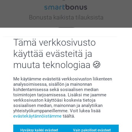
Bonusta kaikista tilauksista
Tämä verkkosivusto
käyttää evästeitä ja
muuta teknologiaa
Etsitkö inspiraatiota?
Me käytämme evästeitä verkkosivuston liikenteen
analysoimisessa, sisällön ja mainonnan
kohdentamisessa sekä sosiaalisen median
toimintojen tarjoamisessa. Lisäksi me jaamme
verkkosivuston käyttöäsi koskevia tietoja
sosiaalisen median, mainonnan ja analytiikan
yhteistyökumppaneillemme. Voit lukea lisää
evästekäytännöistämme
täältä.
Olemme täällä sinun vuoksesi
Hyväksy kaikki evästeet
Vain pakolliset evästeet