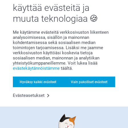
käyttää evästeitä ja
muuta teknologiaa
Olemme täällä sinun vuoksesi
Me käytämme evästeitä verkkosivuston liikenteen
analysoimisessa, sisällön ja mainonnan
kohdentamisessa sekä sosiaalisen median
toimintojen tarjoamisessa. Lisäksi me jaamme
verkkosivuston käyttöäsi koskevia tietoja
sosiaalisen median, mainonnan ja analytiikan
Tilaa uutiskirje
yhteistyökumppaneillemme. Voit lukea lisää
evästekäytännöistämme
täältä.
Kirjoita sähköpostiosoitteesi tähän
Hyväksy kaikki evästeet
Vain pakolliset evästeet
Rekisteröidy
Evästeasetukset