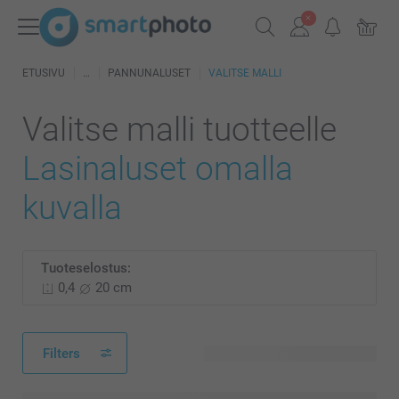
ETUSIVU
PANNUNALUSET
VALITSE MALLI
Valitse malli tuotteelle
Lasinaluset omalla
kuvalla
Tuoteselostus:
0,4
20 cm
Filters
5 käytettävissä olevaa mallia