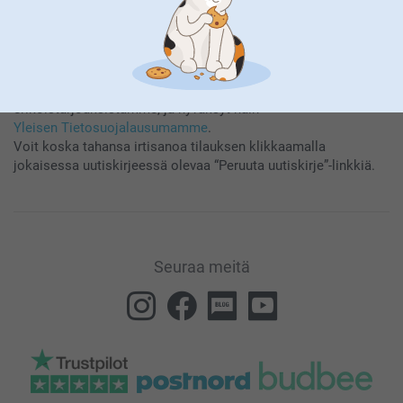
Tilaamalla uutiskirjeemme saat tietoa tuotteistamme ja
erikoistarjouksistamme, ja hyväksyt näin
Yleisen Tietosuojalausumamme
.
Voit koska tahansa irtisanoa tilauksen klikkaamalla
jokaisessa uutiskirjeessä olevaa “Peruuta uutiskirje”-linkkiä.
Seuraa meitä