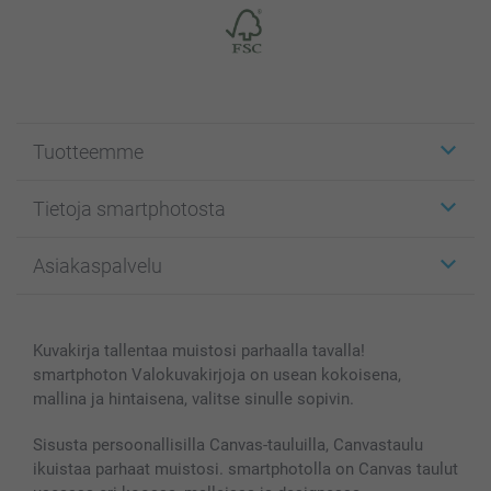
Tuotteemme
Etiketit
Tietoja smartphotosta
Kuvakortit
Kuvalahjat
Tietoja smartphotosta
Asiakaspalvelu
Kuvakirjat
Affiliate ohjelma
Canvas & Seinäkoristeet
Yleinen tietosuojalausunto
Ota yhteyttä & FAQ
Valokuvat, Julisteet & Taskukirjat
Evästekäytäntö
100% tyytyväisyystakuu
Kuvakirja tallentaa muistosi parhaalla tavalla!
Kännykkä & Tabletti
Sivukartta
smartbonus
smartphoton Valokuvakirjoja on usean kokoisena,
MyNameBook
Ehdot/takuut
Hinnat & maksutavat
mallina ja hintaisena, valitse sinulle sopivin.
Kuvakalenterit & Päivyrit
Investor Relations
Tilausten tila
Valokuvakehykset & Lisätarvikkeet
Sisusta persoonallisilla Canvas-tauluilla, Canvastaulu
ikuistaa parhaat muistosi. smartphotolla on Canvas taulut
Lahjakortti