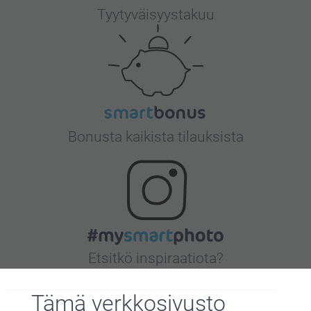
Tyytyväisyystakuu
Bonusta kaikista tilauksista
Etsitkö inspiraatiota?
Tämä verkkosivusto