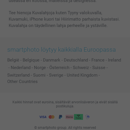
useassa eri koossa, malleissa ja designessa.
Kaikki kuvatuotteet
Tee hienoja Kuvalahjoja kuten Tyyny valokuvalla,
Kuvamuki, iPhone kuori tai Hiirimatto parhaista kuvistasi.
Kuvalahja on täydellinen lahja perheelle ja ystäville.
smartphoto löytyy kaikkialla Euroopassa
België
-
Belgique
-
Danmark
-
Deutschland
-
France
-
Ireland
-
Nederland
-
Norge
-
Österreich
-
Schweiz
-
Suisse
-
Switzerland
-
Suomi
-
Sverige
-
United Kingdom
-
Other Countries
Kaikki hinnat ovat euroina, sisältävät arvonlisäveron ja eivät sisällä
postikuluja.
© smartphoto group. All rights reserved