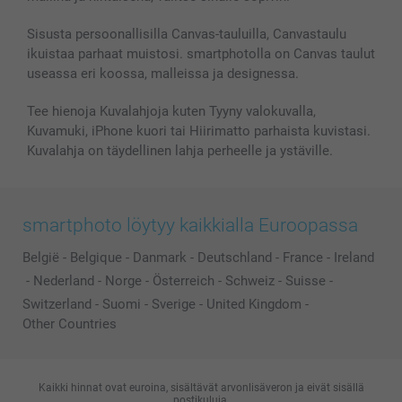
Kuvakalenterit & Päivyrit
Investor Relations
Tilausten tila
Valokuvakehykset & Lisätarvikkeet
Sisusta persoonallisilla Canvas-tauluilla, Canvastaulu
ikuistaa parhaat muistosi. smartphotolla on Canvas taulut
Lahjakortti
useassa eri koossa, malleissa ja designessa.
Kaikki kuvatuotteet
Tee hienoja Kuvalahjoja kuten Tyyny valokuvalla,
Kuvamuki, iPhone kuori tai Hiirimatto parhaista kuvistasi.
Kuvalahja on täydellinen lahja perheelle ja ystäville.
smartphoto löytyy kaikkialla Euroopassa
België
-
Belgique
-
Danmark
-
Deutschland
-
France
-
Ireland
-
Nederland
-
Norge
-
Österreich
-
Schweiz
-
Suisse
-
Switzerland
-
Suomi
-
Sverige
-
United Kingdom
-
Other Countries
Kaikki hinnat ovat euroina, sisältävät arvonlisäveron ja eivät sisällä
postikuluja.