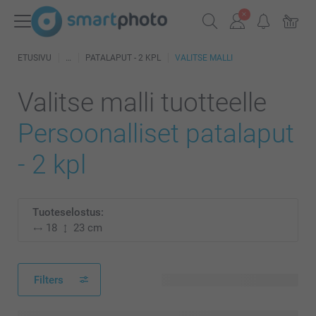
ETUSIVU
PATALAPUT - 2 KPL
VALITSE MALLI
Valitse malli tuotteelle
Persoonalliset patalaput
- 2 kpl
Tuoteselostus:
18
23 cm
Filters
8 käytettävissä olevaa mallia