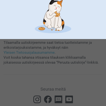
Tilaamalla uutiskirjeemme saat tietoa tuotteistamme ja
erikoistarjouksistamme, ja hyväksyt näin
Yleisen Tietosuojalausumamme
.
Voit koska tahansa irtisanoa tilauksen klikkaamalla
jokaisessa uutiskirjeessä olevaa “Peruuta uutiskirje”-linkkiä.
Seuraa meitä