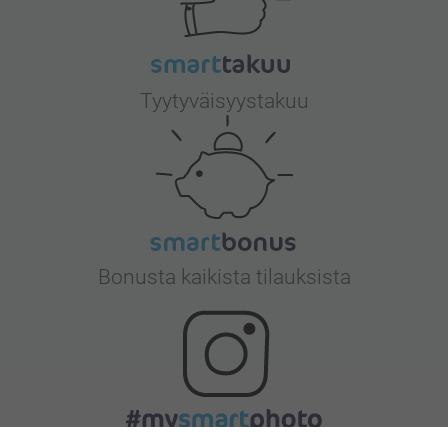
Tyytyväisyystakuu
Bonusta kaikista tilauksista