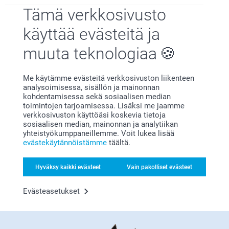
Etsitkö inspiraatiota?
Tämä verkkosivusto
käyttää evästeitä ja
muuta teknologiaa
Me käytämme evästeitä verkkosivuston liikenteen
analysoimisessa, sisällön ja mainonnan
Olemme täällä sinun vuoksesi
kohdentamisessa sekä sosiaalisen median
toimintojen tarjoamisessa. Lisäksi me jaamme
verkkosivuston käyttöäsi koskevia tietoja
sosiaalisen median, mainonnan ja analytiikan
yhteistyökumppaneillemme. Voit lukea lisää
evästekäytännöistämme
täältä.
Tilaa uutiskirje
Hyväksy kaikki evästeet
Vain pakolliset evästeet
Kirjoita sähköpostiosoitteesi tähän
Evästeasetukset
Rekisteröidy