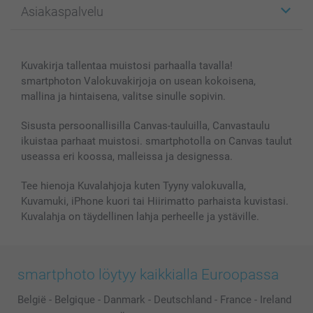
Asiakaspalvelu
Kuvakirjat
Affiliate ohjelma
Canvas & Seinäkoristeet
Yleinen tietosuojalausunto
Ota yhteyttä & FAQ
Valokuvat, Julisteet & Taskukirjat
Evästekäytäntö
100% tyytyväisyystakuu
Kuvakirja tallentaa muistosi parhaalla tavalla!
Kännykkä & Tabletti
Sivukartta
smartbonus
smartphoton Valokuvakirjoja on usean kokoisena,
MyNameBook
Ehdot/takuut
Hinnat & maksutavat
mallina ja hintaisena, valitse sinulle sopivin.
Kuvakalenterit & Päivyrit
Investor Relations
Tilausten tila
Valokuvakehykset & Lisätarvikkeet
Sisusta persoonallisilla Canvas-tauluilla, Canvastaulu
ikuistaa parhaat muistosi. smartphotolla on Canvas taulut
Lahjakortti
useassa eri koossa, malleissa ja designessa.
Kaikki kuvatuotteet
Tee hienoja Kuvalahjoja kuten Tyyny valokuvalla,
Kuvamuki, iPhone kuori tai Hiirimatto parhaista kuvistasi.
Kuvalahja on täydellinen lahja perheelle ja ystäville.
smartphoto löytyy kaikkialla Euroopassa
België
-
Belgique
-
Danmark
-
Deutschland
-
France
-
Ireland