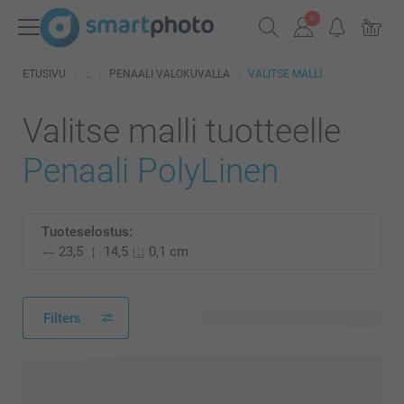
ETUSIVU
PENAALI VALOKUVALLA
VALITSE MALLI
Valitse malli tuotteelle
Penaali PolyLinen
Tuoteselostus:
23,5
14,5
0,1 cm
Filters
14 käytettävissä olevaa mallia