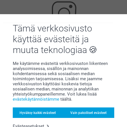
Tämä verkkosivusto
käyttää evästeitä ja
Etsitkö inspiraatiota?
muuta teknologiaa
Me käytämme evästeitä verkkosivuston liikenteen
analysoimisessa, sisällön ja mainonnan
kohdentamisessa sekä sosiaalisen median
toimintojen tarjoamisessa. Lisäksi me jaamme
verkkosivuston käyttöäsi koskevia tietoja
sosiaalisen median, mainonnan ja analytiikan
Olemme täällä sinun vuoksesi
yhteistyökumppaneillemme. Voit lukea lisää
evästekäytännöistämme
täältä.
Hyväksy kaikki evästeet
Vain pakolliset evästeet
Tilaa uutiskirje
Evästeasetukset