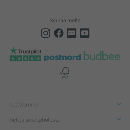
Seuraa meitä
Tuotteemme
Etiketit
Tietoja smartphotosta
Kuvakortit
Kuvalahjat
Tietoja smartphotosta