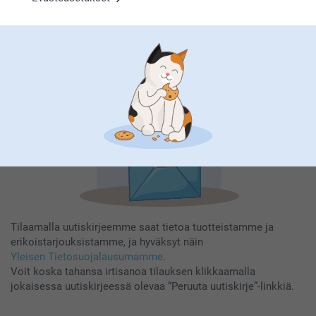
Kirjoita sähköpostiosoitteesi tähän
Rekisteröidy
Tilaamalla uutiskirjeemme saat tietoa tuotteistamme ja
erikoistarjouksistamme, ja hyväksyt näin
Yleisen Tietosuojalausumamme
.
Voit koska tahansa irtisanoa tilauksen klikkaamalla
jokaisessa uutiskirjeessä olevaa “Peruuta uutiskirje”-linkkiä.