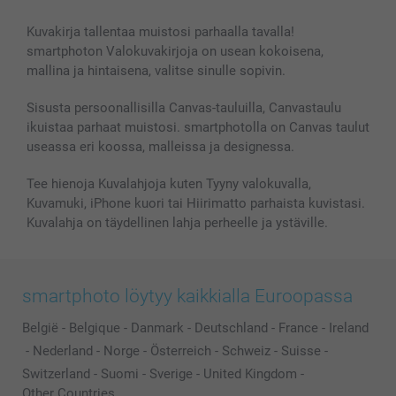
Valokuvat, Julisteet & Taskukirjat
Evästekäytäntö
100% tyytyväisyystakuu
Kuvakirja tallentaa muistosi parhaalla tavalla!
Kännykkä & Tabletti
Sivukartta
smartbonus
smartphoton Valokuvakirjoja on usean kokoisena,
MyNameBook
Ehdot/takuut
Hinnat & maksutavat
mallina ja hintaisena, valitse sinulle sopivin.
Kuvakalenterit & Päivyrit
Investor Relations
Tilausten tila
Valokuvakehykset & Lisätarvikkeet
Sisusta persoonallisilla Canvas-tauluilla, Canvastaulu
ikuistaa parhaat muistosi. smartphotolla on Canvas taulut
Lahjakortti
useassa eri koossa, malleissa ja designessa.
Kaikki kuvatuotteet
Tee hienoja Kuvalahjoja kuten Tyyny valokuvalla,
Kuvamuki, iPhone kuori tai Hiirimatto parhaista kuvistasi.
Kuvalahja on täydellinen lahja perheelle ja ystäville.
smartphoto löytyy kaikkialla Euroopassa
België
-
Belgique
-
Danmark
-
Deutschland
-
France
-
Ireland
-
Nederland
-
Norge
-
Österreich
-
Schweiz
-
Suisse
-
Switzerland
-
Suomi
-
Sverige
-
United Kingdom
-
Other Countries