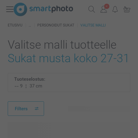
ETUSIVU
PERSONOIDUT SUKAT
VALITSE MALLI
Valitse malli tuotteelle
Sukat musta koko 27-31
Tuoteselostus:
9
37 cm
Filters
25 käytettävissä olevaa mallia