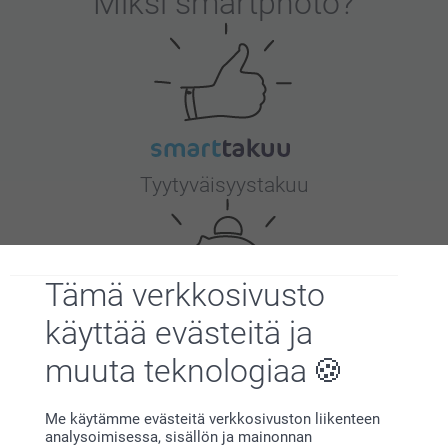
Miksi
smartphoto
?
Tyytyväisyystakuu
Tämä verkkosivusto
käyttää evästeitä ja
Bonusta kaikista tilauksista
muuta teknologiaa
Me käytämme evästeitä verkkosivuston liikenteen
analysoimisessa, sisällön ja mainonnan