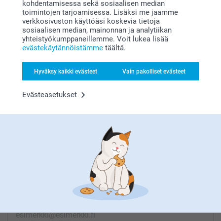
kohdentamisessa sekä sosiaalisen median
toimintojen tarjoamisessa. Lisäksi me jaamme
verkkosivuston käyttöäsi koskevia tietoja
sosiaalisen median, mainonnan ja analytiikan
yhteistyökumppaneillemme. Voit lukea lisää
Etsitkö inspiraatiota?
evästekäytännöistämme
täältä.
Hyväksy kaikki evästeet
Vain pakolliset evästeet
Evästeasetukset
Olemme täällä sinun vuoksesi
Tilaa uutiskirje
Kirjoita sähköpostiosoitteesi tähän