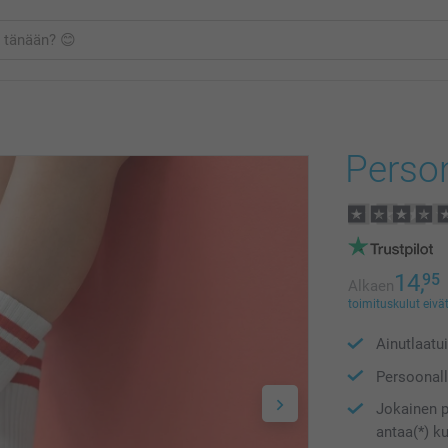
Perso
14,
95
Alkaen
toimituskulut eivät
Ainutlaatu
Persoonalli
Jokainen p
antaa(*) k