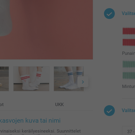
Valits
Punai
Mintu
ot
UKK
Valits
 kasvojen kuva tai nimi
vinaiseksi keräilyesineeksi. Suunnittelet