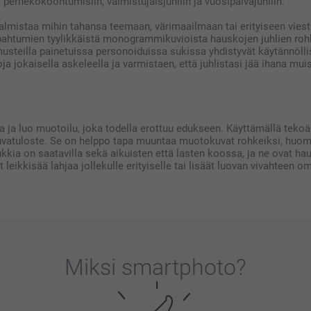
, perhekokoontumisiin, valmistujaisjuhliin ja vuosipäiväjuhliin.
valmistaa mihin tahansa teemaan, värimaailmaan tai erityiseen viest
ahtumien tyylikkäistä monogrammikuvioista hauskojen juhlien rohke
musteilla painetuissa personoiduissa sukissa yhdistyvät käytännölli
a jokaisella askeleella ja varmistaen, että juhlistasi jää ihana muis
a ja luo muotoilu, joka todella erottuu edukseen. Käyttämällä tekoä
vatuloste. Se on helppo tapa muuntaa muotokuvat rohkeiksi, huomiota
sukkia on saatavilla sekä aikuisten että lasten koossa, ja ne ovat ha
ot leikkisää lahjaa jollekulle erityiselle tai lisäät luovan vivahteen o
Miksi
smartphoto
?