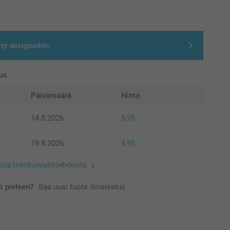
rry designeihin
us
Päivämäärä
Hinta
14.8.2026
5,95
19.8.2026
4,95
etoja toimitusvaihtoehdoista
 pieleen?
Saa uusi tuote ilmaiseksi