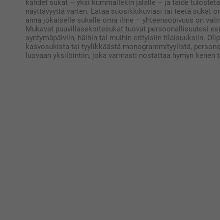
kahdet sukat – yksi kummallekin jalalle – ja taide tulostet
näyttävyyttä varten. Lataa suosikkikuviasi tai teetä sukat om
anna jokaiselle sukalle oma ilme – yhteensopivuus on valin
Mukavat puuvillasekoitesukat tuovat persoonallisuutesi esii
syntymäpäiviin, häihin tai muihin erityisiin tilaisuuksiin. O
kasvosukista tai tyylikkäästä monogrammityylistä, person
luovaan yksilöintiin, joka varmasti nostattaa hymyn kenen 