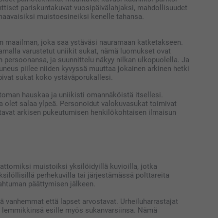
anttiset pariskuntakuvat vuosipäivälahjaksi, mahdollisuudet
maavaisiksi muistoesineiksi kenelle tahansa.
sien maailman, joka saa ystäväsi nauramaan katketakseen.
amalla varustetut uniikit sukat, nämä luomukset ovat
n persoonansa, ja suunnittelu näkyy nilkan ulkopuolella. Ja
auneus piilee niiden kyvyssä muuttaa jokainen arkinen hetki
pivat sukat koko ystäväporukallesi.
ttoman hauskaa ja uniikisti omannäköistä itsellesi.
a olet salaa ylpeä. Personoidut valokuvasukat toimivat
uttavat arkisen pukeutumisen henkilökohtaisen ilmaisun
tomiksi muistoiksi yksilöidyillä kuvioilla, jotka
silöllisillä perhekuvilla tai järjestämässä polttareita
apahtuman päättymisen jälkeen.
kä vanhemmat että lapset arvostavat. Urheiluharrastajat
kaat lemmikkinsä esille myös sukanvarsiinsa. Nämä