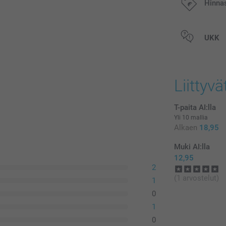
Hinna
Kaikki hinnat ov
UKK
postikuluja.
Liittyvä
T-paita AI:lla
Yli 10 mallia
Alkaen
18,95
Muki AI:lla
12,95
2
Pese nur
(1 arvostelut)
Suositt
1
Käytä mi
0
Kuivaa n
1
0