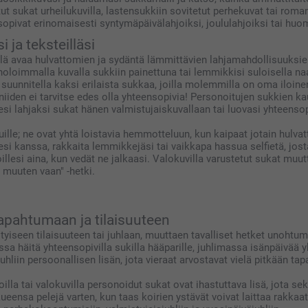
tut sukat urheilukuvilla, lastensukkiin sovitetut perhekuvat tai rom
sopivat erinomaisesti syntymäpäivälahjoiksi, joululahjoiksi tai huo
 ja teksteilläsi
eillä avaa hulvattomien ja sydäntä lämmittävien lahjamahdollisuuk
oloimmalla kuvalla sukkiin painettuna tai lemmikkisi suloisella na
 suunnitella kaksi erilaista sukkaa, joilla molemmilla on oma iloine
 niiden ei tarvitse edes olla yhteensopivia! Personoitujen sukkien k
esi lahjaksi sukat hänen valmistujaiskuvallaan tai luovasi yhteenso
uille; ne ovat yhtä loistavia hemmotteluun, kun kaipaat jotain hulva
si kanssa, rakkaita lemmikkejäsi tai vaikkapa hassua selfietä, jost
llesi aina, kun vedät ne jalkaasi. Valokuvilla varustetut sukat mu
 muuten vaan" -hetki.
tapahtumaan ja tilaisuuteen
iseen tilaisuuteen tai juhlaan, muuttaen tavalliset hetket unohtumat
sa häitä yhteensopivilla sukilla hääparille, juhlimassa isänpäivää yk
juhliin persoonallisen lisän, jota vieraat arvostavat vielä pitkään t
la tai valokuvilla personoidut sukat ovat ihastuttava lisä, jota se
kueensa pelejä varten, kun taas koirien ystävät voivat laittaa rak