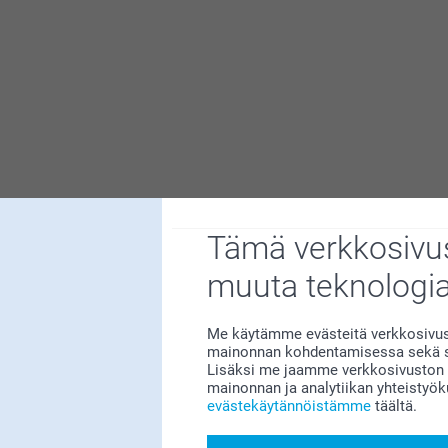
Tämä verkkosivus
n meille erittäin tärkeää. Kiva että pidät
muuta teknologi
na idea. Esim puuvillaiset kestäisi paremmin.
Me käytämme evästeitä verkkosivust
mainonnan kohdentamisessa sekä so
Lisäksi me jaamme verkkosivuston k
mainonnan ja analytiikan yhteistyö
evästekäytännöistämme
täältä.