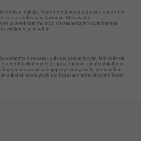
iin sopivia malleja. Kustomoidut sukat tarjoavat loputtomia
isiin ja värikkäisiin kuvioihin. Mukavasta
syys ja arvokkaat muistot. Vastaanottajat voivat käyttää
to sydämiin ja jalkoihin.
lysuodatinta kuvassasi, sukkasi saavat luovan, leikkisän tai
 herättäviksi malleiksi, jotka tuntuvat ainutlaatuisilta ja
uskoja ja omaperäisiä lahjoja syntymäpäiville, perhehetkiin
miin sukkiisi, tekoälytyyli tuo lisää luonnetta käytännölliseen