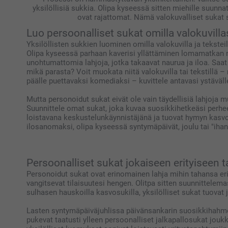
yksilöllisiä sukkia. Olipa kyseessä sitten miehille suunna
ovat rajattomat. Nämä valokuvalliset sukat 
Luo persoonalliset sukat omilla valokuvillasi
Yksilöllisten sukkien luominen omilla valokuvilla ja tekst
Olipa kyseessä parhaan kaverisi yllättäminen lomamatkan n
unohtumattomia lahjoja, jotka takaavat naurua ja iloa. Saat
mikä parasta? Voit muokata niitä valokuvilla tai tekstillä –
päälle puettavaksi komediaksi – kuvittele antavasi ystäväll
Mutta personoidut sukat eivät ole vain täydellisiä lahjoja m
Suunnittele omat sukat, joka kuvaa suosikkihetkeäsi perhee
loistavana keskustelunkäynnistäjänä ja tuovat hymyn kasvoi
ilosanomaksi, olipa kyseessä syntymäpäivät, joulu tai "ihan
Persoonalliset sukat jokaiseen erityiseen 
Personoidut sukat ovat erinomainen lahja mihin tahansa erity
vangitsevat tilaisuutesi hengen. Olitpa sitten suunnittelemas
sulhasen hauskoilla kasvosukilla, yksilölliset sukat tuovat 
Lasten syntymäpäiväjuhlissa päivänsankarin suosikkihahmoil
pukevat taatusti ylleen persoonalliset jalkapallosukat jouk