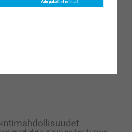
Vain pakolliset evästeet
ointimahdollisuudet
iset painotekniikat muuntavat kuvasi kauniiksi pariksi