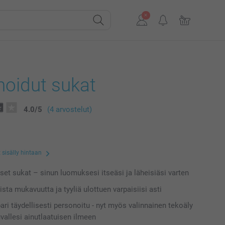
noidut sukat
4.0
/
5
(4 arvostelut)
 sisälly hintaan
iset sukat – sinun luomuksesi itseäsi ja läheisiäsi varten
sta mukavuutta ja tyyliä ulottuen varpaisiisi asti
ari täydellisesti personoitu - nyt myös valinnainen tekoäly
uvallesi ainutlaatuisen ilmeen