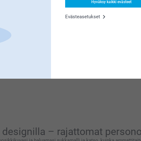
ää ja laitan sen tietysti eteenpäin! Kiva kuulla,
Hyväksy kaikki evästeet
Evästeasetukset
n meille erittäin tärkeää. Kiva että pidät
n ja kuva vain toisessa sukassa. Toisessa
ita kenellekään kehtaisi lahjaksi antaa. Jos
lastaisi paljon.
esi apua, mikäli tarvitset sitä 😊
designilla – rajattomat person
osikkikuvasi ja haluamasi sukkamalli ja katso, kuinka ammattitaito