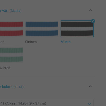
e väri
(Musta)
nen
Sininen
Musta
nvihreä
e koko
(37 - 41)