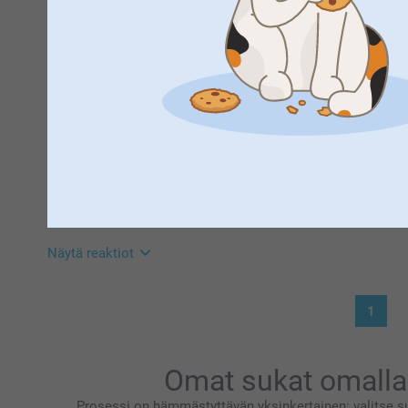
Kiitos paljon palautteesta, se on meille erittäin tärke
Hyvät esim kesäsukat ja omalla kuvalla.
että muuten pidät ideasta.
Kivaa kevään odotusta 🌸
Näytä reaktiot
Lämpimin terveisin
Kirsi @smartphoto
23.2.2026
11:40
Hei Marja-Leena
Suuret kiitokset ⭐⭐⭐⭐⭐tähdestä ja palautteesta, se o
Pasi Taskinen,
4.1.2026
sukista 🥰
Aika halvan oloiset sukat. Kuvan painojälki heikkolaatuine
Lämpimin kiitoksin,
sukassa pelkkä teksti. Ei onneksi olleet kalliit, mutta ei no
Kirsi @smartphoto
olisivat edes jonkun muun väriset kuin valkeat, niin sekin pe
Näytä reaktiot
21.1.2026
1
10:41
Hei Pasi!
Kiitokset palautteestasi, olemme kiitollisia siitä 🌸
Ethän epäröi ottaa yhteyttä asiakaspalveluun saadaks
Omat sukat omalla 
Lämpimin terveisin
Kaisa @smartphoto
Prosessi on hämmästyttävän yksinkertainen: valitse su