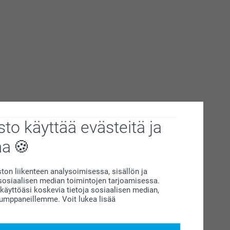
to käyttää evästeitä ja
aa
on liikenteen analysoimisessa, sisällön ja
siaalisen median toimintojen tarjoamisessa.
äyttöäsi koskevia tietoja sosiaalisen median,
kumppaneillemme. Voit lukea lisää