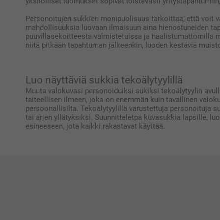
yksilölliset luomukset sopivat loistavasti yritystapahtumiin
Personoitujen sukkien monipuolisuus tarkoittaa, että voit 
mahdollisuuksia luovaan ilmaisuun aina hienostuneiden tap
puuvillasekoitteesta valmistetuissa ja haalistumattomilla 
niitä pitkään tapahtuman jälkeenkin, luoden kestäviä muistoj
Luo näyttäviä sukkia tekoälytyylillä
Muuta valokuvasi personoiduiksi sukiksi tekoälytyylin avull
taiteellisen ilmeen, joka on enemmän kuin tavallinen valoku
persoonallisilta. Tekoälytyylillä varustettuja personoituja 
tai arjen yllätyksiksi. Suunnitteletpa kuvasukkia lapsille, lu
esineeseen, jota kaikki rakastavat käyttää.