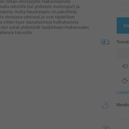
aan nilkan ulkosyrjälle maksimaalista
alla tekstillä (tai yhdistele molempia!) ja
naista, mutta hauskanpito on pakollista.
n eloisissa väreissä ja ovat täydelliset
lipa sitten kyse nauruhermoja kutkuttavista
Sii
oidut sukat yhdistävät laadukkaan mukavuuden
tahansa kasvoille.
Toimit
Lisäti
Menikö