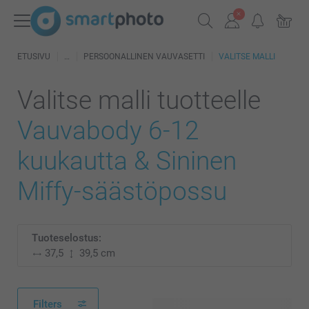
ETUSIVU
PERSOONALLINEN VAUVASETTI
VALITSE MALLI
Valitse malli tuotteelle
Vauvabody 6-12
kuukautta & Sininen
Miffy-säästöpossu
Tuoteselostus:
37,5
39,5 cm
Filters
48 käytettävissä olevaa mallia