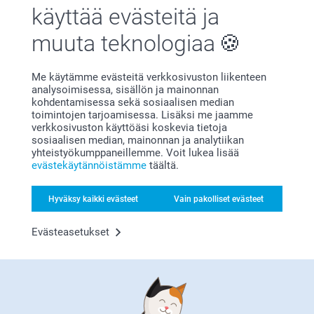
Tyytyväisyystakuu
käyttää evästeitä ja
muuta teknologiaa
Me käytämme evästeitä verkkosivuston liikenteen
analysoimisessa, sisällön ja mainonnan
kohdentamisessa sekä sosiaalisen median
toimintojen tarjoamisessa. Lisäksi me jaamme
verkkosivuston käyttöäsi koskevia tietoja
Bonusta kaikista tilauksista
sosiaalisen median, mainonnan ja analytiikan
yhteistyökumppaneillemme. Voit lukea lisää
evästekäytännöistämme
täältä.
Hyväksy kaikki evästeet
Vain pakolliset evästeet
Evästeasetukset
Etsitkö inspiraatiota?