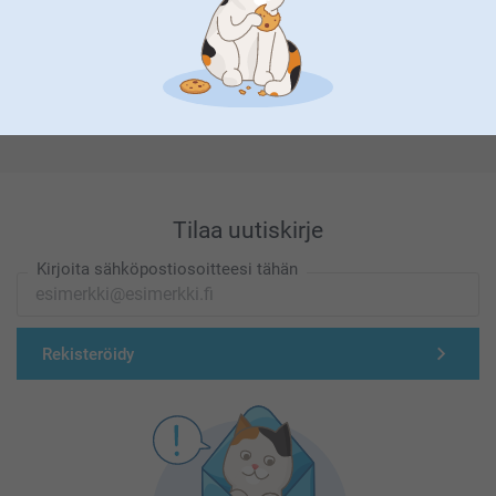
Olemme täällä sinun vuoksesi
Tilaa uutiskirje
Kirjoita sähköpostiosoitteesi tähän
Rekisteröidy