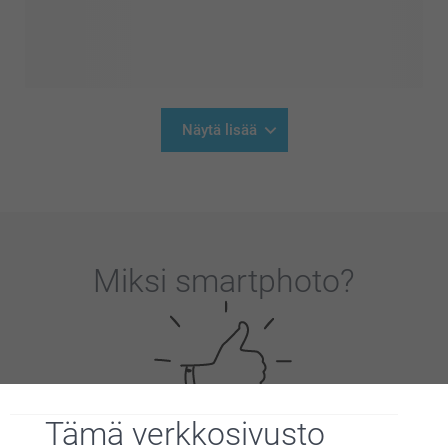
Näytä lisää
Miksi
smartphoto
?
Tämä verkkosivusto