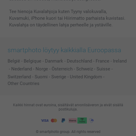
Kaikki kuvatuotteet
Tee hienoja Kuvalahjoja kuten Tyyny valokuvalla,
Kuvamuki, iPhone kuori tai Hiirimatto parhaista kuvistasi.
Kuvalahja on täydellinen lahja perheelle ja ystäville.
smartphoto löytyy kaikkialla Euroopassa
België
-
Belgique
-
Danmark
-
Deutschland
-
France
-
Ireland
-
Nederland
-
Norge
-
Österreich
-
Schweiz
-
Suisse
-
Switzerland
-
Suomi
-
Sverige
-
United Kingdom
-
Other Countries
Kaikki hinnat ovat euroina, sisältävät arvonlisäveron ja eivät sisällä
postikuluja.
© smartphoto group. All rights reserved