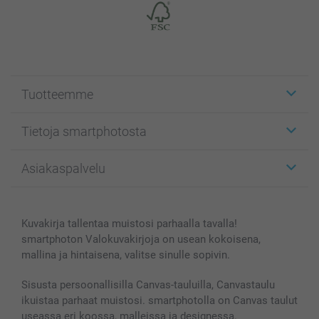
Tuotteemme
Etiketit
Tietoja smartphotosta
Kuvakortit
Kuvalahjat
Tietoja smartphotosta
Asiakaspalvelu
Kuvakirjat
Affiliate ohjelma
Canvas & Seinäkoristeet
Yleinen tietosuojalausunto
Ota yhteyttä & FAQ
Valokuvat, Julisteet & Taskukirjat
Evästekäytäntö
100% tyytyväisyystakuu
Kuvakirja tallentaa muistosi parhaalla tavalla!
Kännykkä & Tabletti
Sivukartta
smartbonus
smartphoton Valokuvakirjoja on usean kokoisena,
MyNameBook
Ehdot/takuut
Hinnat & maksutavat
mallina ja hintaisena, valitse sinulle sopivin.
Kuvakalenterit & Päivyrit
Investor Relations
Tilausten tila
Valokuvakehykset & Lisätarvikkeet
Sisusta persoonallisilla Canvas-tauluilla, Canvastaulu
ikuistaa parhaat muistosi. smartphotolla on Canvas taulut
Lahjakortti
useassa eri koossa, malleissa ja designessa.