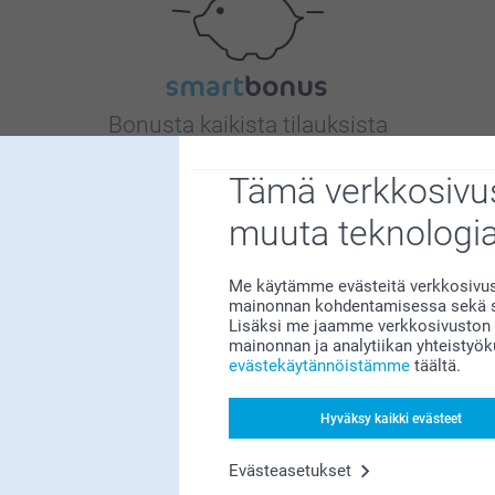
Bonusta kaikista tilauksista
Tämä verkkosivus
muuta teknologi
Me käytämme evästeitä verkkosivust
mainonnan kohdentamisessa sekä so
Etsitkö inspiraatiota?
Lisäksi me jaamme verkkosivuston k
mainonnan ja analytiikan yhteistyö
evästekäytännöistämme
täältä.
Hyväksy kaikki evästeet
Evästeasetukset