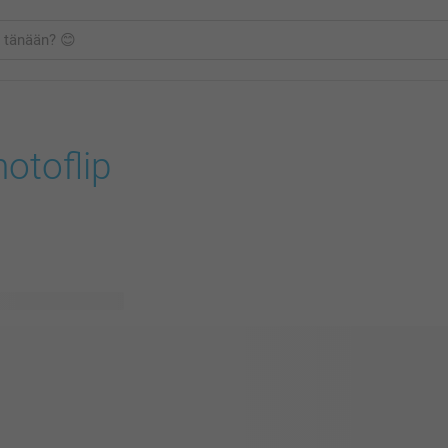
otoflip
vissä olevaa mallia