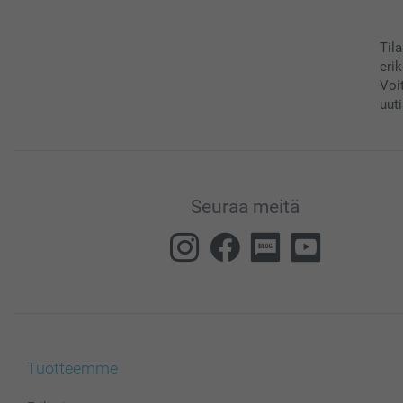
Til
eri
Voi
uuti
Seuraa meitä
Tuotteemme