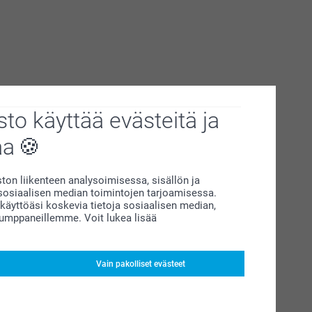
to käyttää evästeitä ja
aa
on liikenteen analysoimisessa, sisällön ja
siaalisen median toimintojen tarjoamisessa.
äyttöäsi koskevia tietoja sosiaalisen median,
kumppaneillemme. Voit lukea lisää
Vain pakolliset evästeet