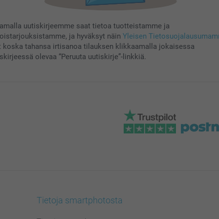
aamalla uutiskirjeemme saat tietoa tuotteistamme ja
koistarjouksistamme, ja hyväksyt näin
Yleisen Tietosuojalausuma
t koska tahansa irtisanoa tilauksen klikkaamalla jokaisessa
skirjeessä olevaa “Peruuta uutiskirje”-linkkiä.
Tietoja smartphotosta