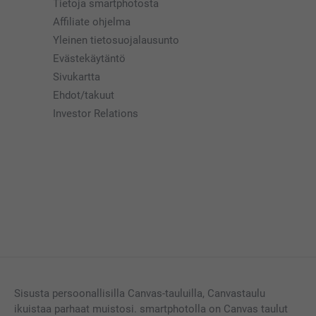
Tietoja smartphotosta
Affiliate ohjelma
Yleinen tietosuojalausunto
Evästekäytäntö
Sivukartta
Ehdot/takuut
Investor Relations
Sisusta persoonallisilla Canvas-tauluilla, Canvastaulu
ikuistaa parhaat muistosi. smartphotolla on Canvas taulut