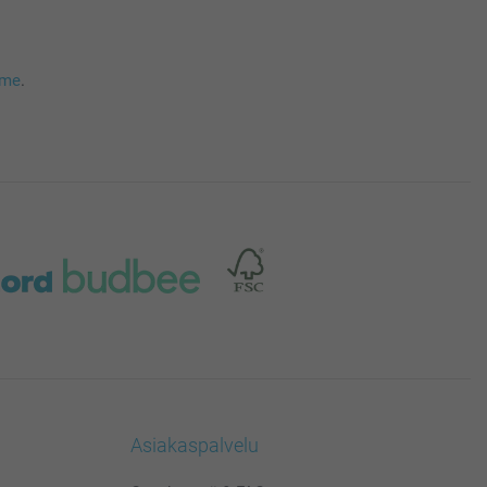
mme
.
Asiakaspalvelu