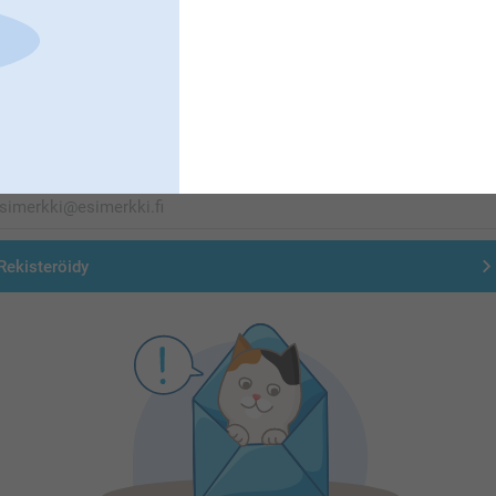
Olemme täällä sinun vuoksesi
Tilaa uutiskirje
irjoita sähköpostiosoitteesi tähän
Rekisteröidy