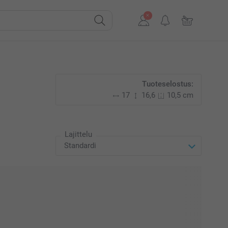
Tuoteselostus:
17
16,6
10,5 cm
Lajittelu