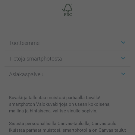
Tuotteemme
Etiketit
Tietoja smartphotosta
Kuvakortit
Kuvalahjat
Tietoja smartphotosta
Asiakaspalvelu
Kuvakirjat
Affiliate ohjelma
Canvas & Seinäkoristeet
Yleinen tietosuojalausunto
Ota yhteyttä & FAQ
Valokuvat, Julisteet & Taskukirjat
Evästekäytäntö
100% tyytyväisyystakuu
Kuvakirja tallentaa muistosi parhaalla tavalla!
Kännykkä & Tabletti
Sivukartta
smartbonus
smartphoton Valokuvakirjoja on usean kokoisena,
MyNameBook
Ehdot/takuut
Hinnat & maksutavat
mallina ja hintaisena, valitse sinulle sopivin.
Kuvakalenterit & Päivyrit
Investor Relations
Tilausten tila
Valokuvakehykset & Lisätarvikkeet
Sisusta persoonallisilla Canvas-tauluilla, Canvastaulu
ikuistaa parhaat muistosi. smartphotolla on Canvas taulut
Lahjakortti