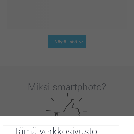
Näytä lisää
Miksi
smartphoto
?
Tämä verkkosivusto