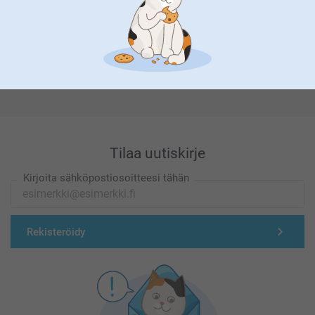
Olemme täällä sinun vuoksesi
Tilaa uutiskirje
Kirjoita sähköpostiosoitteesi tähän
Rekisteröidy