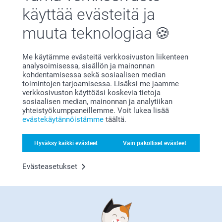
käyttää evästeitä ja
Tyytyväisyystakuu
muuta teknologiaa
Me käytämme evästeitä verkkosivuston liikenteen
analysoimisessa, sisällön ja mainonnan
kohdentamisessa sekä sosiaalisen median
toimintojen tarjoamisessa. Lisäksi me jaamme
verkkosivuston käyttöäsi koskevia tietoja
Bonusta kaikista tilauksista
sosiaalisen median, mainonnan ja analytiikan
yhteistyökumppaneillemme. Voit lukea lisää
evästekäytännöistämme
täältä.
Hyväksy kaikki evästeet
Vain pakolliset evästeet
Evästeasetukset
Etsitkö inspiraatiota?