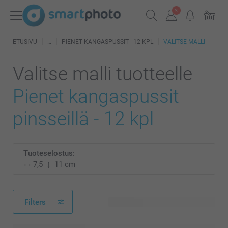
ETUSIVU
PIENET KANGASPUSSIT - 12 KPL
VALITSE MALLI
Valitse malli tuotteelle
Pienet kangaspussit
pinsseillä - 12 kpl
Tuoteselostus:
7,5
11 cm
Filters
127 käytettävissä olevaa mallia