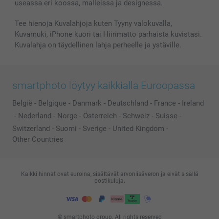
useassa eri koossa, malleissa ja designessa.
Kaikki kuvatuotteet
Tee hienoja Kuvalahjoja kuten Tyyny valokuvalla,
Kuvamuki, iPhone kuori tai Hiirimatto parhaista kuvistasi.
Kuvalahja on täydellinen lahja perheelle ja ystäville.
smartphoto löytyy kaikkialla Euroopassa
België
-
Belgique
-
Danmark
-
Deutschland
-
France
-
Ireland
-
Nederland
-
Norge
-
Österreich
-
Schweiz
-
Suisse
-
Switzerland
-
Suomi
-
Sverige
-
United Kingdom
-
Other Countries
Kaikki hinnat ovat euroina, sisältävät arvonlisäveron ja eivät sisällä
postikuluja.
© smartphoto group. All rights reserved