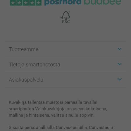
Tuotteemme
Etiketit
Tietoja smartphotosta
Kuvakortit
Kuvalahjat
Tietoja smartphotosta
Asiakaspalvelu
Kuvakirjat
Affiliate ohjelma
Canvas & Seinäkoristeet
Yleinen tietosuojalausunto
Ota yhteyttä & FAQ
Valokuvat, Julisteet & Taskukirjat
Evästekäytäntö
100% tyytyväisyystakuu
Kuvakirja tallentaa muistosi parhaalla tavalla!
Kännykkä & Tabletti
Sivukartta
smartbonus
smartphoton Valokuvakirjoja on usean kokoisena,
MyNameBook
Ehdot/takuut
Hinnat & maksutavat
mallina ja hintaisena, valitse sinulle sopivin.
Kuvakalenterit & Päivyrit
Investor Relations
Tilausten tila
Valokuvakehykset & Lisätarvikkeet
Sisusta persoonallisilla Canvas-tauluilla, Canvastaulu