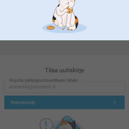
Olemme täällä sinun vuoksesi
Tilaa uutiskirje
Kirjoita sähköpostiosoitteesi tähän
Rekisteröidy