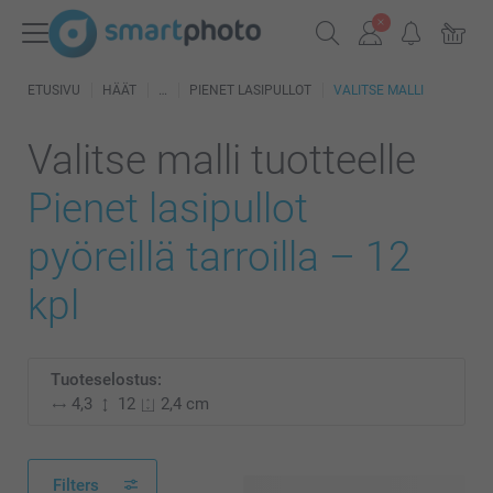
ETUSIVU
HÄÄT
PIENET LASIPULLOT
VALITSE MALLI
Valitse malli tuotteelle
Pienet lasipullot
pyöreillä tarroilla – 12
kpl
Tuoteselostus:
4,3
12
2,4 cm
Filters
90 käytettävissä olevaa mallia