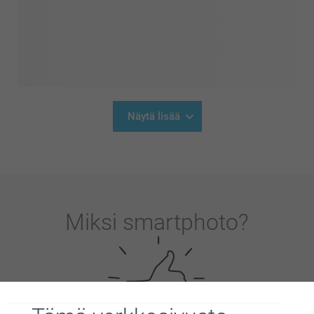
Näytä lisää
Miksi
smartphoto
?