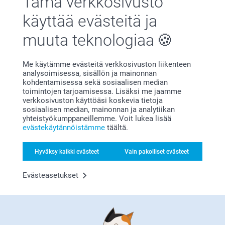
Tämä verkkosivusto
käyttää evästeitä ja
Tyytyväisyystakuu
muuta teknologiaa
Me käytämme evästeitä verkkosivuston liikenteen
analysoimisessa, sisällön ja mainonnan
kohdentamisessa sekä sosiaalisen median
toimintojen tarjoamisessa. Lisäksi me jaamme
verkkosivuston käyttöäsi koskevia tietoja
sosiaalisen median, mainonnan ja analytiikan
Bonusta kaikista tilauksista
yhteistyökumppaneillemme. Voit lukea lisää
evästekäytännöistämme
täältä.
Hyväksy kaikki evästeet
Vain pakolliset evästeet
Evästeasetukset
Etsitkö inspiraatiota?