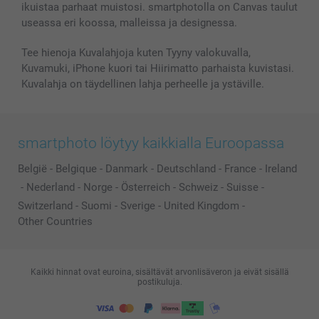
ikuistaa parhaat muistosi. smartphotolla on Canvas taulut
Lahjakortti
useassa eri koossa, malleissa ja designessa.
Kaikki kuvatuotteet
Tee hienoja Kuvalahjoja kuten Tyyny valokuvalla,
Kuvamuki, iPhone kuori tai Hiirimatto parhaista kuvistasi.
Kuvalahja on täydellinen lahja perheelle ja ystäville.
smartphoto löytyy kaikkialla Euroopassa
België
-
Belgique
-
Danmark
-
Deutschland
-
France
-
Ireland
-
Nederland
-
Norge
-
Österreich
-
Schweiz
-
Suisse
-
Switzerland
-
Suomi
-
Sverige
-
United Kingdom
-
Other Countries
Kaikki hinnat ovat euroina, sisältävät arvonlisäveron ja eivät sisällä
postikuluja.