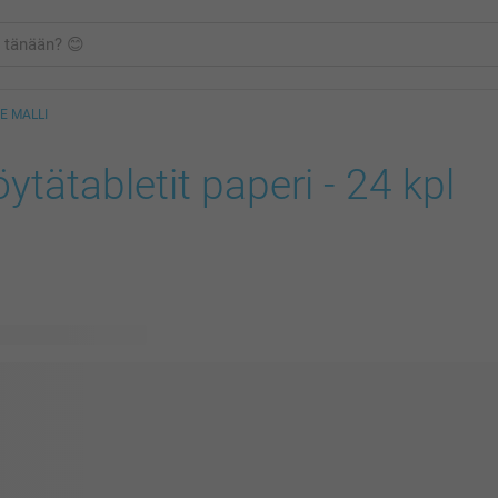
E MALLI
ytätabletit paperi - 24 kpl
ävissä olevaa mallia