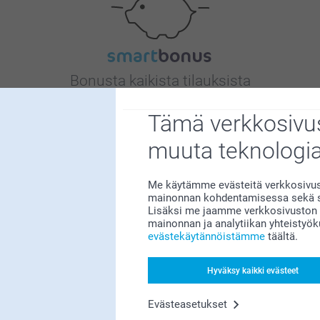
Bonusta kaikista tilauksista
Tämä verkkosivus
muuta teknologi
Me käytämme evästeitä verkkosivust
mainonnan kohdentamisessa sekä so
Etsitkö inspiraatiota?
Lisäksi me jaamme verkkosivuston k
mainonnan ja analytiikan yhteistyö
evästekäytännöistämme
täältä.
Hyväksy kaikki evästeet
Evästeasetukset