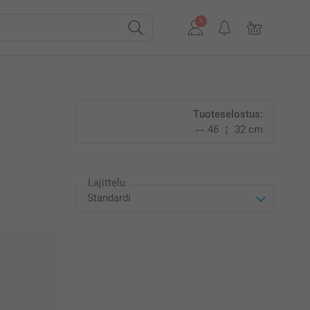
Tuoteselostus:
46
32 cm
Lajittelu