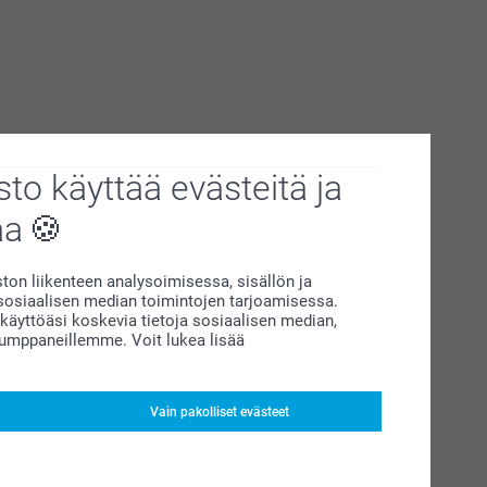
to käyttää evästeitä ja
aa
on liikenteen analysoimisessa, sisällön ja
siaalisen median toimintojen tarjoamisessa.
äyttöäsi koskevia tietoja sosiaalisen median,
kumppaneillemme. Voit lukea lisää
Vain pakolliset evästeet