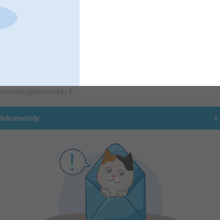
Olemme täällä sinun vuoksesi
Tilaa uutiskirje
irjoita sähköpostiosoitteesi tähän
Rekisteröidy