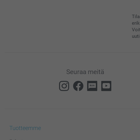
Til
eri
Voi
uuti
Seuraa meitä
Tuotteemme