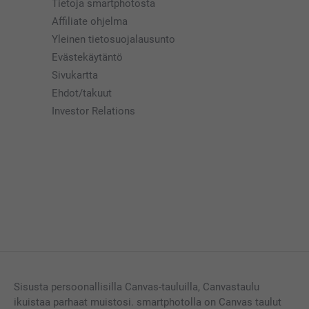
Tietoja smartphotosta
Affiliate ohjelma
Yleinen tietosuojalausunto
Evästekäytäntö
Sivukartta
Ehdot/takuut
Investor Relations
Sisusta persoonallisilla Canvas-tauluilla, Canvastaulu
ikuistaa parhaat muistosi. smartphotolla on Canvas taulut