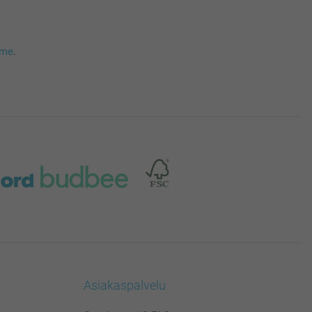
mme
.
Asiakaspalvelu