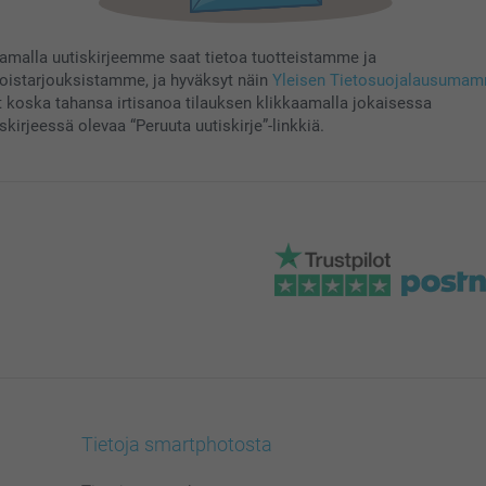
aamalla uutiskirjeemme saat tietoa tuotteistamme ja
koistarjouksistamme, ja hyväksyt näin
Yleisen Tietosuojalausuma
t koska tahansa irtisanoa tilauksen klikkaamalla jokaisessa
skirjeessä olevaa “Peruuta uutiskirje”-linkkiä.
Tietoja smartphotosta