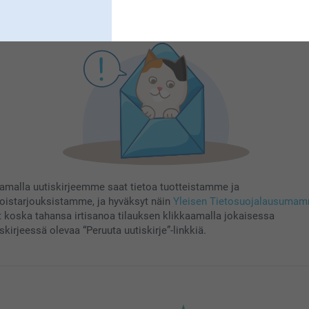
Rekisteröidy
aamalla uutiskirjeemme saat tietoa tuotteistamme ja
koistarjouksistamme, ja hyväksyt näin
Yleisen Tietosuojalausuma
t koska tahansa irtisanoa tilauksen klikkaamalla jokaisessa
skirjeessä olevaa “Peruuta uutiskirje”-linkkiä.