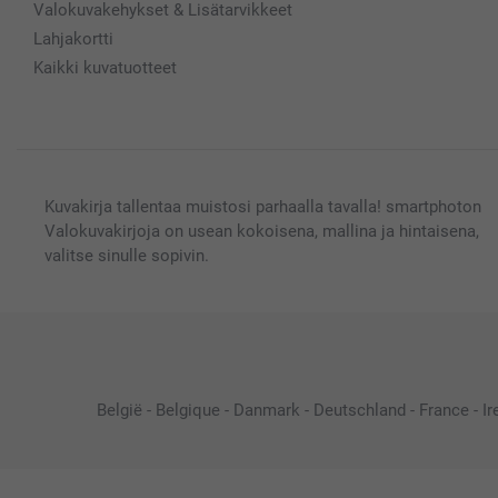
Valokuvakehykset & Lisätarvikkeet
Lahjakortti
Kaikki kuvatuotteet
Kuvakirja tallentaa muistosi parhaalla tavalla! smartphoton
Valokuvakirjoja on usean kokoisena, mallina ja hintaisena,
valitse sinulle sopivin.
België
-
Belgique
-
Danmark
-
Deutschland
-
France
-
Ir