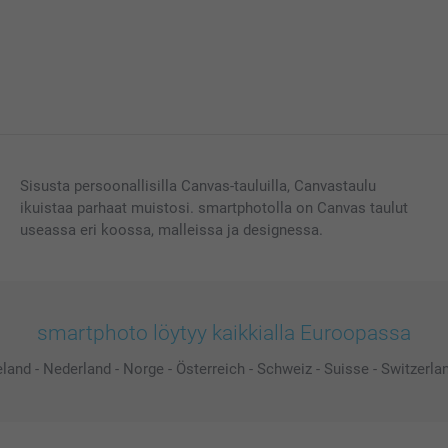
Sisusta persoonallisilla Canvas-tauluilla, Canvastaulu
ikuistaa parhaat muistosi. smartphotolla on Canvas taulut
useassa eri koossa, malleissa ja designessa.
smartphoto löytyy kaikkialla Euroopassa
eland
-
Nederland
-
Norge
-
Österreich
-
Schweiz
-
Suisse
-
Switzerla