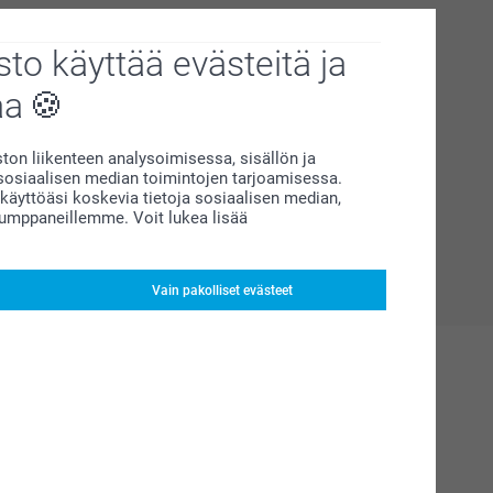
to käyttää evästeitä ja
aa
on liikenteen analysoimisessa, sisällön ja
siaalisen median toimintojen tarjoamisessa.
äyttöäsi koskevia tietoja sosiaalisen median,
kumppaneillemme. Voit lukea lisää
Vain pakolliset evästeet