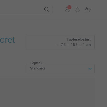
oret
Tuoteselostus:
7,5
15,3
1 cm
Lajittelu