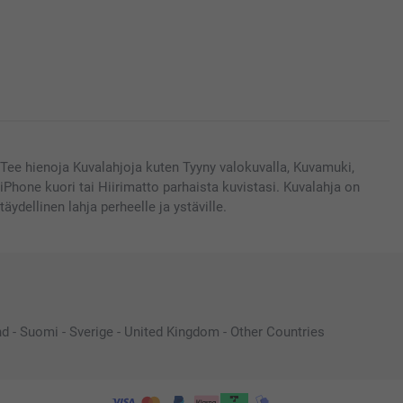
Tee hienoja Kuvalahjoja kuten Tyyny valokuvalla, Kuvamuki,
iPhone kuori tai Hiirimatto parhaista kuvistasi. Kuvalahja on
täydellinen lahja perheelle ja ystäville.
nd
-
Suomi
-
Sverige
-
United Kingdom
-
Other Countries