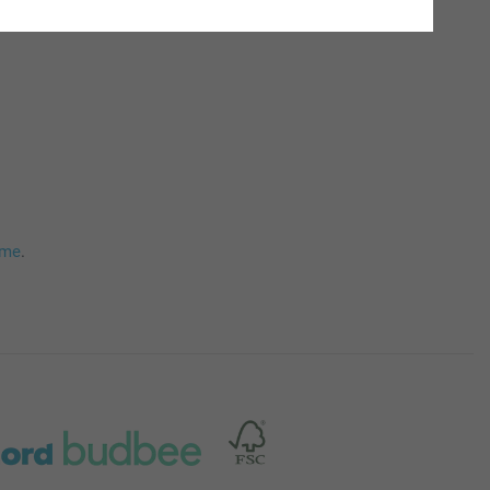
mme
.