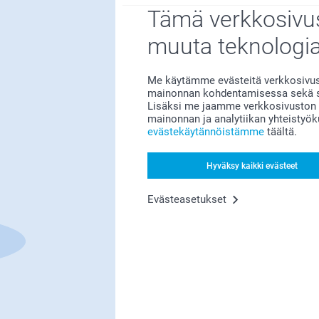
Tämä verkkosivus
muuta teknologi
Me käytämme evästeitä verkkosivust
mainonnan kohdentamisessa sekä so
Lisäksi me jaamme verkkosivuston k
mainonnan ja analytiikan yhteistyö
Olemme täällä sinun vuoksesi
evästekäytännöistämme
täältä.
Hyväksy kaikki evästeet
Evästeasetukset
Tilaa uutiskirje
irjoita sähköpostiosoitteesi tähän
Rekisteröidy