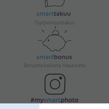
Tyytyväisyystakuu
Bonusta kaikista tilauksista
Etsitkö inspiraatiota?