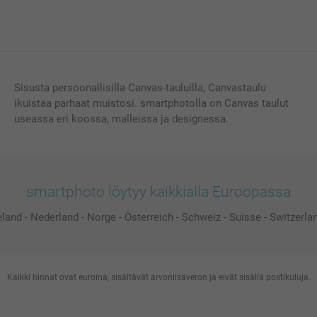
Sisusta persoonallisilla Canvas-tauluilla, Canvastaulu
ikuistaa parhaat muistosi. smartphotolla on Canvas taulut
useassa eri koossa, malleissa ja designessa.
smartphoto löytyy kaikkialla Euroopassa
eland
-
Nederland
-
Norge
-
Österreich
-
Schweiz
-
Suisse
-
Switzerla
Kaikki hinnat ovat euroina, sisältävät arvonlisäveron ja eivät sisällä postikuluja.