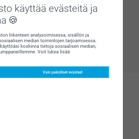
to käyttää evästeitä ja
aa
on liikenteen analysoimisessa, sisällön ja
siaalisen median toimintojen tarjoamisessa.
äyttöäsi koskevia tietoja sosiaalisen median,
kumppaneillemme. Voit lukea lisää
Vain pakolliset evästeet