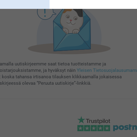
aamalla uutiskirjeemme saat tietoa tuotteistamme ja
koistarjouksistamme, ja hyväksyt näin
Yleisen Tietosuojalausuma
t koska tahansa irtisanoa tilauksen klikkaamalla jokaisessa
skirjeessä olevaa “Peruuta uutiskirje”-linkkiä.