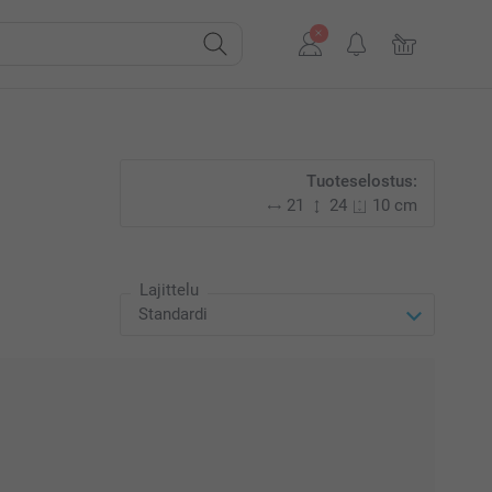
Tuoteselostus:
21
24
10 cm
Lajittelu