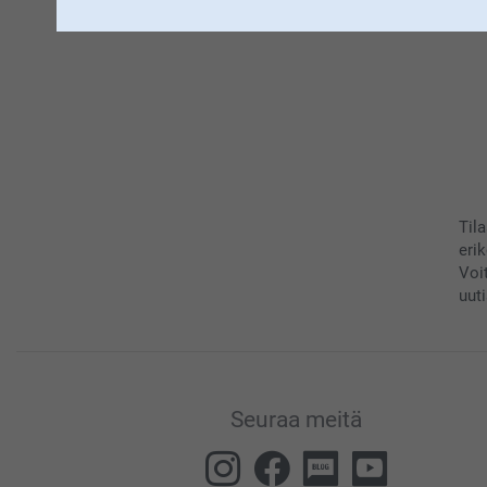
Til
eri
Voi
uuti
Seuraa meitä