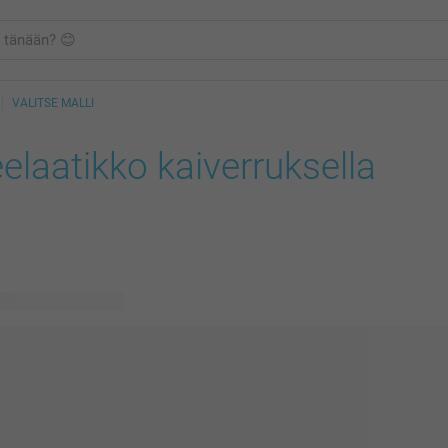
VALITSE MALLI
elaatikko kaiverruksella
vissä olevaa mallia