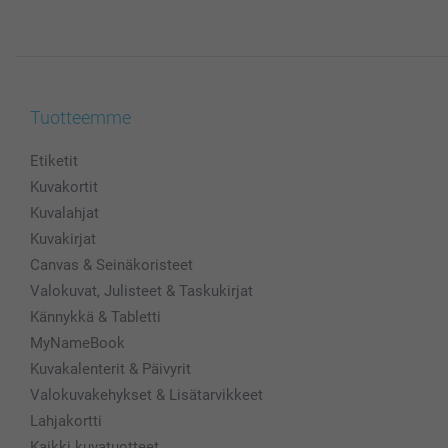
Tuotteemme
Etiketit
Kuvakortit
Kuvalahjat
Kuvakirjat
Canvas & Seinäkoristeet
Valokuvat, Julisteet & Taskukirjat
Kännykkä & Tabletti
MyNameBook
Kuvakalenterit & Päivyrit
Valokuvakehykset & Lisätarvikkeet
Lahjakortti
Kaikki kuvatuotteet