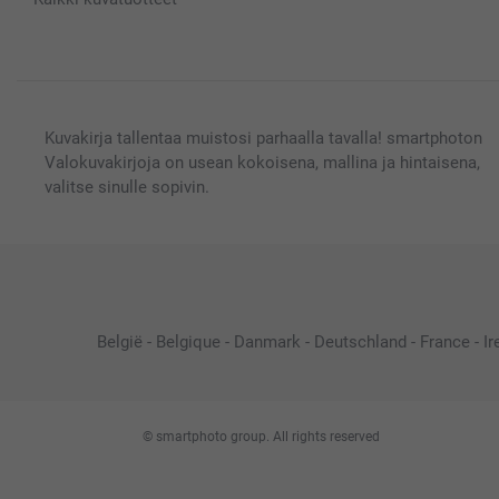
Kuvakirja tallentaa muistosi parhaalla tavalla! smartphoton
Valokuvakirjoja on usean kokoisena, mallina ja hintaisena,
valitse sinulle sopivin.
België
-
Belgique
-
Danmark
-
Deutschland
-
France
-
Ir
© smartphoto group. All rights reserved