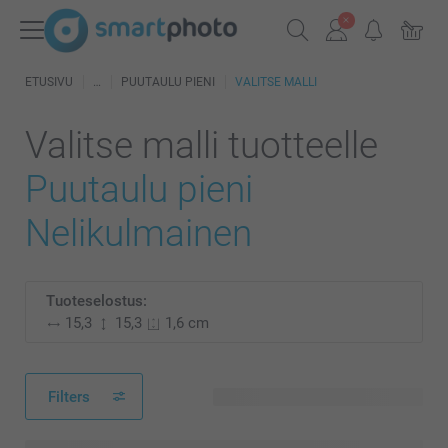
ETUSIVU
PUUTAULU PIENI
VALITSE MALLI
Valitse malli tuotteelle
Puutaulu pieni
Nelikulmainen
Tuoteselostus:
15,3
15,3
1,6 cm
Filters
128 käytettävissä olevaa mallia