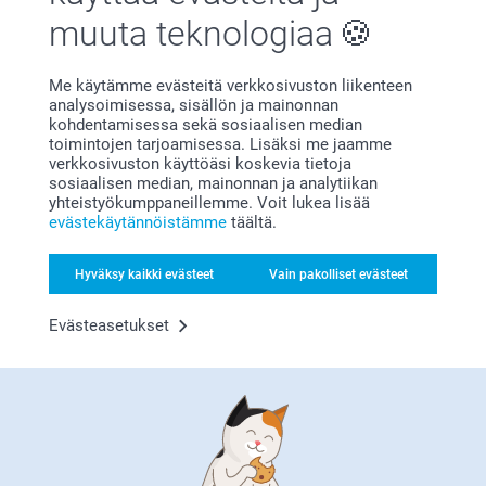
muuta teknologiaa
Me käytämme evästeitä verkkosivuston liikenteen
analysoimisessa, sisällön ja mainonnan
kohdentamisessa sekä sosiaalisen median
Bonusta kaikista tilauksista
toimintojen tarjoamisessa. Lisäksi me jaamme
verkkosivuston käyttöäsi koskevia tietoja
sosiaalisen median, mainonnan ja analytiikan
yhteistyökumppaneillemme. Voit lukea lisää
evästekäytännöistämme
täältä.
Hyväksy kaikki evästeet
Vain pakolliset evästeet
Evästeasetukset
Etsitkö inspiraatiota?