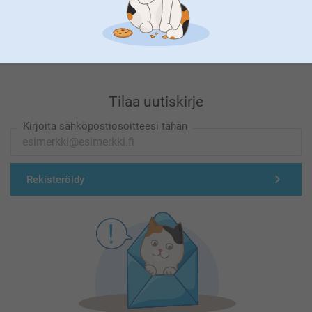
Olemme täällä sinun vuoksesi
Tilaa uutiskirje
Kirjoita sähköpostiosoitteesi tähän
Rekisteröidy