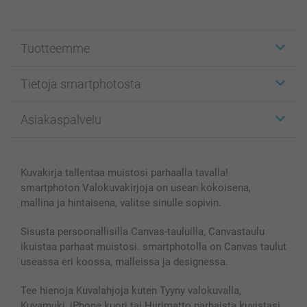
Tuotteemme
Etiketit
Tietoja smartphotosta
Kuvakortit
Kuvalahjat
Tietoja smartphotosta
Asiakaspalvelu
Kuvakirjat
Affiliate ohjelma
Canvas & Seinäkoristeet
Yleinen tietosuojalausunto
Ota yhteyttä & FAQ
Valokuvat, Julisteet & Taskukirjat
Evästekäytäntö
100% tyytyväisyystakuu
Kuvakirja tallentaa muistosi parhaalla tavalla!
Kännykkä & Tabletti
Sivukartta
smartbonus
smartphoton Valokuvakirjoja on usean kokoisena,
MyNameBook
Ehdot/takuut
Hinnat & maksutavat
mallina ja hintaisena, valitse sinulle sopivin.
Kuvakalenterit & Päivyrit
Investor Relations
Tilausten tila
Valokuvakehykset & Lisätarvikkeet
Sisusta persoonallisilla Canvas-tauluilla, Canvastaulu
ikuistaa parhaat muistosi. smartphotolla on Canvas taulut
Lahjakortti
useassa eri koossa, malleissa ja designessa.
Kaikki kuvatuotteet
Tee hienoja Kuvalahjoja kuten Tyyny valokuvalla,
Kuvamuki, iPhone kuori tai Hiirimatto parhaista kuvistasi.