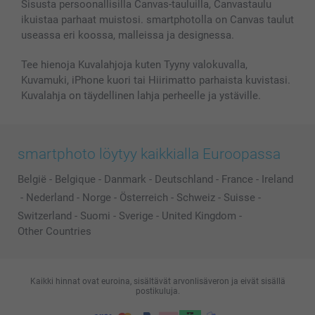
Valokuvakehykset & Lisätarvikkeet
Sisusta persoonallisilla Canvas-tauluilla, Canvastaulu
ikuistaa parhaat muistosi. smartphotolla on Canvas taulut
Lahjakortti
useassa eri koossa, malleissa ja designessa.
Kaikki kuvatuotteet
Tee hienoja Kuvalahjoja kuten Tyyny valokuvalla,
Kuvamuki, iPhone kuori tai Hiirimatto parhaista kuvistasi.
Kuvalahja on täydellinen lahja perheelle ja ystäville.
smartphoto löytyy kaikkialla Euroopassa
België
-
Belgique
-
Danmark
-
Deutschland
-
France
-
Ireland
-
Nederland
-
Norge
-
Österreich
-
Schweiz
-
Suisse
-
Switzerland
-
Suomi
-
Sverige
-
United Kingdom
-
Other Countries
Kaikki hinnat ovat euroina, sisältävät arvonlisäveron ja eivät sisällä
postikuluja.