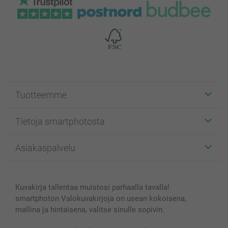
Tuotteemme
Etiketit
Tietoja smartphotosta
Kuvakortit
Kuvalahjat
Tietoja smartphotosta
Asiakaspalvelu
Kuvakirjat
Affiliate ohjelma
Canvas & Seinäkoristeet
Yleinen tietosuojalausunto
Ota yhteyttä & FAQ
Valokuvat, Julisteet & Taskukirjat
Evästekäytäntö
100% tyytyväisyystakuu
Kuvakirja tallentaa muistosi parhaalla tavalla!
Kännykkä & Tabletti
Sivukartta
smartbonus
smartphoton Valokuvakirjoja on usean kokoisena,
MyNameBook
Ehdot/takuut
Hinnat & maksutavat
mallina ja hintaisena, valitse sinulle sopivin.
Kuvakalenterit & Päivyrit
Investor Relations
Tilausten tila