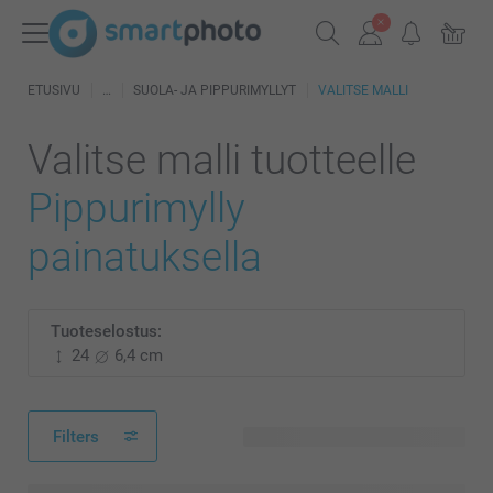
ETUSIVU
SUOLA- JA PIPPURIMYLLYT
VALITSE MALLI
Valitse malli tuotteelle
Pippurimylly
painatuksella
Tuoteselostus:
24
6,4 cm
Filters
21 käytettävissä olevaa mallia