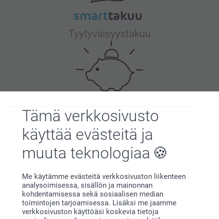
Tyytyväisyystakuu
Tämä verkkosivusto
Bonusta kaikista tilauksista
käyttää evästeitä ja
muuta teknologiaa
Me käytämme evästeitä verkkosivuston liikenteen
analysoimisessa, sisällön ja mainonnan
kohdentamisessa sekä sosiaalisen median
toimintojen tarjoamisessa. Lisäksi me jaamme
Etsitkö inspiraatiota?
verkkosivuston käyttöäsi koskevia tietoja