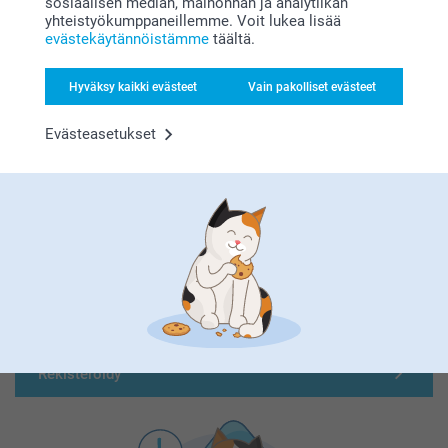
sosiaalisen median, mainonnan ja analytiikan
yhteistyökumppaneillemme. Voit lukea lisää
evästekäytännöistämme
täältä.
Hyväksy kaikki evästeet
Vain pakolliset evästeet
Evästeasetukset
Olemme täällä sinun vuoksesi
Tilaa uutiskirje
Kirjoita sähköpostiosoitteesi tähän
Rekisteröidy