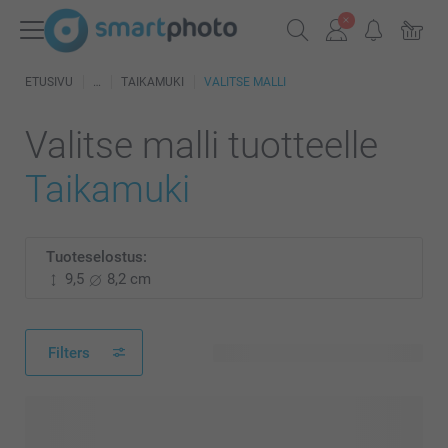
ETUSIVU
TAIKAMUKI
VALITSE MALLI
Valitse malli tuotteelle
Taikamuki
Tuoteselostus:
9,5
8,2 cm
Filters
506 käytettävissä olevaa mallia