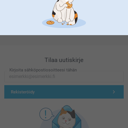
Olemme täällä sinun vuoksesi
Tilaa uutiskirje
Kirjoita sähköpostiosoitteesi tähän
Rekisteröidy