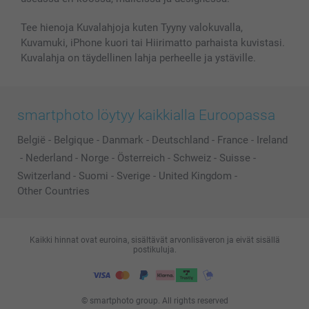
Kaikki kuvatuotteet
Tee hienoja Kuvalahjoja kuten Tyyny valokuvalla,
Kuvamuki, iPhone kuori tai Hiirimatto parhaista kuvistasi.
Kuvalahja on täydellinen lahja perheelle ja ystäville.
smartphoto löytyy kaikkialla Euroopassa
België
-
Belgique
-
Danmark
-
Deutschland
-
France
-
Ireland
-
Nederland
-
Norge
-
Österreich
-
Schweiz
-
Suisse
-
Switzerland
-
Suomi
-
Sverige
-
United Kingdom
-
Other Countries
Kaikki hinnat ovat euroina, sisältävät arvonlisäveron ja eivät sisällä
postikuluja.
© smartphoto group. All rights reserved