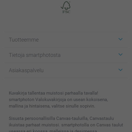
Tuotteemme
Etiketit
Tietoja smartphotosta
Kuvakortit
Kuvalahjat
Tietoja smartphotosta
Asiakaspalvelu
Kuvakirjat
Affiliate ohjelma
Canvas & Seinäkoristeet
Yleinen tietosuojalausunto
Ota yhteyttä & FAQ
Valokuvat, Julisteet & Taskukirjat
Evästekäytäntö
100% tyytyväisyystakuu
Kuvakirja tallentaa muistosi parhaalla tavalla!
Kännykkä & Tabletti
Sivukartta
smartbonus
smartphoton Valokuvakirjoja on usean kokoisena,
MyNameBook
Ehdot/takuut
Hinnat & maksutavat
mallina ja hintaisena, valitse sinulle sopivin.
Kuvakalenterit & Päivyrit
Investor Relations
Tilausten tila
Valokuvakehykset & Lisätarvikkeet
Sisusta persoonallisilla Canvas-tauluilla, Canvastaulu
ikuistaa parhaat muistosi. smartphotolla on Canvas taulut
Lahjakortti
useassa eri koossa, malleissa ja designessa.