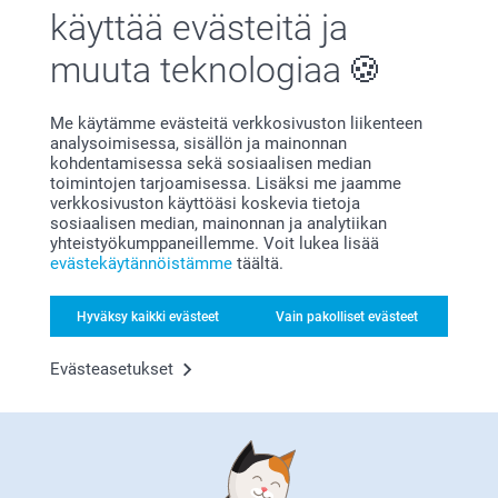
Tyytyväisyystakuu
käyttää evästeitä ja
muuta teknologiaa
Me käytämme evästeitä verkkosivuston liikenteen
analysoimisessa, sisällön ja mainonnan
kohdentamisessa sekä sosiaalisen median
toimintojen tarjoamisessa. Lisäksi me jaamme
verkkosivuston käyttöäsi koskevia tietoja
Bonusta kaikista tilauksista
sosiaalisen median, mainonnan ja analytiikan
yhteistyökumppaneillemme. Voit lukea lisää
evästekäytännöistämme
täältä.
Hyväksy kaikki evästeet
Vain pakolliset evästeet
Evästeasetukset
Etsitkö inspiraatiota?