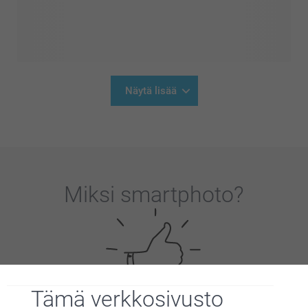
Näytä lisää
Miksi
smartphoto
?
Tämä verkkosivusto