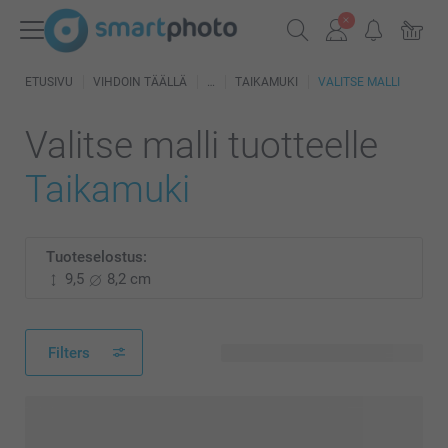
ETUSIVU
VIHDOIN TÄÄLLÄ
TAIKAMUKI
VALITSE MALLI
Valitse malli tuotteelle
Taikamuki
Tuoteselostus:
9,5
8,2 cm
Filters
27 käytettävissä olevaa mallia