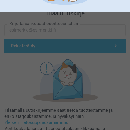
Tilaa uutiskirje
Kirjoita sähköpostiosoitteesi tähän
Rekisteröidy
Tilaamalla uutiskirjeemme saat tietoa tuotteistamme ja
erikoistarjouksistamme, ja hyväksyt näin
Yleisen Tietosuojalausumamme
.
Voit koska tahansa irtisanoa tilauksen klikkaamalla