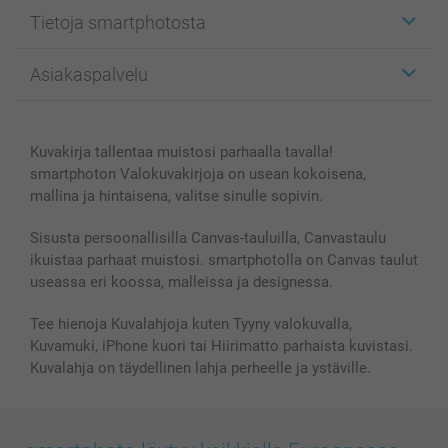
Etiketit
Tietoja smartphotosta
Kuvakortit
Kuvalahjat
Tietoja smartphotosta
Asiakaspalvelu
Kuvakirjat
Affiliate ohjelma
Canvas & Seinäkoristeet
Yleinen tietosuojalausunto
Ota yhteyttä & FAQ
Valokuvat, Julisteet & Taskukirjat
Evästekäytäntö
100% tyytyväisyystakuu
Kuvakirja tallentaa muistosi parhaalla tavalla!
Kännykkä & Tabletti
Sivukartta
smartbonus
smartphoton Valokuvakirjoja on usean kokoisena,
MyNameBook
Ehdot/takuut
Hinnat & maksutavat
mallina ja hintaisena, valitse sinulle sopivin.
Kuvakalenterit & Päivyrit
Investor Relations
Tilausten tila
Valokuvakehykset & Lisätarvikkeet
Sisusta persoonallisilla Canvas-tauluilla, Canvastaulu
ikuistaa parhaat muistosi. smartphotolla on Canvas taulut
Lahjakortti
useassa eri koossa, malleissa ja designessa.
Kaikki kuvatuotteet
Tee hienoja Kuvalahjoja kuten Tyyny valokuvalla,
Kuvamuki, iPhone kuori tai Hiirimatto parhaista kuvistasi.
Kuvalahja on täydellinen lahja perheelle ja ystäville.