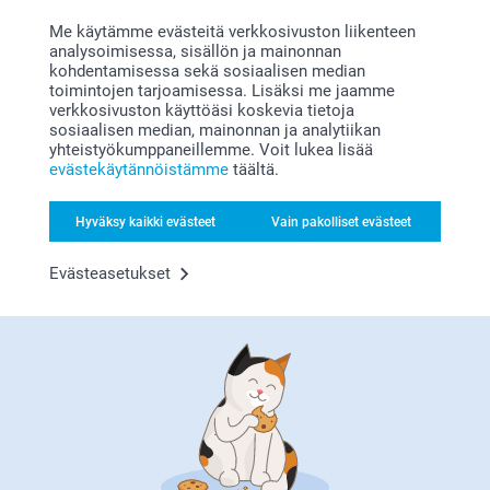
Bonusta kaikista tilauksista
Me käytämme evästeitä verkkosivuston liikenteen
analysoimisessa, sisällön ja mainonnan
kohdentamisessa sekä sosiaalisen median
toimintojen tarjoamisessa. Lisäksi me jaamme
verkkosivuston käyttöäsi koskevia tietoja
sosiaalisen median, mainonnan ja analytiikan
yhteistyökumppaneillemme. Voit lukea lisää
evästekäytännöistämme
täältä.
Etsitkö inspiraatiota?
Hyväksy kaikki evästeet
Vain pakolliset evästeet
Evästeasetukset
Olemme täällä sinun vuoksesi